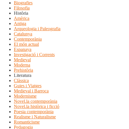
Biografies
Filosofia
Història
Amèrica
Antiga
Arqueologia i Paleografia
Catalunya
Contemporània
El món actual
Espanaya
Investigació i Corrents
Medieval
Moderna
Prehistòria
Literatura
Clàssica
Guies i Viatges
Medieval i Barroca
Modernisme
Novel.la contemporània
Novel.la històrica i ficció
Poesia contemporània
Realisme i Naturalisme
Romanticisme
Pedagogia