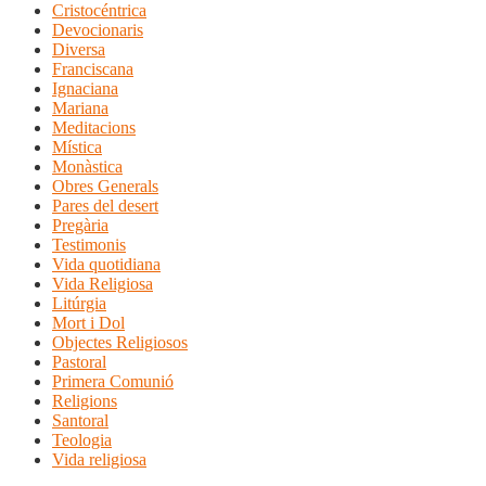
Cristocéntrica
Devocionaris
Diversa
Franciscana
Ignaciana
Mariana
Meditacions
Mística
Monàstica
Obres Generals
Pares del desert
Pregària
Testimonis
Vida quotidiana
Vida Religiosa
Litúrgia
Mort i Dol
Objectes Religiosos
Pastoral
Primera Comunió
Religions
Santoral
Teologia
Vida religiosa