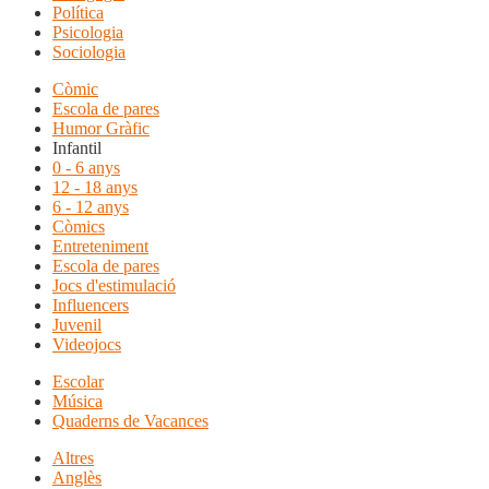
Política
Psicologia
Sociologia
Còmic
Escola de pares
Humor Gràfic
Infantil
0 - 6 anys
12 - 18 anys
6 - 12 anys
Còmics
Entreteniment
Escola de pares
Jocs d'estimulació
Influencers
Juvenil
Videojocs
Escolar
Música
Quaderns de Vacances
Altres
Anglès