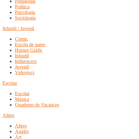
Pedagogia
Política
Psicologia
Sociologia
Infantil / Juvenil
Còmic
Escola de pares
Humor Gràfic
Infantil
Influencers
Juvenil
Videojocs
Escolar
Escolar
Música
Quaderns de Vacances
Altres
Altres
Anglès
Art