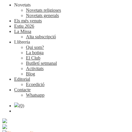
Novetats
Novetats religioses
Novetats generals
Els més venuts
Estiu 2026
La Missa
Alta subscripció
Llibreria
Qui som?
La botiga
El Club
Butlletí setmanal
Activitats
Blog
Editorial
Ecoedició
Contacte
Whatsapp
(0)