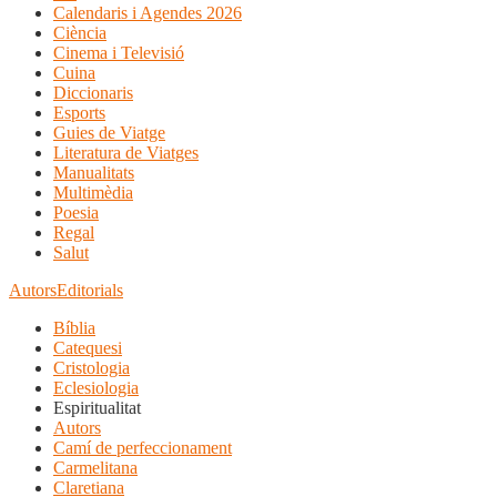
Calendaris i Agendes 2026
Ciència
Cinema i Televisió
Cuina
Diccionaris
Esports
Guies de Viatge
Literatura de Viatges
Manualitats
Multimèdia
Poesia
Regal
Salut
Autors
Editorials
Bíblia
Catequesi
Cristologia
Eclesiologia
Espiritualitat
Autors
Camí de perfeccionament
Carmelitana
Claretiana