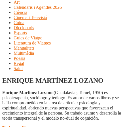
Art
Calendaris i Agendes 2026
Ciència
Cinema i Televisió
Cuina
Diccionaris
Esports
Guies de Viatge
Literatura de Viatges
Manualitats
Multimèdia
Poesia
Regal
Salut
ENRIQUE MARTÍNEZ LOZANO
Enrique Martínez Lozano
(Guadalaviar, Teruel, 1950) es
psicoterapeuta, sociólogo y teólogo. Es autor de varios libros y se
halla comprometido en la tarea de articular psicología y
espiritualidad, abriendo nuevas perspectivas que favorezcan el
crecimiento integral de la persona. Su trabajo asume y desarrolla la
teoría transpersonal y el modelo no-dual de cognición.