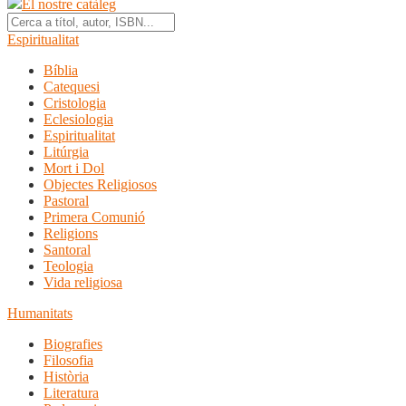
El nostre catàleg
Espiritualitat
Bíblia
Catequesi
Cristologia
Eclesiologia
Espiritualitat
Litúrgia
Mort i Dol
Objectes Religiosos
Pastoral
Primera Comunió
Religions
Santoral
Teologia
Vida religiosa
Humanitats
Biografies
Filosofia
Història
Literatura