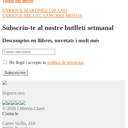
Todos sus libros
Navegació
Entrada
ENRIQUE MARTÍNEZ L0ZANO
anterior:
Pròxima
ENRIQUE MIGUEL SÁNCHEZ MOTOS
d'entrades
entrada:
Subscriu-te al nostre butlletí setmanal
Descomptes en llibres, novetats i molt més
He llegit i accepto la
política de privacitat
Segueix-nos
© 2026 Llibreria Claret
Contacte
Carrer Sicília, 410