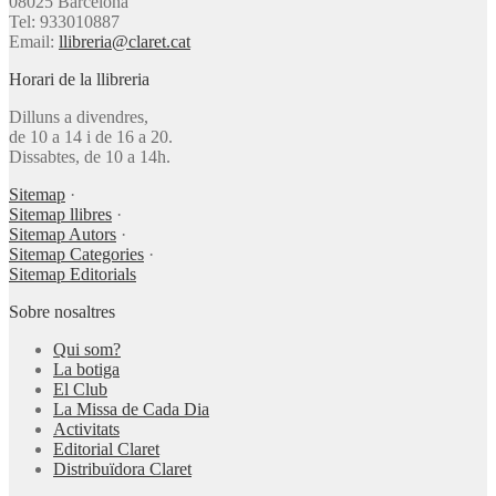
08025 Barcelona
Tel: 933010887
Email:
llibreria@claret.cat
Horari de la llibreria
Dilluns a divendres,
de 10 a 14 i de 16 a 20.
Dissabtes, de 10 a 14h.
Sitemap
·
Sitemap llibres
·
Sitemap Autors
·
Sitemap Categories
·
Sitemap Editorials
Sobre nosaltres
Qui som?
La botiga
El Club
La Missa de Cada Dia
Activitats
Editorial Claret
Distribuïdora Claret