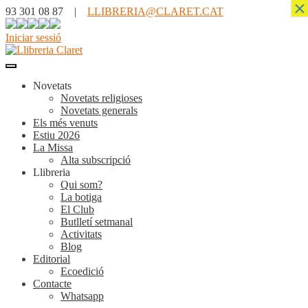
×
93 301 08 87 |
LLIBRERIA@CLARET.CAT
Iniciar sessió
Novetats
Novetats religioses
Novetats generals
Els més venuts
Estiu 2026
La Missa
Alta subscripció
Llibreria
Qui som?
La botiga
El Club
Butlletí setmanal
Activitats
Blog
Editorial
Ecoedició
Contacte
Whatsapp