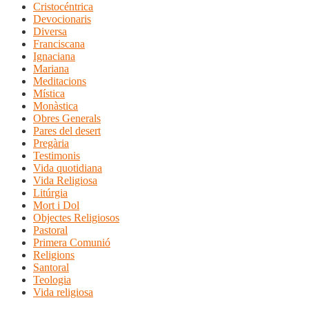
Cristocéntrica
Devocionaris
Diversa
Franciscana
Ignaciana
Mariana
Meditacions
Mística
Monàstica
Obres Generals
Pares del desert
Pregària
Testimonis
Vida quotidiana
Vida Religiosa
Litúrgia
Mort i Dol
Objectes Religiosos
Pastoral
Primera Comunió
Religions
Santoral
Teologia
Vida religiosa