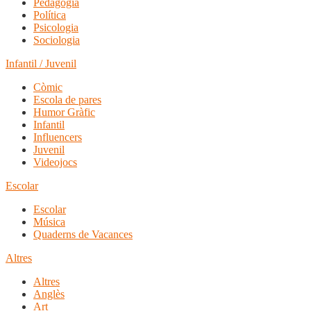
Pedagogia
Política
Psicologia
Sociologia
Infantil / Juvenil
Còmic
Escola de pares
Humor Gràfic
Infantil
Influencers
Juvenil
Videojocs
Escolar
Escolar
Música
Quaderns de Vacances
Altres
Altres
Anglès
Art