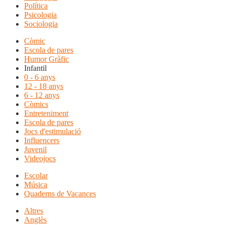
Política
Psicologia
Sociologia
Còmic
Escola de pares
Humor Gràfic
Infantil
0 - 6 anys
12 - 18 anys
6 - 12 anys
Còmics
Entreteniment
Escola de pares
Jocs d'estimulació
Influencers
Juvenil
Videojocs
Escolar
Música
Quaderns de Vacances
Altres
Anglès