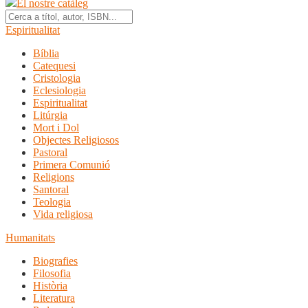
El nostre catàleg
Espiritualitat
Bíblia
Catequesi
Cristologia
Eclesiologia
Espiritualitat
Litúrgia
Mort i Dol
Objectes Religiosos
Pastoral
Primera Comunió
Religions
Santoral
Teologia
Vida religiosa
Humanitats
Biografies
Filosofia
Història
Literatura