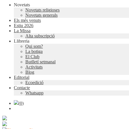
Novetats
Novetats religioses
Novetats generals
Els més venuts
Estiu 2026
La Missa
Alta subscripció
Llibreria
Qui som?
La botiga
El Club
Butlletí setmanal
Activitats
Blog
Editorial
Ecoedició
Contacte
Whatsapp
(0)