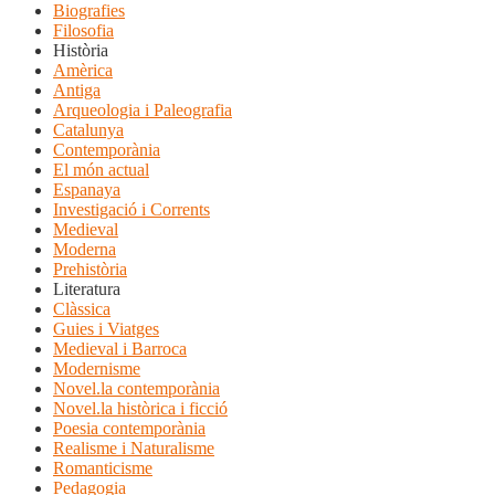
Biografies
Filosofia
Història
Amèrica
Antiga
Arqueologia i Paleografia
Catalunya
Contemporània
El món actual
Espanaya
Investigació i Corrents
Medieval
Moderna
Prehistòria
Literatura
Clàssica
Guies i Viatges
Medieval i Barroca
Modernisme
Novel.la contemporània
Novel.la històrica i ficció
Poesia contemporània
Realisme i Naturalisme
Romanticisme
Pedagogia