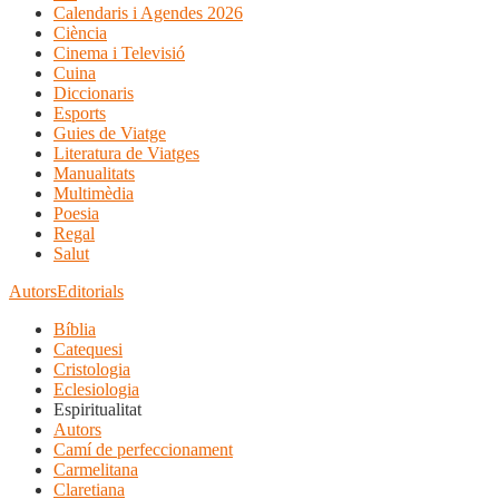
Calendaris i Agendes 2026
Ciència
Cinema i Televisió
Cuina
Diccionaris
Esports
Guies de Viatge
Literatura de Viatges
Manualitats
Multimèdia
Poesia
Regal
Salut
Autors
Editorials
Bíblia
Catequesi
Cristologia
Eclesiologia
Espiritualitat
Autors
Camí de perfeccionament
Carmelitana
Claretiana