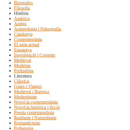
Biografies
Filosofia
Història
Amèrica
Antiga
Arqueologia i Paleografia
Catalunya
Contemporània
El món actual
Espanaya
Investigació i Corrents
Medieval
Moderna
Prehistòria
Literatura
Clàssica
Guies i Viatges
Medieval i Barroca
Modernisme
Novel.la contemporània
Novel.la històrica i ficció
Poesia contemporània
Realisme i Naturalisme
Romanticisme
Pedagogia