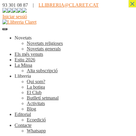
×
93 301 08 87 |
LLIBRERIA@CLARET.CAT
Iniciar sessió
Novetats
Novetats religioses
Novetats generals
Els més venuts
Estiu 2026
La Missa
Alta subscripció
Llibreria
Qui som?
La botiga
El Club
Butlletí setmanal
Activitats
Blog
Editorial
Ecoedició
Contacte
Whatsapp