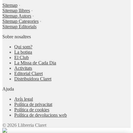
Sitemap
·
Sitemap llibres
·
Sitemap Autors
·
Sitemap Categories
·
Sitemap Editorials
Sobre nosaltres
Qui som?
La botiga
El Club
La Missa de Cada Dia
Activitats
Editorial Claret
Distribuïdora Claret
Ajuda
Avís legal
Política de privacitat
Política de cookies
Política de devolucions web
© 2026 Llibreria Claret