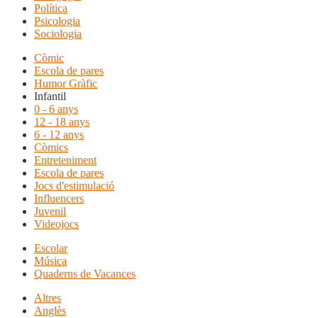
Política
Psicologia
Sociologia
Còmic
Escola de pares
Humor Gràfic
Infantil
0 - 6 anys
12 - 18 anys
6 - 12 anys
Còmics
Entreteniment
Escola de pares
Jocs d'estimulació
Influencers
Juvenil
Videojocs
Escolar
Música
Quaderns de Vacances
Altres
Anglès