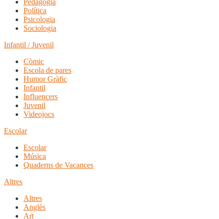
Pedagogia
Política
Psicologia
Sociologia
Infantil / Juvenil
Còmic
Escola de pares
Humor Gràfic
Infantil
Influencers
Juvenil
Videojocs
Escolar
Escolar
Música
Quaderns de Vacances
Altres
Altres
Anglès
Art