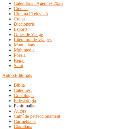
Calendaris i Agendes 2026
Ciència
Cinema i Televisió
Cuina
Diccionaris
Esports
Guies de Viatge
Literatura de Viatges
Manualitats
Multimèdia
Poesia
Regal
Salut
Autors
Editorials
Bíblia
Catequesi
Cristologia
Eclesiologia
Espiritualitat
Autors
Camí de perfeccionament
Carmelitana
Claretiana