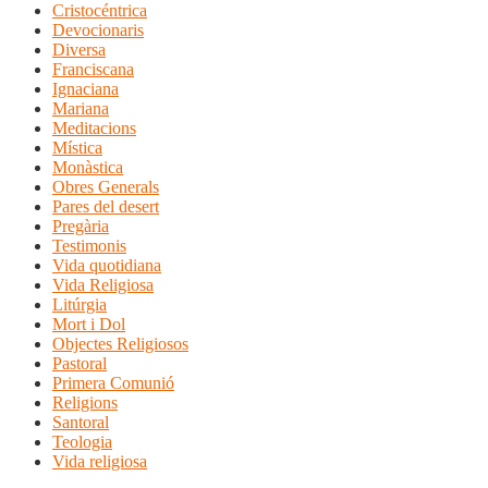
Cristocéntrica
Devocionaris
Diversa
Franciscana
Ignaciana
Mariana
Meditacions
Mística
Monàstica
Obres Generals
Pares del desert
Pregària
Testimonis
Vida quotidiana
Vida Religiosa
Litúrgia
Mort i Dol
Objectes Religiosos
Pastoral
Primera Comunió
Religions
Santoral
Teologia
Vida religiosa