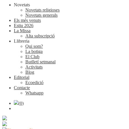
Novetats
Novetats religioses
Novetats generals
Els més venuts
Estiu 2026
La Missa
Alta subscripció
Llibreria
Qui som?
La botiga
El Club
Butlletí setmanal
Activitats
Blog
Editorial
Ecoedició
Contacte
Whatsapp
(0)