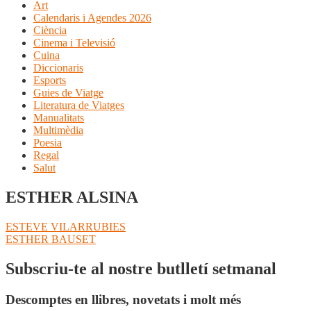
Art
Calendaris i Agendes 2026
Ciència
Cinema i Televisió
Cuina
Diccionaris
Esports
Guies de Viatge
Literatura de Viatges
Manualitats
Multimèdia
Poesia
Regal
Salut
ESTHER ALSINA
Navegació
Entrada
ESTEVE VILARRUBIES
anterior:
Pròxima
ESTHER BAUSET
d'entrades
entrada:
Subscriu-te al nostre butlletí setmanal
Descomptes en llibres, novetats i molt més