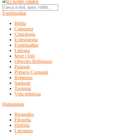
El nostre catàleg
Espiritualitat
Bíblia
Catequesi
Cristologia
Eclesiologia
Espiritualitat
Litúrgia
Mort i Dol
Objectes Religiosos
Pastoral
Primera Comunió
Religions
Santoral
Teologia
Vida religiosa
Humanitats
Biografies
Filosofia
Història
Literatura