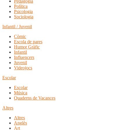
Pedagogia
Política
Psicologia
Sociologia
Infantil / Juvenil
Còmic
Escola de pares
Humor Gràfic
Infantil
Influencers
Juvenil
Videojocs
Escolar
Escolar
Música
Quaderns de Vacances
Altres
Altres
Anglès
Art