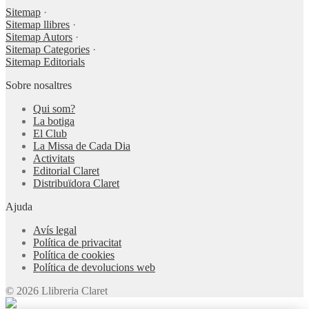
Sitemap
·
Sitemap llibres
·
Sitemap Autors
·
Sitemap Categories
·
Sitemap Editorials
Sobre nosaltres
Qui som?
La botiga
El Club
La Missa de Cada Dia
Activitats
Editorial Claret
Distribuïdora Claret
Ajuda
Avís legal
Política de privacitat
Política de cookies
Política de devolucions web
© 2026 Llibreria Claret