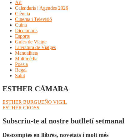
Art
Calendaris i Agendes 2026
Ciència
Cinema i Televisió
Cuina
Diccionaris
Esports
Guies de Viatge
Literatura de Viatges
Manualitats
Multimèdia
Poesia
Regal
Salut
ESTHER CÁMARA
Navegació
Entrada
ESTHER BURGUEÑO VIGIL
anterior:
Pròxima
ESTHER CROSS
d'entrades
entrada:
Subscriu-te al nostre butlletí setmanal
Descomptes en llibres, novetats i molt més