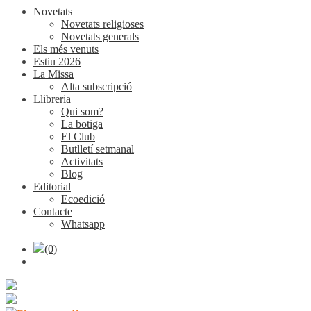
Novetats
Novetats religioses
Novetats generals
Els més venuts
Estiu 2026
La Missa
Alta subscripció
Llibreria
Qui som?
La botiga
El Club
Butlletí setmanal
Activitats
Blog
Editorial
Ecoedició
Contacte
Whatsapp
(0)