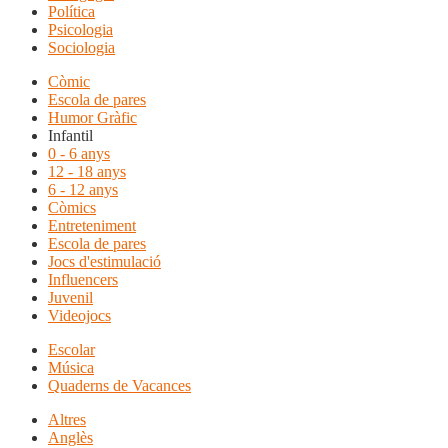
Política
Psicologia
Sociologia
Còmic
Escola de pares
Humor Gràfic
Infantil
0 - 6 anys
12 - 18 anys
6 - 12 anys
Còmics
Entreteniment
Escola de pares
Jocs d'estimulació
Influencers
Juvenil
Videojocs
Escolar
Música
Quaderns de Vacances
Altres
Anglès