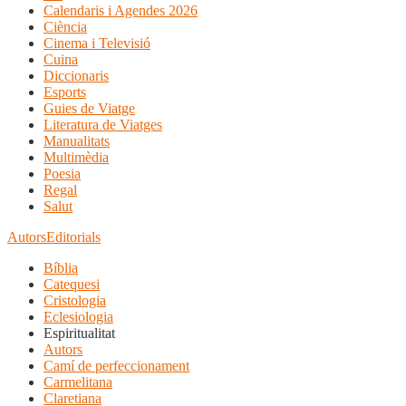
Calendaris i Agendes 2026
Ciència
Cinema i Televisió
Cuina
Diccionaris
Esports
Guies de Viatge
Literatura de Viatges
Manualitats
Multimèdia
Poesia
Regal
Salut
Autors
Editorials
Bíblia
Catequesi
Cristologia
Eclesiologia
Espiritualitat
Autors
Camí de perfeccionament
Carmelitana
Claretiana