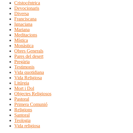
Cristocéntrica
Devocionaris
Diversa
Franciscana
Ignaciana
Mariana
Meditacions
Mística
Monàstica
Obres Generals
Pares del desert
Pregària
Testimonis
Vida quotidiana
Vida Religiosa
Litúrgia
Mort i Dol
Objectes Religiosos
Pastoral
Primera Comunió
Religions
Santoral
Teologia
Vida religiosa