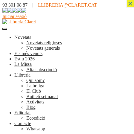
×
93 301 08 87 |
LLIBRERIA@CLARET.CAT
Iniciar sessió
Novetats
Novetats religioses
Novetats generals
Els més venuts
Estiu 2026
La Missa
Alta subscripció
Llibreria
Qui som?
La botiga
El Club
Butlletí setmanal
Activitats
Blog
Editorial
Ecoedició
Contacte
Whatsapp