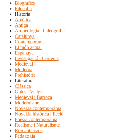
Biografies
Filosofia
Història
Amèrica
Antiga
Arqueologia i Paleografia
Catalunya
Contemporània
El món actual
Espanaya
Investigació i Corrents
Medieval
Moderna
Prehistòria
Literatura
Clàssica
Guies i Viatges
Medieval i Barroca
Modernisme
Novel.la contemporània
Novel.la històrica i ficció
Poesia contemporània
Realisme i Naturalisme
Romanticisme
Pedagogia