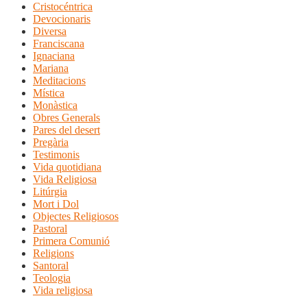
Cristocéntrica
Devocionaris
Diversa
Franciscana
Ignaciana
Mariana
Meditacions
Mística
Monàstica
Obres Generals
Pares del desert
Pregària
Testimonis
Vida quotidiana
Vida Religiosa
Litúrgia
Mort i Dol
Objectes Religiosos
Pastoral
Primera Comunió
Religions
Santoral
Teologia
Vida religiosa