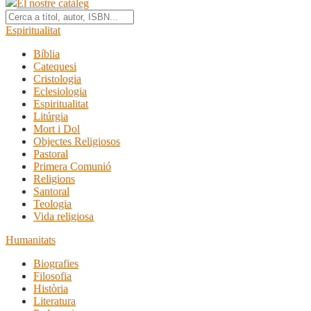
El nostre catàleg
Espiritualitat
Bíblia
Catequesi
Cristologia
Eclesiologia
Espiritualitat
Litúrgia
Mort i Dol
Objectes Religiosos
Pastoral
Primera Comunió
Religions
Santoral
Teologia
Vida religiosa
Humanitats
Biografies
Filosofia
Història
Literatura