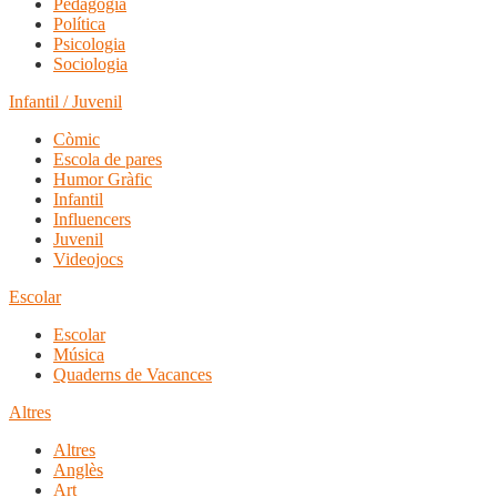
Pedagogia
Política
Psicologia
Sociologia
Infantil / Juvenil
Còmic
Escola de pares
Humor Gràfic
Infantil
Influencers
Juvenil
Videojocs
Escolar
Escolar
Música
Quaderns de Vacances
Altres
Altres
Anglès
Art