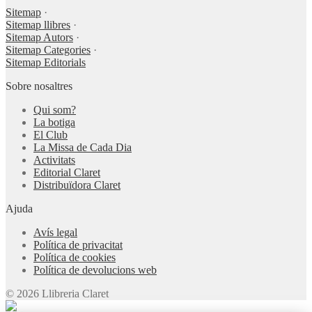
Sitemap
·
Sitemap llibres
·
Sitemap Autors
·
Sitemap Categories
·
Sitemap Editorials
Sobre nosaltres
Qui som?
La botiga
El Club
La Missa de Cada Dia
Activitats
Editorial Claret
Distribuïdora Claret
Ajuda
Avís legal
Política de privacitat
Política de cookies
Política de devolucions web
© 2026 Llibreria Claret