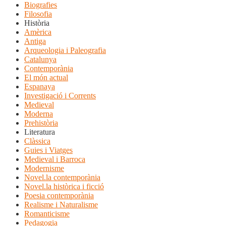
Biografies
Filosofia
Història
Amèrica
Antiga
Arqueologia i Paleografia
Catalunya
Contemporània
El món actual
Espanaya
Investigació i Corrents
Medieval
Moderna
Prehistòria
Literatura
Clàssica
Guies i Viatges
Medieval i Barroca
Modernisme
Novel.la contemporània
Novel.la històrica i ficció
Poesia contemporània
Realisme i Naturalisme
Romanticisme
Pedagogia