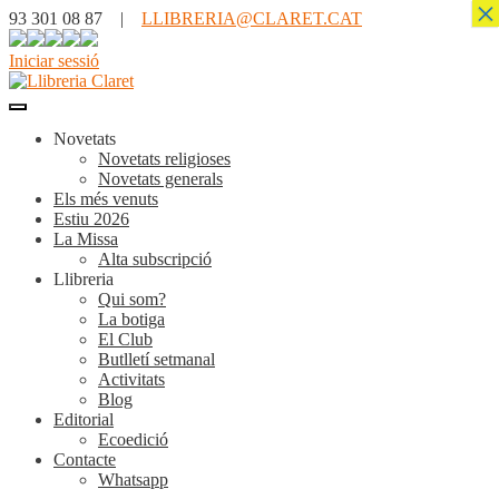
×
93 301 08 87 |
LLIBRERIA@CLARET.CAT
Iniciar sessió
Novetats
Novetats religioses
Novetats generals
Els més venuts
Estiu 2026
La Missa
Alta subscripció
Llibreria
Qui som?
La botiga
El Club
Butlletí setmanal
Activitats
Blog
Editorial
Ecoedició
Contacte
Whatsapp