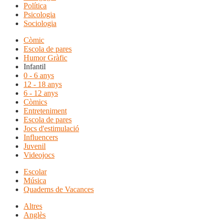
Política
Psicologia
Sociologia
Còmic
Escola de pares
Humor Gràfic
Infantil
0 - 6 anys
12 - 18 anys
6 - 12 anys
Còmics
Entreteniment
Escola de pares
Jocs d'estimulació
Influencers
Juvenil
Videojocs
Escolar
Música
Quaderns de Vacances
Altres
Anglès