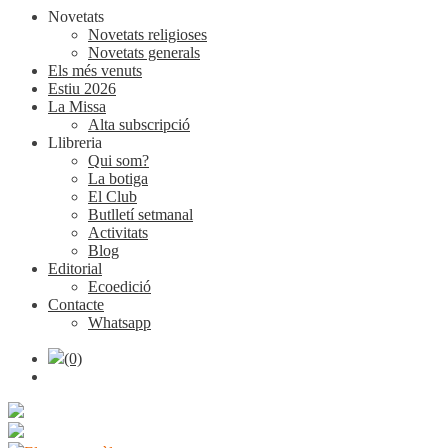
Novetats
Novetats religioses
Novetats generals
Els més venuts
Estiu 2026
La Missa
Alta subscripció
Llibreria
Qui som?
La botiga
El Club
Butlletí setmanal
Activitats
Blog
Editorial
Ecoedició
Contacte
Whatsapp
(0)