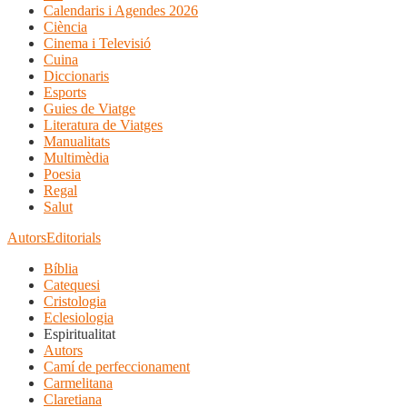
Calendaris i Agendes 2026
Ciència
Cinema i Televisió
Cuina
Diccionaris
Esports
Guies de Viatge
Literatura de Viatges
Manualitats
Multimèdia
Poesia
Regal
Salut
Autors
Editorials
Bíblia
Catequesi
Cristologia
Eclesiologia
Espiritualitat
Autors
Camí de perfeccionament
Carmelitana
Claretiana