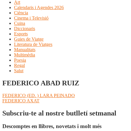
Art
Calendaris i Agendes 2026
Ciència
Cinema i Televisió
Cuina
Diccionaris
Esports
Guies de Viatge
Literatura de Viatges
Manualitats
Multimèdia
Poesia
Regal
Salut
FEDERICO ABAD RUIZ
Navegació
Entrada
FEDERICO (ED. ) LARA PEINADO
anterior:
Pròxima
FEDERICO AXAT
d'entrades
entrada:
Subscriu-te al nostre butlletí setmanal
Descomptes en llibres, novetats i molt més