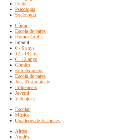
Política
Psicologia
Sociologia
Còmic
Escola de pares
Humor Gràfic
Infantil
0 - 6 anys
12 - 18 anys
6 - 12 anys
Còmics
Entreteniment
Escola de pares
Jocs d'estimulació
Influencers
Juvenil
Videojocs
Escolar
Música
Quaderns de Vacances
Altres
Anglès