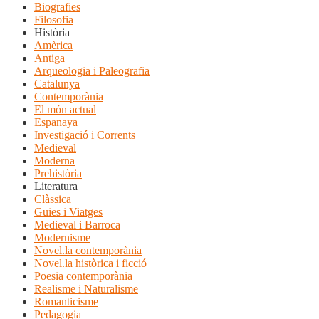
Biografies
Filosofia
Història
Amèrica
Antiga
Arqueologia i Paleografia
Catalunya
Contemporània
El món actual
Espanaya
Investigació i Corrents
Medieval
Moderna
Prehistòria
Literatura
Clàssica
Guies i Viatges
Medieval i Barroca
Modernisme
Novel.la contemporània
Novel.la històrica i ficció
Poesia contemporània
Realisme i Naturalisme
Romanticisme
Pedagogia