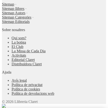
Sitemap
·
Sitemap llibres
·
Sitemap Autors
·
Sitemap Categories
·
Sitemap Editorials
Sobre nosaltres
Qui som?
La botiga
El Club
La Missa de Cada Dia
Activitats
Editorial Claret
Distribuïdora Claret
Ajuda
Avís legal
Política de privacitat
Política de cookies
Política de devolucions web
© 2026 Llibreria Claret