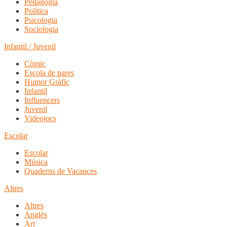
Pedagogia
Política
Psicologia
Sociologia
Infantil / Juvenil
Còmic
Escola de pares
Humor Gràfic
Infantil
Influencers
Juvenil
Videojocs
Escolar
Escolar
Música
Quaderns de Vacances
Altres
Altres
Anglès
Art