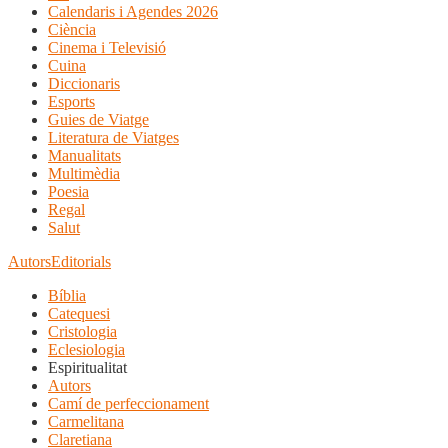
Calendaris i Agendes 2026
Ciència
Cinema i Televisió
Cuina
Diccionaris
Esports
Guies de Viatge
Literatura de Viatges
Manualitats
Multimèdia
Poesia
Regal
Salut
Autors
Editorials
Bíblia
Catequesi
Cristologia
Eclesiologia
Espiritualitat
Autors
Camí de perfeccionament
Carmelitana
Claretiana