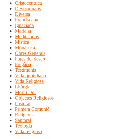
Cristocéntrica
Devocionaris
Diversa
Franciscana
Ignaciana
Mariana
Meditacions
Mística
Monàstica
Obres Generals
Pares del desert
Pregària
Testimonis
Vida quotidiana
Vida Religiosa
Litúrgia
Mort i Dol
Objectes Religiosos
Pastoral
Primera Comunió
Religions
Santoral
Teologia
Vida religiosa