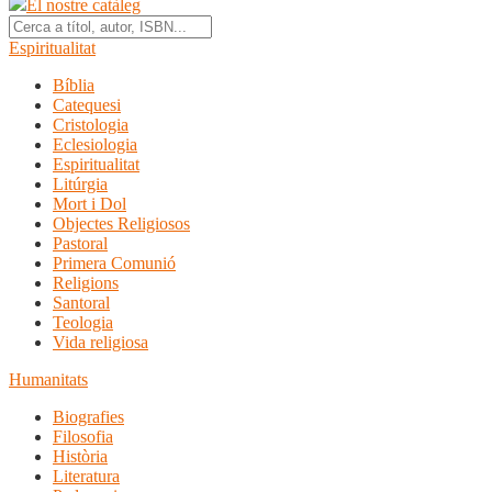
El nostre catàleg
Espiritualitat
Bíblia
Catequesi
Cristologia
Eclesiologia
Espiritualitat
Litúrgia
Mort i Dol
Objectes Religiosos
Pastoral
Primera Comunió
Religions
Santoral
Teologia
Vida religiosa
Humanitats
Biografies
Filosofia
Història
Literatura