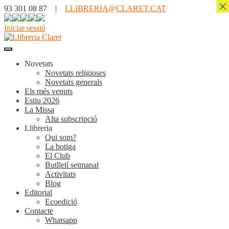
×
93 301 08 87 |
LLIBRERIA@CLARET.CAT
Iniciar sessió
Novetats
Novetats religioses
Novetats generals
Els més venuts
Estiu 2026
La Missa
Alta subscripció
Llibreria
Qui som?
La botiga
El Club
Butlletí setmanal
Activitats
Blog
Editorial
Ecoedició
Contacte
Whatsapp