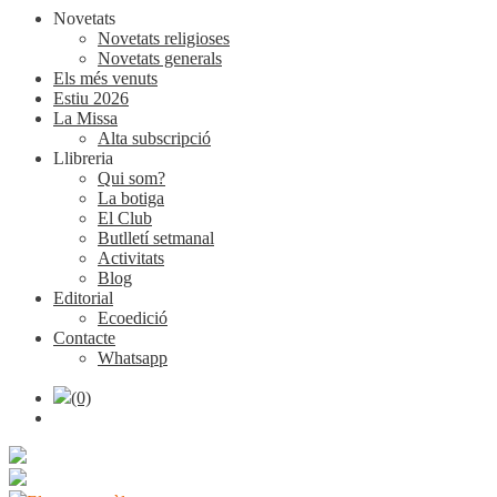
Novetats
Novetats religioses
Novetats generals
Els més venuts
Estiu 2026
La Missa
Alta subscripció
Llibreria
Qui som?
La botiga
El Club
Butlletí setmanal
Activitats
Blog
Editorial
Ecoedició
Contacte
Whatsapp
(0)