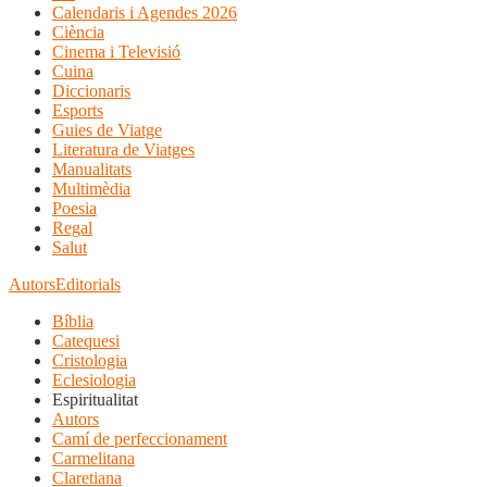
Calendaris i Agendes 2026
Ciència
Cinema i Televisió
Cuina
Diccionaris
Esports
Guies de Viatge
Literatura de Viatges
Manualitats
Multimèdia
Poesia
Regal
Salut
Autors
Editorials
Bíblia
Catequesi
Cristologia
Eclesiologia
Espiritualitat
Autors
Camí de perfeccionament
Carmelitana
Claretiana