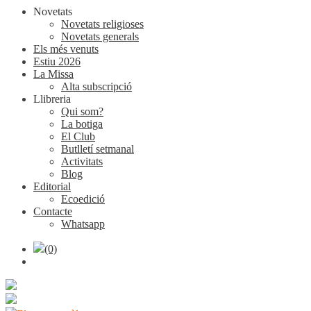
Novetats
Novetats religioses
Novetats generals
Els més venuts
Estiu 2026
La Missa
Alta subscripció
Llibreria
Qui som?
La botiga
El Club
Butlletí setmanal
Activitats
Blog
Editorial
Ecoedició
Contacte
Whatsapp
(0)