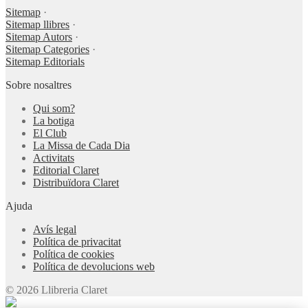
Sitemap
·
Sitemap llibres
·
Sitemap Autors
·
Sitemap Categories
·
Sitemap Editorials
Sobre nosaltres
Qui som?
La botiga
El Club
La Missa de Cada Dia
Activitats
Editorial Claret
Distribuïdora Claret
Ajuda
Avís legal
Política de privacitat
Política de cookies
Política de devolucions web
© 2026 Llibreria Claret