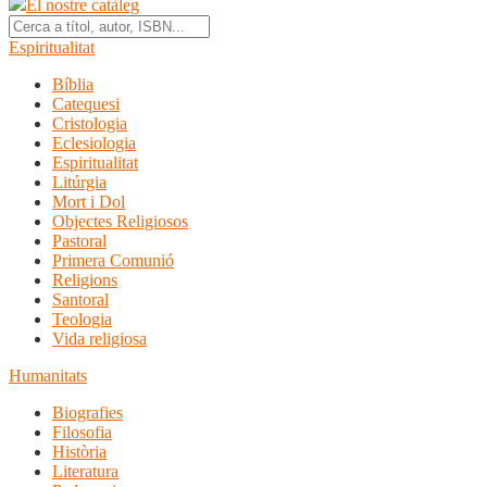
El nostre catàleg
Espiritualitat
Bíblia
Catequesi
Cristologia
Eclesiologia
Espiritualitat
Litúrgia
Mort i Dol
Objectes Religiosos
Pastoral
Primera Comunió
Religions
Santoral
Teologia
Vida religiosa
Humanitats
Biografies
Filosofia
Història
Literatura