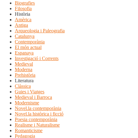
Biografies
Filosofia
Història
Amèrica
Antiga
Arqueologia i Paleografia
Catalunya
Contemporània
El món actual
Espanaya
Investigació i Corrents
Medieval
Moderna
Prehistòria
Literatura
Clàssica
Guies i Viatges
Medieval i Barroca
Modernisme
Novel.la contemporània
Novel.la històrica i ficció
Poesia contemporània
Realisme i Naturalisme
Romanticisme
Pedagogia