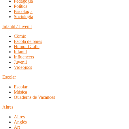
Pedagogia
Política
Psicologia
Sociologia
Infantil / Juvenil
Còmic
Escola de pares
Humor Gràfic
Infantil
Influencers
Juvenil
Videojocs
Escolar
Escolar
Música
Quaderns de Vacances
Altres
Altres
Anglès
Art