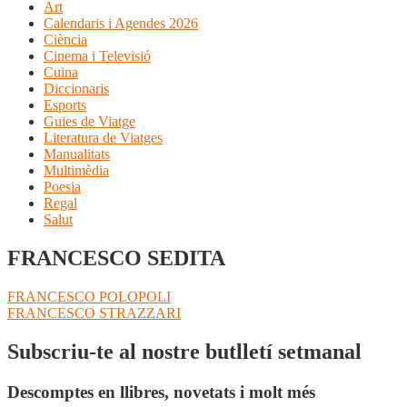
Art
Calendaris i Agendes 2026
Ciència
Cinema i Televisió
Cuina
Diccionaris
Esports
Guies de Viatge
Literatura de Viatges
Manualitats
Multimèdia
Poesia
Regal
Salut
FRANCESCO SEDITA
Navegació
Entrada
FRANCESCO POLOPOLI
anterior:
Pròxima
FRANCESCO STRAZZARI
d'entrades
entrada:
Subscriu-te al nostre butlletí setmanal
Descomptes en llibres, novetats i molt més