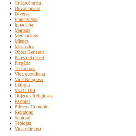
Cristocéntrica
Devocionaris
Diversa
Franciscana
Ignaciana
Mariana
Meditacions
Mística
Monàstica
Obres Generals
Pares del desert
Pregària
Testimonis
Vida quotidiana
Vida Religiosa
Litúrgia
Mort i Dol
Objectes Religiosos
Pastoral
Primera Comunió
Religions
Santoral
Teologia
Vida religiosa