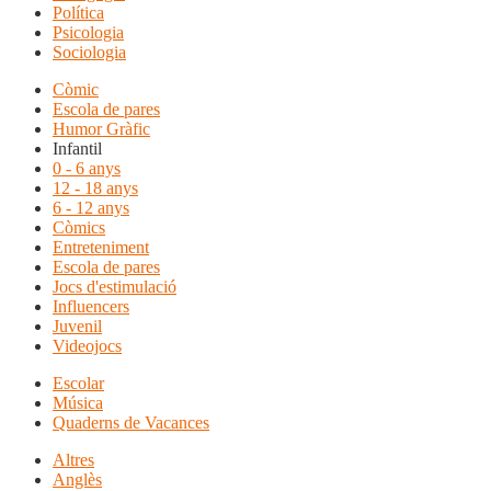
Política
Psicologia
Sociologia
Còmic
Escola de pares
Humor Gràfic
Infantil
0 - 6 anys
12 - 18 anys
6 - 12 anys
Còmics
Entreteniment
Escola de pares
Jocs d'estimulació
Influencers
Juvenil
Videojocs
Escolar
Música
Quaderns de Vacances
Altres
Anglès