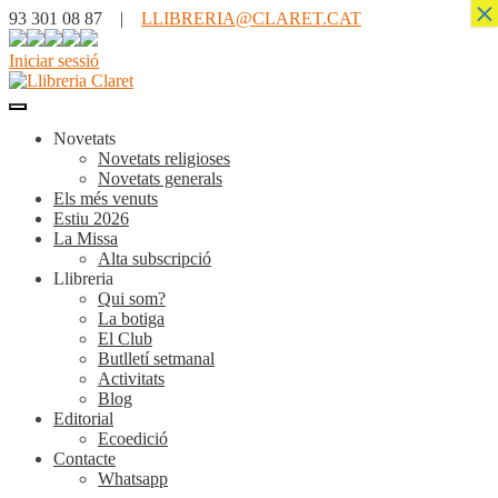
×
93 301 08 87 |
LLIBRERIA@CLARET.CAT
Iniciar sessió
Novetats
Novetats religioses
Novetats generals
Els més venuts
Estiu 2026
La Missa
Alta subscripció
Llibreria
Qui som?
La botiga
El Club
Butlletí setmanal
Activitats
Blog
Editorial
Ecoedició
Contacte
Whatsapp