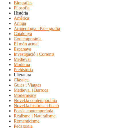
Biografies
Filosofia
Història
Amèrica
Antiga
Arqueologia i Paleografia
Catalunya
Contemporània
El món actual
Espanaya
Investigació i Corrents
Medieval
Moderna
Prehistòria
Literatura
Clàssica
Guies i Viatges
Medieval i Barroca
Modernisme
Novel.la contemporània
Novel.la històrica i ficció
Poesia contemporània
Realisme i Naturalisme
Romanticisme
Pedagogia