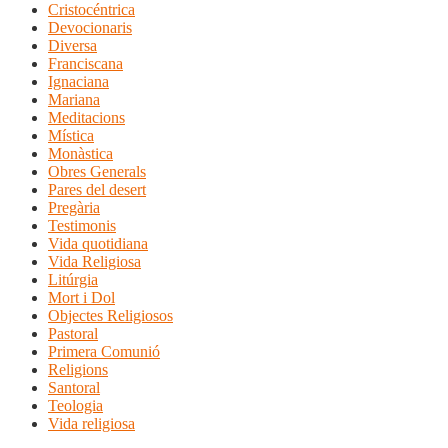
Cristocéntrica
Devocionaris
Diversa
Franciscana
Ignaciana
Mariana
Meditacions
Mística
Monàstica
Obres Generals
Pares del desert
Pregària
Testimonis
Vida quotidiana
Vida Religiosa
Litúrgia
Mort i Dol
Objectes Religiosos
Pastoral
Primera Comunió
Religions
Santoral
Teologia
Vida religiosa