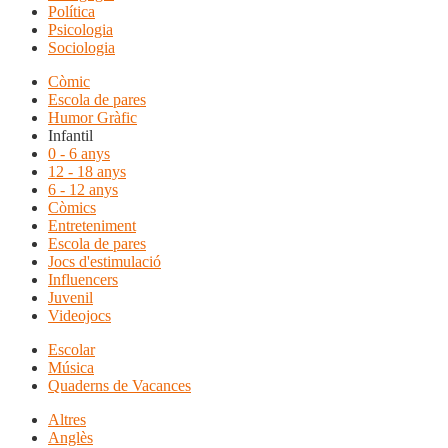
Política
Psicologia
Sociologia
Còmic
Escola de pares
Humor Gràfic
Infantil
0 - 6 anys
12 - 18 anys
6 - 12 anys
Còmics
Entreteniment
Escola de pares
Jocs d'estimulació
Influencers
Juvenil
Videojocs
Escolar
Música
Quaderns de Vacances
Altres
Anglès