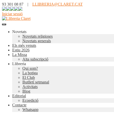
93 301 08 87 |
LLIBRERIA@CLARET.CAT
Iniciar sessió
Novetats
Novetats religioses
Novetats generals
Els més venuts
Estiu 2026
La Missa
Alta subscripció
Llibreria
Qui som?
La botiga
El Club
Butlletí setmanal
Activitats
Blog
Editorial
Ecoedició
Contacte
Whatsapp