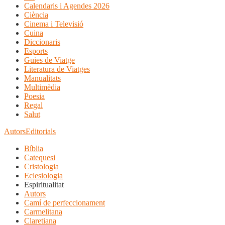
Calendaris i Agendes 2026
Ciència
Cinema i Televisió
Cuina
Diccionaris
Esports
Guies de Viatge
Literatura de Viatges
Manualitats
Multimèdia
Poesia
Regal
Salut
Autors
Editorials
Bíblia
Catequesi
Cristologia
Eclesiologia
Espiritualitat
Autors
Camí de perfeccionament
Carmelitana
Claretiana