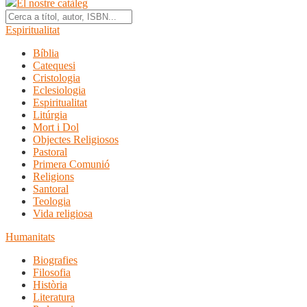
El nostre catàleg
Espiritualitat
Bíblia
Catequesi
Cristologia
Eclesiologia
Espiritualitat
Litúrgia
Mort i Dol
Objectes Religiosos
Pastoral
Primera Comunió
Religions
Santoral
Teologia
Vida religiosa
Humanitats
Biografies
Filosofia
Història
Literatura