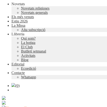
Novetats
Novetats religioses
Novetats generals
Els més venuts
Estiu 2026
La Missa
Alta subscripció
Llibreria
Qui som?
La botiga
El Club
Butlletí setmanal
Activitats
Blog
Editorial
Ecoedició
Contacte
Whatsapp
(0)