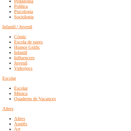
Pedagogia
Política
Psicologia
Sociologia
Infantil / Juvenil
Còmic
Escola de pares
Humor Gràfic
Infantil
Influencers
Juvenil
Videojocs
Escolar
Escolar
Música
Quaderns de Vacances
Altres
Altres
Anglès
Art