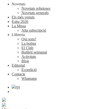
Novetats
Novetats religioses
Novetats generals
Els més venuts
Estiu 2026
La Missa
Alta subscripció
Llibreria
Qui som?
La botiga
El Club
Butlletí setmanal
Activitats
Blog
Editorial
Ecoedició
Contacte
Whatsapp
(0)