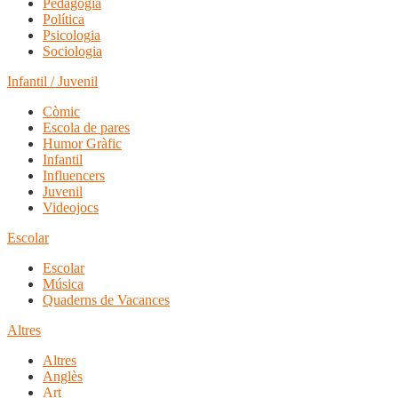
Pedagogia
Política
Psicologia
Sociologia
Infantil / Juvenil
Còmic
Escola de pares
Humor Gràfic
Infantil
Influencers
Juvenil
Videojocs
Escolar
Escolar
Música
Quaderns de Vacances
Altres
Altres
Anglès
Art