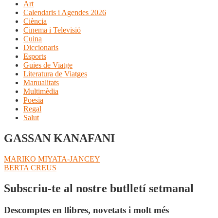
Art
Calendaris i Agendes 2026
Ciència
Cinema i Televisió
Cuina
Diccionaris
Esports
Guies de Viatge
Literatura de Viatges
Manualitats
Multimèdia
Poesia
Regal
Salut
GASSAN KANAFANI
Navegació
Entrada
MARIKO MIYATA-JANCEY
anterior:
Pròxima
BERTA CREUS
d'entrades
entrada:
Subscriu-te al nostre butlletí setmanal
Descomptes en llibres, novetats i molt més