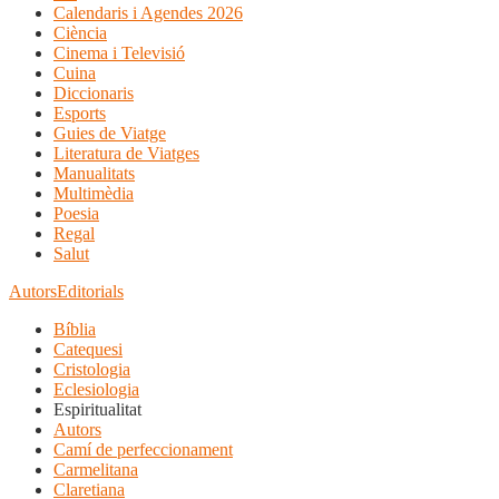
Calendaris i Agendes 2026
Ciència
Cinema i Televisió
Cuina
Diccionaris
Esports
Guies de Viatge
Literatura de Viatges
Manualitats
Multimèdia
Poesia
Regal
Salut
Autors
Editorials
Bíblia
Catequesi
Cristologia
Eclesiologia
Espiritualitat
Autors
Camí de perfeccionament
Carmelitana
Claretiana