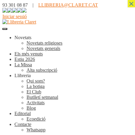
×
93 301 08 87 |
LLIBRERIA@CLARET.CAT
Iniciar sessió
Novetats
Novetats religioses
Novetats generals
Els més venuts
Estiu 2026
La Missa
Alta subscripció
Llibreria
Qui som?
La botiga
El Club
Butlletí setmanal
Activitats
Blog
Editorial
Ecoedició
Contacte
Whatsapp