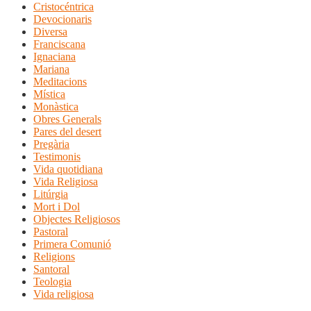
Cristocéntrica
Devocionaris
Diversa
Franciscana
Ignaciana
Mariana
Meditacions
Mística
Monàstica
Obres Generals
Pares del desert
Pregària
Testimonis
Vida quotidiana
Vida Religiosa
Litúrgia
Mort i Dol
Objectes Religiosos
Pastoral
Primera Comunió
Religions
Santoral
Teologia
Vida religiosa