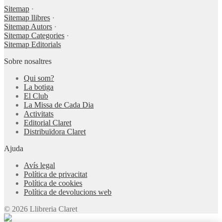
Sitemap
·
Sitemap llibres
·
Sitemap Autors
·
Sitemap Categories
·
Sitemap Editorials
Sobre nosaltres
Qui som?
La botiga
El Club
La Missa de Cada Dia
Activitats
Editorial Claret
Distribuïdora Claret
Ajuda
Avís legal
Política de privacitat
Política de cookies
Política de devolucions web
© 2026 Llibreria Claret