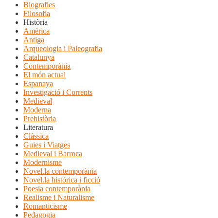
Biografies
Filosofia
Història
Amèrica
Antiga
Arqueologia i Paleografia
Catalunya
Contemporània
El món actual
Espanaya
Investigació i Corrents
Medieval
Moderna
Prehistòria
Literatura
Clàssica
Guies i Viatges
Medieval i Barroca
Modernisme
Novel.la contemporània
Novel.la històrica i ficció
Poesia contemporània
Realisme i Naturalisme
Romanticisme
Pedagogia