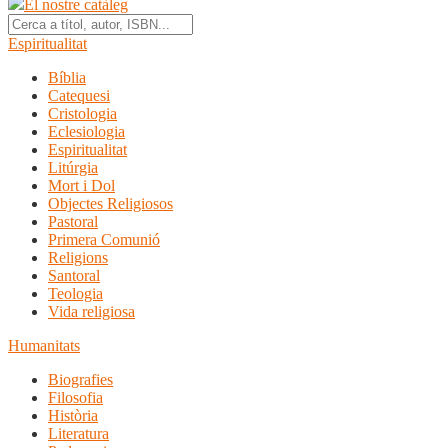
El nostre catàleg
Espiritualitat
Bíblia
Catequesi
Cristologia
Eclesiologia
Espiritualitat
Litúrgia
Mort i Dol
Objectes Religiosos
Pastoral
Primera Comunió
Religions
Santoral
Teologia
Vida religiosa
Humanitats
Biografies
Filosofia
Història
Literatura