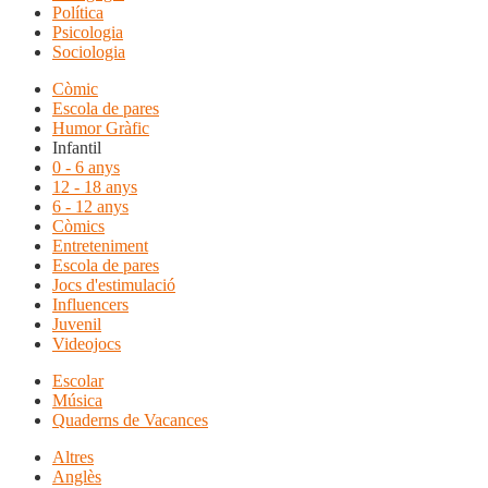
Política
Psicologia
Sociologia
Còmic
Escola de pares
Humor Gràfic
Infantil
0 - 6 anys
12 - 18 anys
6 - 12 anys
Còmics
Entreteniment
Escola de pares
Jocs d'estimulació
Influencers
Juvenil
Videojocs
Escolar
Música
Quaderns de Vacances
Altres
Anglès