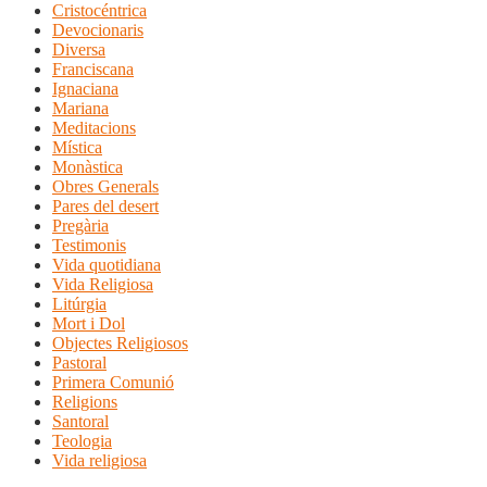
Cristocéntrica
Devocionaris
Diversa
Franciscana
Ignaciana
Mariana
Meditacions
Mística
Monàstica
Obres Generals
Pares del desert
Pregària
Testimonis
Vida quotidiana
Vida Religiosa
Litúrgia
Mort i Dol
Objectes Religiosos
Pastoral
Primera Comunió
Religions
Santoral
Teologia
Vida religiosa