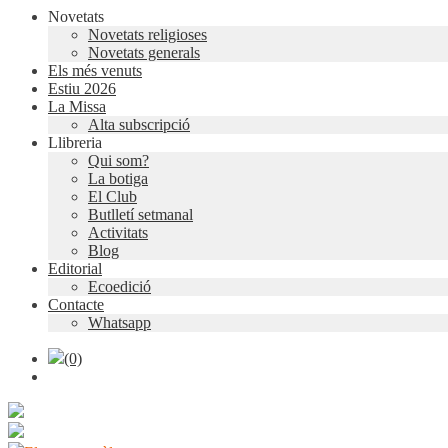
Novetats
Novetats religioses
Novetats generals
Els més venuts
Estiu 2026
La Missa
Alta subscripció
Llibreria
Qui som?
La botiga
El Club
Butlletí setmanal
Activitats
Blog
Editorial
Ecoedició
Contacte
Whatsapp
(0)