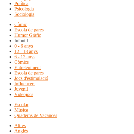
Política
Psicologia
Sociologia
Còmic
Escola de pares
Humor Gràfic
Infantil
0 - 6 anys
12 - 18 anys
6 - 12 anys
Còmics
Entreteniment
Escola de pares
Jocs d'estimulació
Influencers
Juvenil
Videojocs
Escolar
Música
Quaderns de Vacances
Altres
Anglès