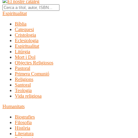
El nostre catàleg
Espiritualitat
Bíblia
Catequesi
Cristologia
Eclesiologia
Espiritualitat
Litúrgia
Mort i Dol
Objectes Religiosos
Pastoral
Primera Comunió
Religions
Santoral
Teologia
Vida religiosa
Humanitats
Biografies
Filosofia
Història
Literatura