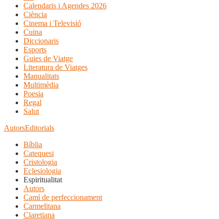
Calendaris i Agendes 2026
Ciència
Cinema i Televisió
Cuina
Diccionaris
Esports
Guies de Viatge
Literatura de Viatges
Manualitats
Multimèdia
Poesia
Regal
Salut
Autors
Editorials
Bíblia
Catequesi
Cristologia
Eclesiologia
Espiritualitat
Autors
Camí de perfeccionament
Carmelitana
Claretiana