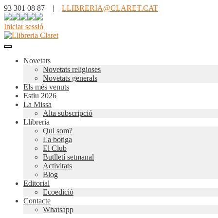
93 301 08 87 |
LLIBRERIA@CLARET.CAT
Iniciar sessió
Novetats
Novetats religioses
Novetats generals
Els més venuts
Estiu 2026
La Missa
Alta subscripció
Llibreria
Qui som?
La botiga
El Club
Butlletí setmanal
Activitats
Blog
Editorial
Ecoedició
Contacte
Whatsapp