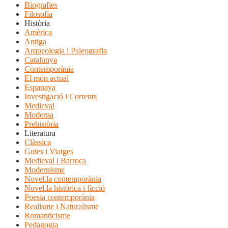
Biografies
Filosofia
Història
Amèrica
Antiga
Arqueologia i Paleografia
Catalunya
Contemporània
El món actual
Espanaya
Investigació i Corrents
Medieval
Moderna
Prehistòria
Literatura
Clàssica
Guies i Viatges
Medieval i Barroca
Modernisme
Novel.la contemporània
Novel.la històrica i ficció
Poesia contemporània
Realisme i Naturalisme
Romanticisme
Pedagogia