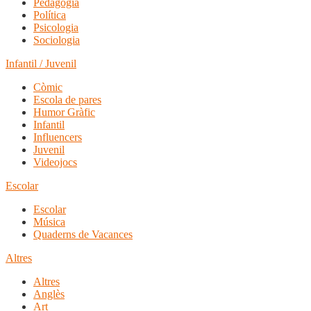
Pedagogia
Política
Psicologia
Sociologia
Infantil / Juvenil
Còmic
Escola de pares
Humor Gràfic
Infantil
Influencers
Juvenil
Videojocs
Escolar
Escolar
Música
Quaderns de Vacances
Altres
Altres
Anglès
Art