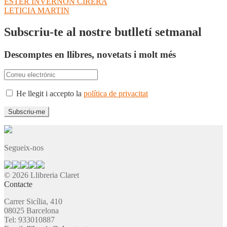
Navegació
Entrada
ESTER INVERNON CIRERA
anterior:
Pròxima
LETICIA MARTIN
d'entrades
entrada:
Subscriu-te al nostre butlletí setmanal
Descomptes en llibres, novetats i molt més
He llegit i accepto la
política de privacitat
Segueix-nos
© 2026 Llibreria Claret
Contacte
Carrer Sicília, 410
08025 Barcelona
Tel: 933010887