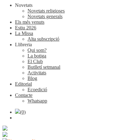
Novetats
Novetats religioses
Novetats generals
Els més venuts
Estiu 2026
La Missa
Alta subscripció
Llibreria
Qui som?
La botiga
El Club
Butlletí setmanal
Activitats
Blog
Editorial
Ecoedició
Contacte
Whatsapp
(0)