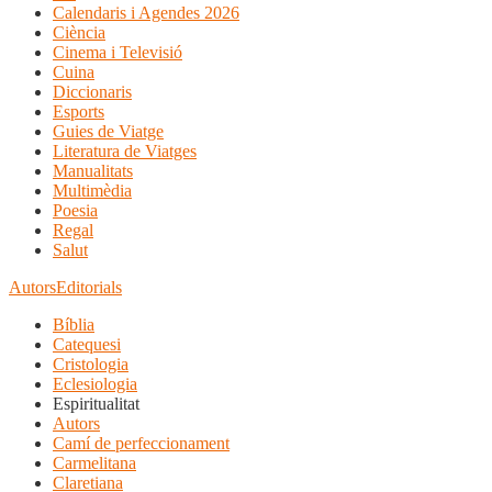
Calendaris i Agendes 2026
Ciència
Cinema i Televisió
Cuina
Diccionaris
Esports
Guies de Viatge
Literatura de Viatges
Manualitats
Multimèdia
Poesia
Regal
Salut
Autors
Editorials
Bíblia
Catequesi
Cristologia
Eclesiologia
Espiritualitat
Autors
Camí de perfeccionament
Carmelitana
Claretiana