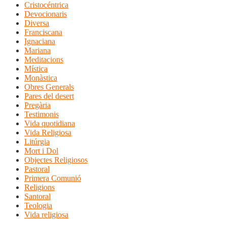
Cristocéntrica
Devocionaris
Diversa
Franciscana
Ignaciana
Mariana
Meditacions
Mística
Monàstica
Obres Generals
Pares del desert
Pregària
Testimonis
Vida quotidiana
Vida Religiosa
Litúrgia
Mort i Dol
Objectes Religiosos
Pastoral
Primera Comunió
Religions
Santoral
Teologia
Vida religiosa