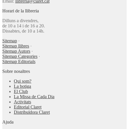
Email:
llibreria@claret.cat
Horari de la llibreria
Dilluns a divendres,
de 10 a 14 i de 16 a 20.
Dissabtes, de 10 a 14h.
Sitemap
·
Sitemap llibres
·
Sitemap Autors
·
Sitemap Categories
·
Sitemap Editorials
Sobre nosaltres
Qui som?
La botiga
El Club
La Missa de Cada Dia
Activitats
Editorial Claret
Distribuïdora Claret
Ajuda