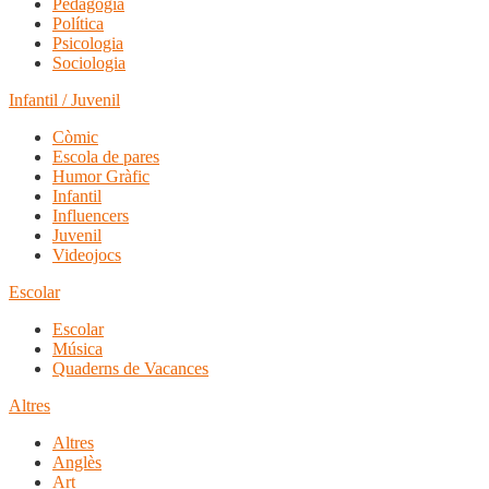
Pedagogia
Política
Psicologia
Sociologia
Infantil / Juvenil
Còmic
Escola de pares
Humor Gràfic
Infantil
Influencers
Juvenil
Videojocs
Escolar
Escolar
Música
Quaderns de Vacances
Altres
Altres
Anglès
Art