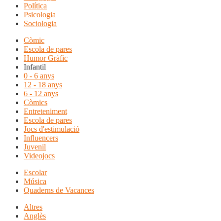
Política
Psicologia
Sociologia
Còmic
Escola de pares
Humor Gràfic
Infantil
0 - 6 anys
12 - 18 anys
6 - 12 anys
Còmics
Entreteniment
Escola de pares
Jocs d'estimulació
Influencers
Juvenil
Videojocs
Escolar
Música
Quaderns de Vacances
Altres
Anglès