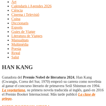
Art
Calendaris i Agendes 2026
Ciència
Cinema i Televisió
Cuina
Diccionaris
Esports
Guies de Viatge
Literatura de Viatges
Manualitats
Multimèdia
Poesia
Regal
Salut
HAN KANG
Ganadora del
Premio Nobel de literatura 2024
, Han Kang
(Gwangju, Corea del Sur, 1970) empezó su carrera como novelista
al ganar el concurso literario de primavera Seúl Shinmun en 1994.
La vegetariana
, su primera novela traducida al inglés, ganó en 2016
el Premio Booker Internacional. Más tarde publicó
La clase de
griego
.