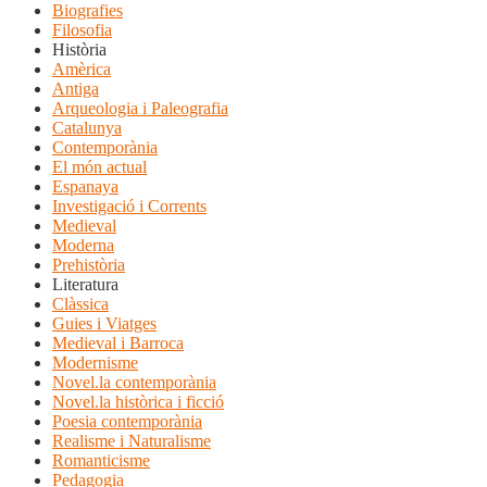
Biografies
Filosofia
Història
Amèrica
Antiga
Arqueologia i Paleografia
Catalunya
Contemporània
El món actual
Espanaya
Investigació i Corrents
Medieval
Moderna
Prehistòria
Literatura
Clàssica
Guies i Viatges
Medieval i Barroca
Modernisme
Novel.la contemporània
Novel.la històrica i ficció
Poesia contemporània
Realisme i Naturalisme
Romanticisme
Pedagogia