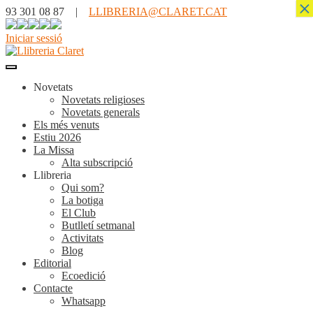
×
93 301 08 87 |
LLIBRERIA@CLARET.CAT
Iniciar sessió
Novetats
Novetats religioses
Novetats generals
Els més venuts
Estiu 2026
La Missa
Alta subscripció
Llibreria
Qui som?
La botiga
El Club
Butlletí setmanal
Activitats
Blog
Editorial
Ecoedició
Contacte
Whatsapp