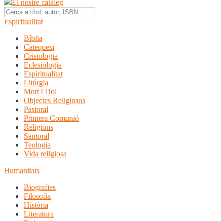
El nostre catàleg
Espiritualitat
Bíblia
Catequesi
Cristologia
Eclesiologia
Espiritualitat
Litúrgia
Mort i Dol
Objectes Religiosos
Pastoral
Primera Comunió
Religions
Santoral
Teologia
Vida religiosa
Humanitats
Biografies
Filosofia
Història
Literatura