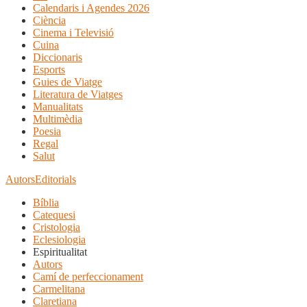
Calendaris i Agendes 2026
Ciència
Cinema i Televisió
Cuina
Diccionaris
Esports
Guies de Viatge
Literatura de Viatges
Manualitats
Multimèdia
Poesia
Regal
Salut
Autors
Editorials
Bíblia
Catequesi
Cristologia
Eclesiologia
Espiritualitat
Autors
Camí de perfeccionament
Carmelitana
Claretiana