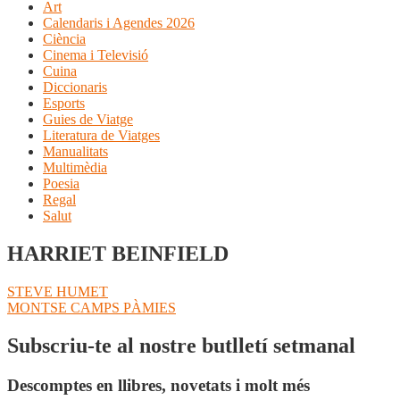
Art
Calendaris i Agendes 2026
Ciència
Cinema i Televisió
Cuina
Diccionaris
Esports
Guies de Viatge
Literatura de Viatges
Manualitats
Multimèdia
Poesia
Regal
Salut
HARRIET BEINFIELD
Navegació
Entrada
STEVE HUMET
anterior:
Pròxima
MONTSE CAMPS PÀMIES
d'entrades
entrada:
Subscriu-te al nostre butlletí setmanal
Descomptes en llibres, novetats i molt més