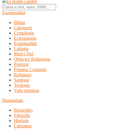
El nostre catàleg
Espiritualitat
Bíblia
Catequesi
Cristologia
Eclesiologia
Espiritualitat
Litúrgia
Mort i Dol
Objectes Religiosos
Pastoral
Primera Comunió
Religions
Santoral
Teologia
Vida religiosa
Humanitats
Biografies
Filosofia
Història
Literatura