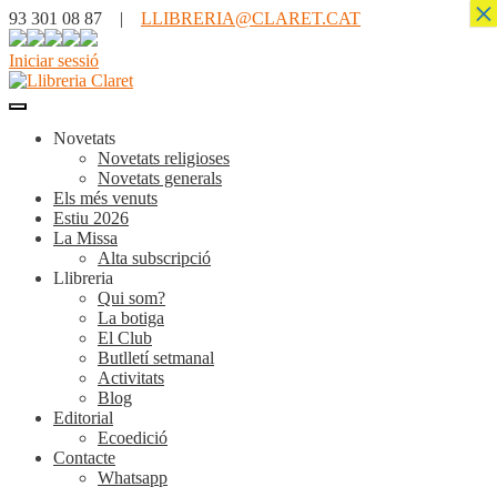
×
93 301 08 87 |
LLIBRERIA@CLARET.CAT
Iniciar sessió
Novetats
Novetats religioses
Novetats generals
Els més venuts
Estiu 2026
La Missa
Alta subscripció
Llibreria
Qui som?
La botiga
El Club
Butlletí setmanal
Activitats
Blog
Editorial
Ecoedició
Contacte
Whatsapp