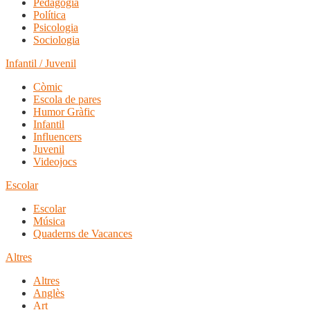
Pedagogia
Política
Psicologia
Sociologia
Infantil / Juvenil
Còmic
Escola de pares
Humor Gràfic
Infantil
Influencers
Juvenil
Videojocs
Escolar
Escolar
Música
Quaderns de Vacances
Altres
Altres
Anglès
Art