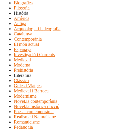
Biografies
Filosofia
Història
Amèrica
Antiga
Arqueologia i Paleografia
Catalunya
Contemporània
El món actual
Espanaya
Investigació i Corrents
Medieval
Moderna
Prehistòria
Literatura
Clàssica
Guies i Viatges
Medieval i Barroca
Modernisme
Novel.la contemporània
Novel.la històrica i ficció
Poesia contemporània
Realisme i Naturalisme
Romanticisme
Pedagogia