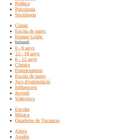
Política
Psicologia
Sociologia
Còmic
Escola de pares
Humor Gràfic
Infantil
0 - 6 anys
12 - 18 anys
6 - 12 anys
Còmics
Entreteniment
Escola de pares
Jocs d'estimulació
Influencers
Juvenil
Videojocs
Escolar
Música
Quaderns de Vacances
Altres
Anglès