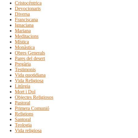
Cristocéntrica
Devocionaris
Diversa
Franciscana
Ignaciana
Mariana
Meditacions
Mística
Monàstica
Obres Generals
Pares del desert
Pregària
Testimonis
Vida quotidiana
Vida Religiosa
Litúrgia
Mort i Dol
Objectes Religiosos
Pastoral
Primera Comunió
Religions
Santoral
Teologia
Vida religiosa