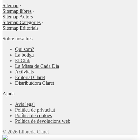
Sitemap
·
Sitemap llibres
·
Sitemap Autors
·
Sitemap Categories
·
Sitemap Editorials
Sobre nosaltres
Qui som?
La botiga
El Club
La Missa de Cada Dia
Activitats
Editorial Claret
Distribuïdora Claret
Ajuda
Avís legal
Política de privacitat
Política de cookies
Política de devolucions web
© 2026 Llibreria Claret