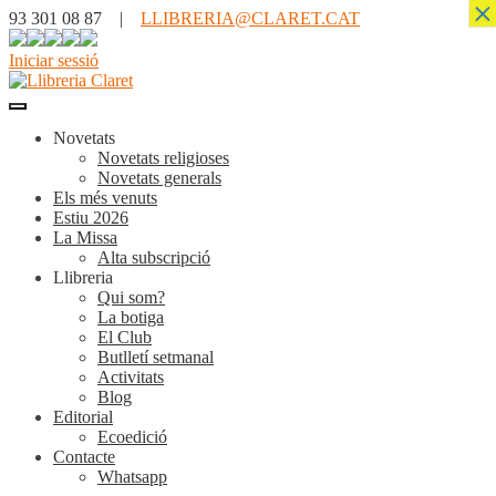
×
93 301 08 87 |
LLIBRERIA@CLARET.CAT
Iniciar sessió
Novetats
Novetats religioses
Novetats generals
Els més venuts
Estiu 2026
La Missa
Alta subscripció
Llibreria
Qui som?
La botiga
El Club
Butlletí setmanal
Activitats
Blog
Editorial
Ecoedició
Contacte
Whatsapp