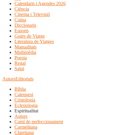
Calendaris i Agendes 2026
Ciència
Cinema i Televisió
Cuina
Diccionaris
Esports
Guies de Viatge
Literatura de Viatges
Manualitats
Multimèdia
Poesia
Regal
Salut
Autors
Editorials
Bíblia
Catequesi
Cristologia
Eclesiologia
Espiritualitat
Autors
Camí de perfeccionament
Carmelitana
Claretiana