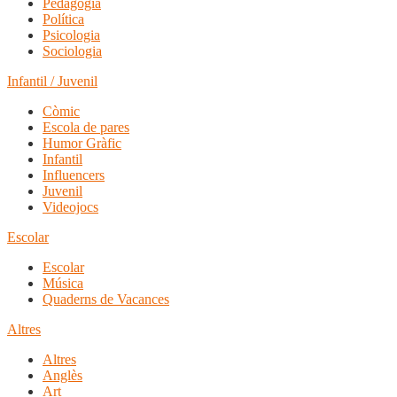
Pedagogia
Política
Psicologia
Sociologia
Infantil / Juvenil
Còmic
Escola de pares
Humor Gràfic
Infantil
Influencers
Juvenil
Videojocs
Escolar
Escolar
Música
Quaderns de Vacances
Altres
Altres
Anglès
Art