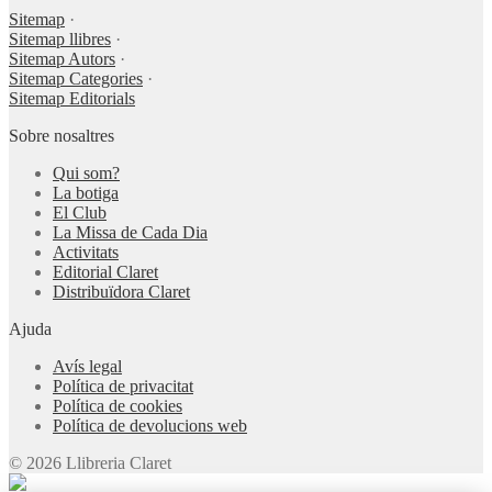
Sitemap
·
Sitemap llibres
·
Sitemap Autors
·
Sitemap Categories
·
Sitemap Editorials
Sobre nosaltres
Qui som?
La botiga
El Club
La Missa de Cada Dia
Activitats
Editorial Claret
Distribuïdora Claret
Ajuda
Avís legal
Política de privacitat
Política de cookies
Política de devolucions web
© 2026 Llibreria Claret