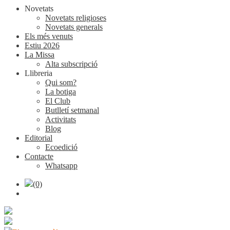
Novetats
Novetats religioses
Novetats generals
Els més venuts
Estiu 2026
La Missa
Alta subscripció
Llibreria
Qui som?
La botiga
El Club
Butlletí setmanal
Activitats
Blog
Editorial
Ecoedició
Contacte
Whatsapp
(0)