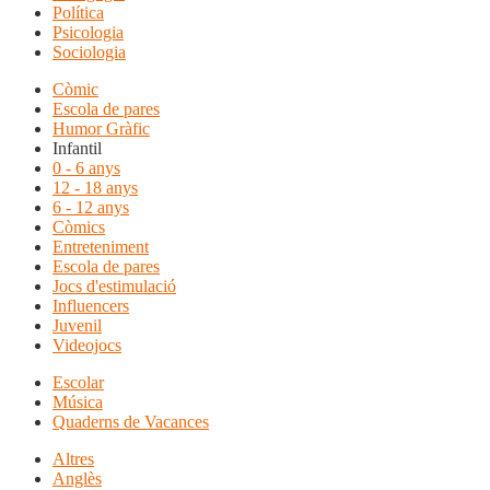
Política
Psicologia
Sociologia
Còmic
Escola de pares
Humor Gràfic
Infantil
0 - 6 anys
12 - 18 anys
6 - 12 anys
Còmics
Entreteniment
Escola de pares
Jocs d'estimulació
Influencers
Juvenil
Videojocs
Escolar
Música
Quaderns de Vacances
Altres
Anglès