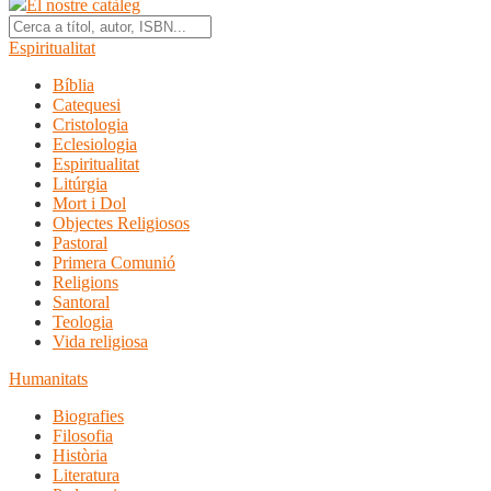
El nostre catàleg
Espiritualitat
Bíblia
Catequesi
Cristologia
Eclesiologia
Espiritualitat
Litúrgia
Mort i Dol
Objectes Religiosos
Pastoral
Primera Comunió
Religions
Santoral
Teologia
Vida religiosa
Humanitats
Biografies
Filosofia
Història
Literatura