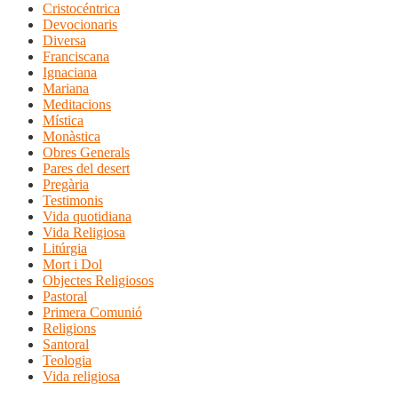
Cristocéntrica
Devocionaris
Diversa
Franciscana
Ignaciana
Mariana
Meditacions
Mística
Monàstica
Obres Generals
Pares del desert
Pregària
Testimonis
Vida quotidiana
Vida Religiosa
Litúrgia
Mort i Dol
Objectes Religiosos
Pastoral
Primera Comunió
Religions
Santoral
Teologia
Vida religiosa