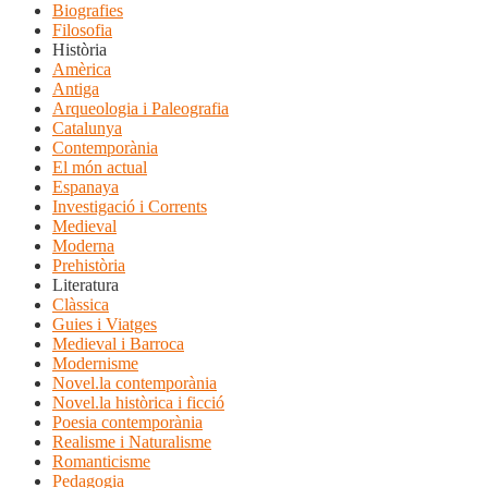
Biografies
Filosofia
Història
Amèrica
Antiga
Arqueologia i Paleografia
Catalunya
Contemporània
El món actual
Espanaya
Investigació i Corrents
Medieval
Moderna
Prehistòria
Literatura
Clàssica
Guies i Viatges
Medieval i Barroca
Modernisme
Novel.la contemporània
Novel.la històrica i ficció
Poesia contemporània
Realisme i Naturalisme
Romanticisme
Pedagogia