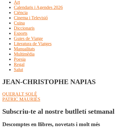
Art
Calendaris i Agendes 2026
Ciència
Cinema i Televisió
Cuina
Diccionaris
Esports
Guies de Viatge
Literatura de Viatges
Manualitats
Multimèdia
Poesia
Regal
Salut
JEAN-CHRISTOPHE NAPIAS
Navegació
Entrada
QUERALT SOLÉ
anterior:
Pròxima
PATRIC MAURIÈS
d'entrades
entrada:
Subscriu-te al nostre butlletí setmanal
Descomptes en llibres, novetats i molt més