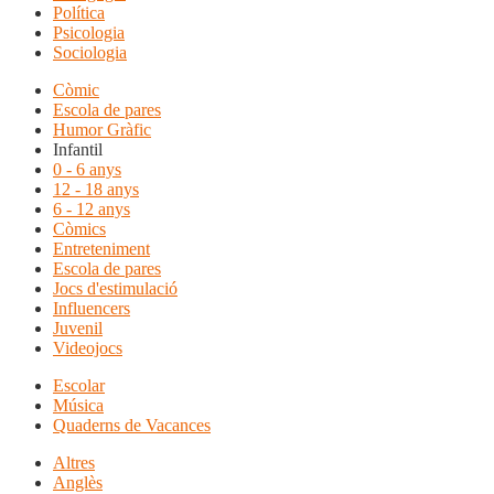
Política
Psicologia
Sociologia
Còmic
Escola de pares
Humor Gràfic
Infantil
0 - 6 anys
12 - 18 anys
6 - 12 anys
Còmics
Entreteniment
Escola de pares
Jocs d'estimulació
Influencers
Juvenil
Videojocs
Escolar
Música
Quaderns de Vacances
Altres
Anglès