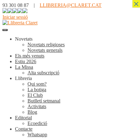
×
93 301 08 87 |
LLIBRERIA@CLARET.CAT
Iniciar sessió
Novetats
Novetats religioses
Novetats generals
Els més venuts
Estiu 2026
La Missa
Alta subscripció
Llibreria
Qui som?
La botiga
El Club
Butlletí setmanal
Activitats
Blog
Editorial
Ecoedició
Contacte
Whatsapp