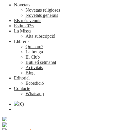
Novetats
Novetats religioses
Novetats generals
Els més venuts
Estiu 2026
La Missa
Alta subscripció
Llibreria
Qui som?
La botiga
El Club
Butlletí setmanal
Activitats
Blog
Editorial
Ecoedició
Contacte
Whatsapp
(0)