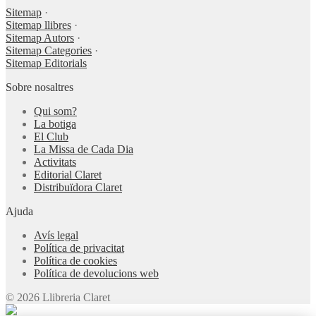
Sitemap
·
Sitemap llibres
·
Sitemap Autors
·
Sitemap Categories
·
Sitemap Editorials
Sobre nosaltres
Qui som?
La botiga
El Club
La Missa de Cada Dia
Activitats
Editorial Claret
Distribuïdora Claret
Ajuda
Avís legal
Política de privacitat
Política de cookies
Política de devolucions web
© 2026 Llibreria Claret