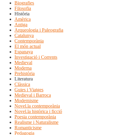
Biografies
Filosofia
Història
Amèrica
Antiga
Arqueologia i Paleografia
Catalunya
Contemporània
El món actual
Espanaya
Investigació i Corrents
Medieval
Moderna
Prehistòria
Literatura
Clàssica
Guies i Viatges
Medieval i Barroca
Modernisme
Novel.la contemporània
Novel.la històrica i ficció
Poesia contemporània
Realisme i Naturalisme
Romanticisme
Pedagogia