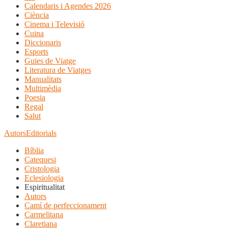
Calendaris i Agendes 2026
Ciència
Cinema i Televisió
Cuina
Diccionaris
Esports
Guies de Viatge
Literatura de Viatges
Manualitats
Multimèdia
Poesia
Regal
Salut
Autors
Editorials
Bíblia
Catequesi
Cristologia
Eclesiologia
Espiritualitat
Autors
Camí de perfeccionament
Carmelitana
Claretiana