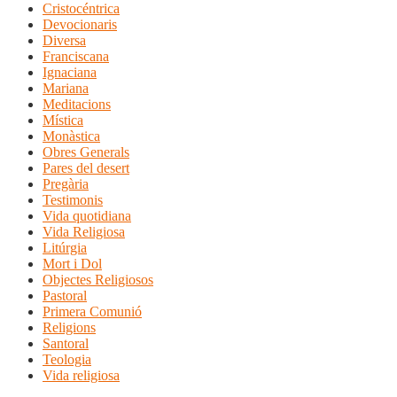
Cristocéntrica
Devocionaris
Diversa
Franciscana
Ignaciana
Mariana
Meditacions
Mística
Monàstica
Obres Generals
Pares del desert
Pregària
Testimonis
Vida quotidiana
Vida Religiosa
Litúrgia
Mort i Dol
Objectes Religiosos
Pastoral
Primera Comunió
Religions
Santoral
Teologia
Vida religiosa