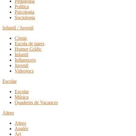
Pedagogia
Política
Psicologia
Sociologia
Infantil / Juvenil
Còmic
Escola de pares
Humor Gràfic
Infantil
Influencers
Juvenil
Videojocs
Escolar
Escolar
Música
Quaderns de Vacances
Altres
Altres
Anglès
Art