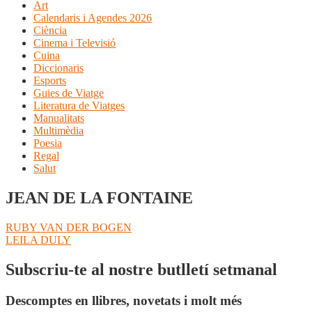
Art
Calendaris i Agendes 2026
Ciència
Cinema i Televisió
Cuina
Diccionaris
Esports
Guies de Viatge
Literatura de Viatges
Manualitats
Multimèdia
Poesia
Regal
Salut
JEAN DE LA FONTAINE
Navegació
Entrada
RUBY VAN DER BOGEN
anterior:
Pròxima
LEILA DULY
d'entrades
entrada:
Subscriu-te al nostre butlletí setmanal
Descomptes en llibres, novetats i molt més