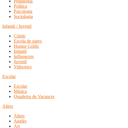
Pedagogia
Política
Psicologia
Sociologia
Infantil / Juvenil
Còmic
Escola de pares
Humor Gràfic
Infantil
Influencers
Juvenil
Videojocs
Escolar
Escolar
Música
Quaderns de Vacances
Altres
Altres
Anglès
Art