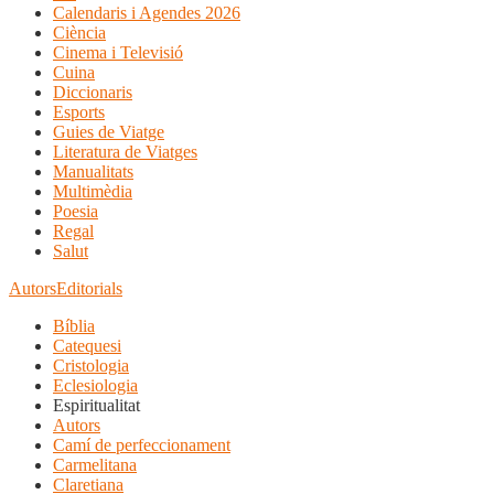
Calendaris i Agendes 2026
Ciència
Cinema i Televisió
Cuina
Diccionaris
Esports
Guies de Viatge
Literatura de Viatges
Manualitats
Multimèdia
Poesia
Regal
Salut
Autors
Editorials
Bíblia
Catequesi
Cristologia
Eclesiologia
Espiritualitat
Autors
Camí de perfeccionament
Carmelitana
Claretiana