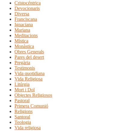
Cristocéntrica
Devocionaris
Diversa
Franciscana
Ignaciana
Mariana
Meditacions
Mística
Monàstica
Obres Generals
Pares del desert
Pregària
Testimonis
Vida quotidiana
Vida Religiosa
Litúrgia
Mort i Dol
Objectes Religiosos
Pastoral
Primera Comunió
Religions
Santoral
Teologia
Vida religiosa