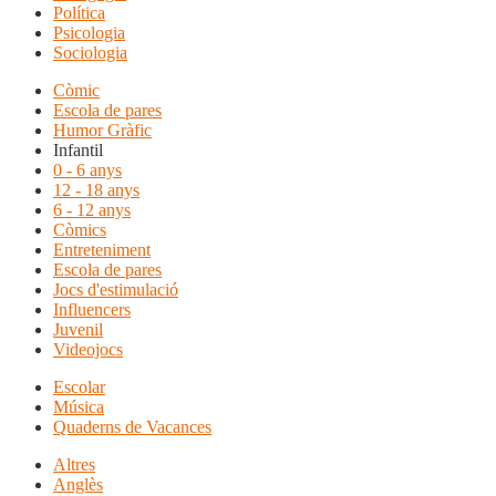
Política
Psicologia
Sociologia
Còmic
Escola de pares
Humor Gràfic
Infantil
0 - 6 anys
12 - 18 anys
6 - 12 anys
Còmics
Entreteniment
Escola de pares
Jocs d'estimulació
Influencers
Juvenil
Videojocs
Escolar
Música
Quaderns de Vacances
Altres
Anglès