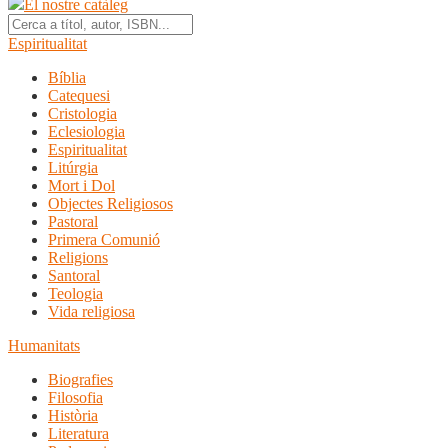
El nostre catàleg
Espiritualitat
Bíblia
Catequesi
Cristologia
Eclesiologia
Espiritualitat
Litúrgia
Mort i Dol
Objectes Religiosos
Pastoral
Primera Comunió
Religions
Santoral
Teologia
Vida religiosa
Humanitats
Biografies
Filosofia
Història
Literatura