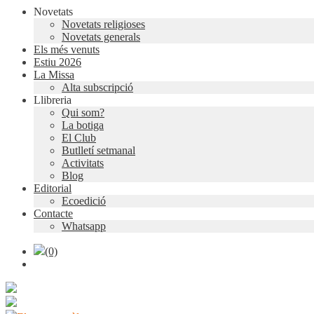
Novetats
Novetats religioses
Novetats generals
Els més venuts
Estiu 2026
La Missa
Alta subscripció
Llibreria
Qui som?
La botiga
El Club
Butlletí setmanal
Activitats
Blog
Editorial
Ecoedició
Contacte
Whatsapp
(0)