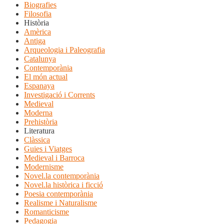
Biografies
Filosofia
Història
Amèrica
Antiga
Arqueologia i Paleografia
Catalunya
Contemporània
El món actual
Espanaya
Investigació i Corrents
Medieval
Moderna
Prehistòria
Literatura
Clàssica
Guies i Viatges
Medieval i Barroca
Modernisme
Novel.la contemporània
Novel.la històrica i ficció
Poesia contemporània
Realisme i Naturalisme
Romanticisme
Pedagogia