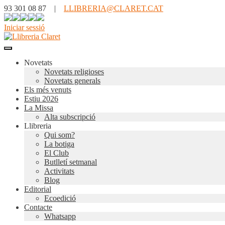
93 301 08 87 |
LLIBRERIA@CLARET.CAT
Iniciar sessió
Novetats
Novetats religioses
Novetats generals
Els més venuts
Estiu 2026
La Missa
Alta subscripció
Llibreria
Qui som?
La botiga
El Club
Butlletí setmanal
Activitats
Blog
Editorial
Ecoedició
Contacte
Whatsapp