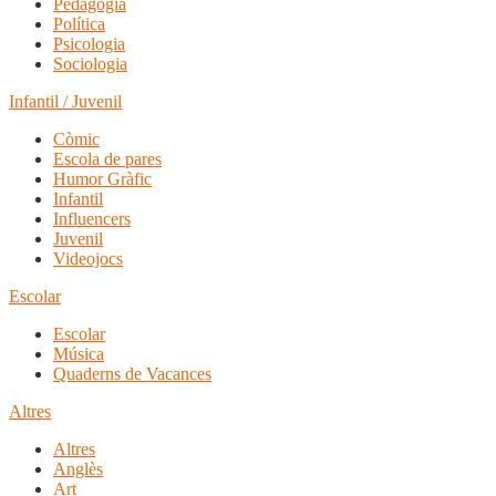
Pedagogia
Política
Psicologia
Sociologia
Infantil / Juvenil
Còmic
Escola de pares
Humor Gràfic
Infantil
Influencers
Juvenil
Videojocs
Escolar
Escolar
Música
Quaderns de Vacances
Altres
Altres
Anglès
Art