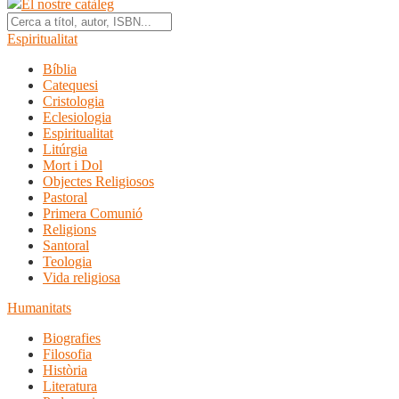
El nostre catàleg
Espiritualitat
Bíblia
Catequesi
Cristologia
Eclesiologia
Espiritualitat
Litúrgia
Mort i Dol
Objectes Religiosos
Pastoral
Primera Comunió
Religions
Santoral
Teologia
Vida religiosa
Humanitats
Biografies
Filosofia
Història
Literatura