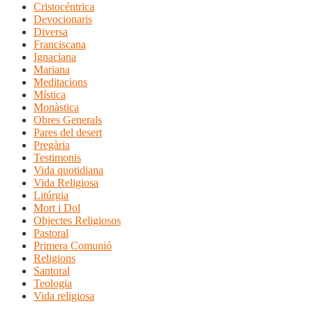
Cristocéntrica
Devocionaris
Diversa
Franciscana
Ignaciana
Mariana
Meditacions
Mística
Monàstica
Obres Generals
Pares del desert
Pregària
Testimonis
Vida quotidiana
Vida Religiosa
Litúrgia
Mort i Dol
Objectes Religiosos
Pastoral
Primera Comunió
Religions
Santoral
Teologia
Vida religiosa