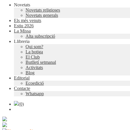
Novetats
Novetats religioses
Novetats generals
Els més venuts
Estiu 2026
La Missa
Alta subscripció
Llibreria
Qui som?
La botiga
El Club
Butlletí setmanal
Activitats
Blog
Editorial
Ecoedició
Contacte
Whatsapp
(0)