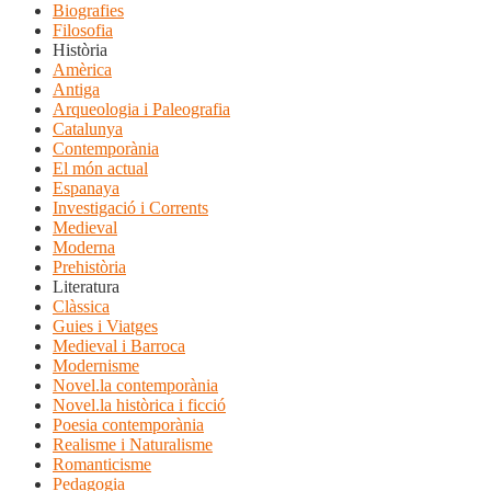
Biografies
Filosofia
Història
Amèrica
Antiga
Arqueologia i Paleografia
Catalunya
Contemporània
El món actual
Espanaya
Investigació i Corrents
Medieval
Moderna
Prehistòria
Literatura
Clàssica
Guies i Viatges
Medieval i Barroca
Modernisme
Novel.la contemporània
Novel.la històrica i ficció
Poesia contemporània
Realisme i Naturalisme
Romanticisme
Pedagogia