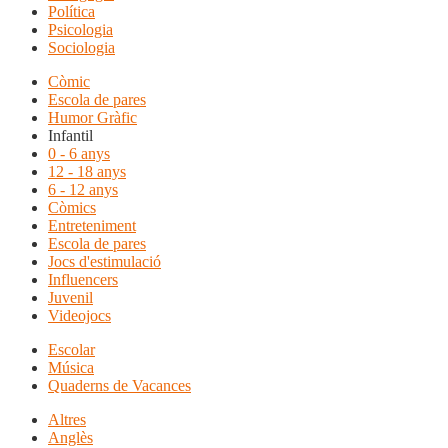
Política
Psicologia
Sociologia
Còmic
Escola de pares
Humor Gràfic
Infantil
0 - 6 anys
12 - 18 anys
6 - 12 anys
Còmics
Entreteniment
Escola de pares
Jocs d'estimulació
Influencers
Juvenil
Videojocs
Escolar
Música
Quaderns de Vacances
Altres
Anglès