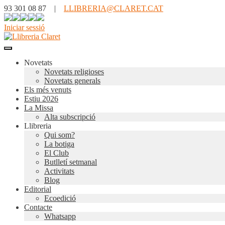
93 301 08 87 |
LLIBRERIA@CLARET.CAT
Iniciar sessió
Novetats
Novetats religioses
Novetats generals
Els més venuts
Estiu 2026
La Missa
Alta subscripció
Llibreria
Qui som?
La botiga
El Club
Butlletí setmanal
Activitats
Blog
Editorial
Ecoedició
Contacte
Whatsapp