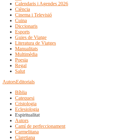
Calendaris i Agendes 2026
Ciència
Cinema i Televisió
Cuina
Diccionaris
Esports
Guies de Viatge
Literatura de Viatges
Manualitats
Multimèdia
Poesia
Regal
Salut
Autors
Editorials
Bíblia
Catequesi
Cristologia
Eclesiologia
Espiritualitat
Autors
Camí de perfeccionament
Carmelitana
Claretiana