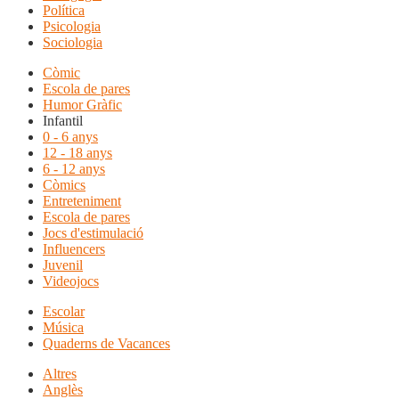
Política
Psicologia
Sociologia
Còmic
Escola de pares
Humor Gràfic
Infantil
0 - 6 anys
12 - 18 anys
6 - 12 anys
Còmics
Entreteniment
Escola de pares
Jocs d'estimulació
Influencers
Juvenil
Videojocs
Escolar
Música
Quaderns de Vacances
Altres
Anglès