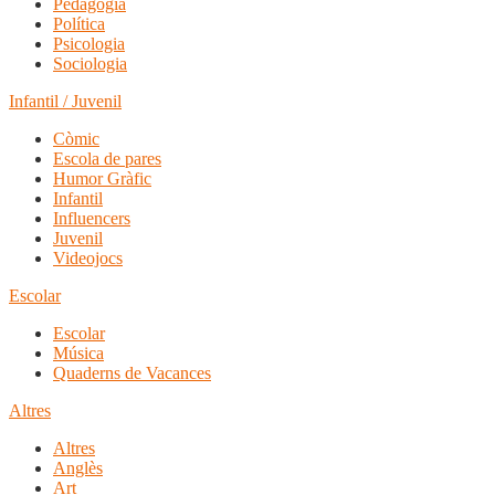
Pedagogia
Política
Psicologia
Sociologia
Infantil / Juvenil
Còmic
Escola de pares
Humor Gràfic
Infantil
Influencers
Juvenil
Videojocs
Escolar
Escolar
Música
Quaderns de Vacances
Altres
Altres
Anglès
Art