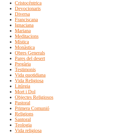
Cristocéntrica
Devocionaris
Diversa
Franciscana
Ignaciana
Mariana
Meditacions
Mística
Monàstica
Obres Generals
Pares del desert
Pregària
Testimonis
Vida quotidiana
Vida Religiosa
Litúrgia
Mort i Dol
Objectes Religiosos
Pastoral
Primera Comunió
Religions
Santoral
Teologia
Vida religiosa