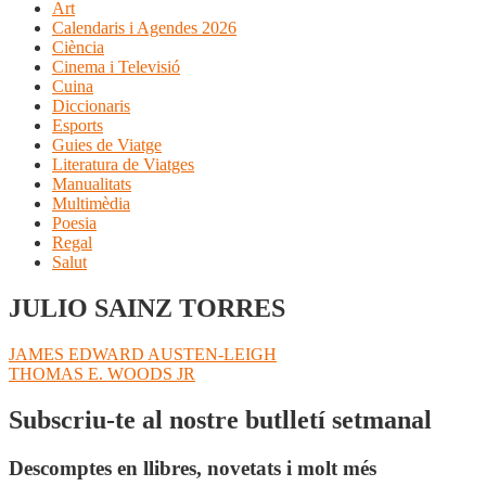
Art
Calendaris i Agendes 2026
Ciència
Cinema i Televisió
Cuina
Diccionaris
Esports
Guies de Viatge
Literatura de Viatges
Manualitats
Multimèdia
Poesia
Regal
Salut
JULIO SAINZ TORRES
Navegació
Entrada
JAMES EDWARD AUSTEN-LEIGH
anterior:
Pròxima
THOMAS E. WOODS JR
d'entrades
entrada:
Subscriu-te al nostre butlletí setmanal
Descomptes en llibres, novetats i molt més