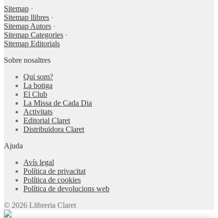
Sitemap
·
Sitemap llibres
·
Sitemap Autors
·
Sitemap Categories
·
Sitemap Editorials
Sobre nosaltres
Qui som?
La botiga
El Club
La Missa de Cada Dia
Activitats
Editorial Claret
Distribuïdora Claret
Ajuda
Avís legal
Política de privacitat
Política de cookies
Política de devolucions web
© 2026 Llibreria Claret