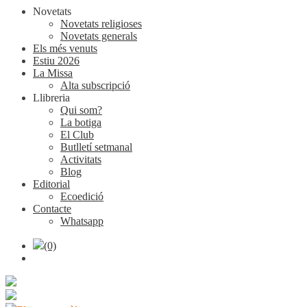
Novetats
Novetats religioses
Novetats generals
Els més venuts
Estiu 2026
La Missa
Alta subscripció
Llibreria
Qui som?
La botiga
El Club
Butlletí setmanal
Activitats
Blog
Editorial
Ecoedició
Contacte
Whatsapp
(0)