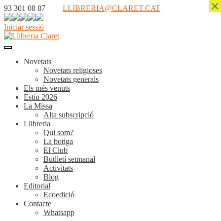
×
93 301 08 87 |
LLIBRERIA@CLARET.CAT
Iniciar sessió
Novetats
Novetats religioses
Novetats generals
Els més venuts
Estiu 2026
La Missa
Alta subscripció
Llibreria
Qui som?
La botiga
El Club
Butlletí setmanal
Activitats
Blog
Editorial
Ecoedició
Contacte
Whatsapp