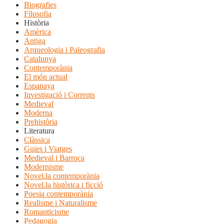
Biografies
Filosofia
Història
Amèrica
Antiga
Arqueologia i Paleografia
Catalunya
Contemporània
El món actual
Espanaya
Investigació i Corrents
Medieval
Moderna
Prehistòria
Literatura
Clàssica
Guies i Viatges
Medieval i Barroca
Modernisme
Novel.la contemporània
Novel.la històrica i ficció
Poesia contemporània
Realisme i Naturalisme
Romanticisme
Pedagogia