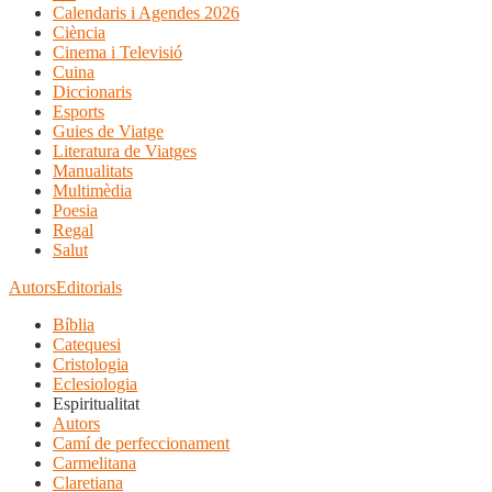
Calendaris i Agendes 2026
Ciència
Cinema i Televisió
Cuina
Diccionaris
Esports
Guies de Viatge
Literatura de Viatges
Manualitats
Multimèdia
Poesia
Regal
Salut
Autors
Editorials
Bíblia
Catequesi
Cristologia
Eclesiologia
Espiritualitat
Autors
Camí de perfeccionament
Carmelitana
Claretiana