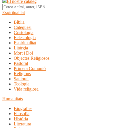
El nostre catàleg
Espiritualitat
Bíblia
Catequesi
Cristologia
Eclesiologia
Espiritualitat
Litúrgia
Mort i Dol
Objectes Religiosos
Pastoral
Primera Comunió
Religions
Santoral
Teologia
Vida religiosa
Humanitats
Biografies
Filosofia
Història
Literatura