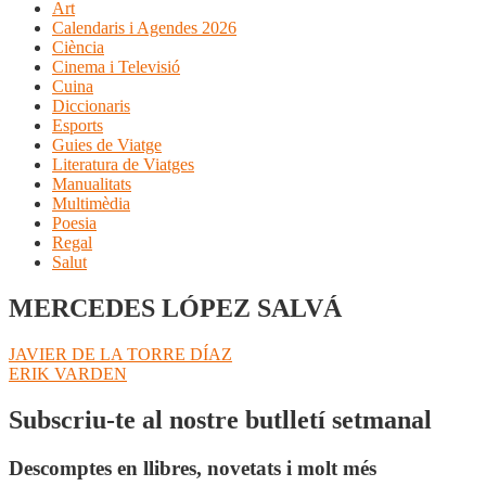
Art
Calendaris i Agendes 2026
Ciència
Cinema i Televisió
Cuina
Diccionaris
Esports
Guies de Viatge
Literatura de Viatges
Manualitats
Multimèdia
Poesia
Regal
Salut
MERCEDES LÓPEZ SALVÁ
Navegació
Entrada
JAVIER DE LA TORRE DÍAZ
anterior:
Pròxima
ERIK VARDEN
d'entrades
entrada:
Subscriu-te al nostre butlletí setmanal
Descomptes en llibres, novetats i molt més