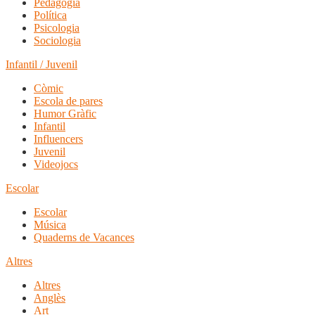
Pedagogia
Política
Psicologia
Sociologia
Infantil / Juvenil
Còmic
Escola de pares
Humor Gràfic
Infantil
Influencers
Juvenil
Videojocs
Escolar
Escolar
Música
Quaderns de Vacances
Altres
Altres
Anglès
Art