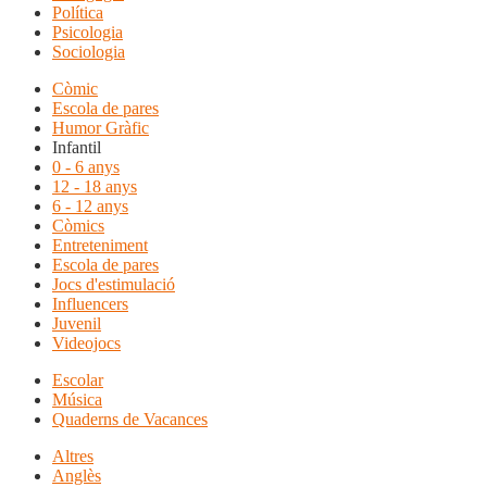
Política
Psicologia
Sociologia
Còmic
Escola de pares
Humor Gràfic
Infantil
0 - 6 anys
12 - 18 anys
6 - 12 anys
Còmics
Entreteniment
Escola de pares
Jocs d'estimulació
Influencers
Juvenil
Videojocs
Escolar
Música
Quaderns de Vacances
Altres
Anglès