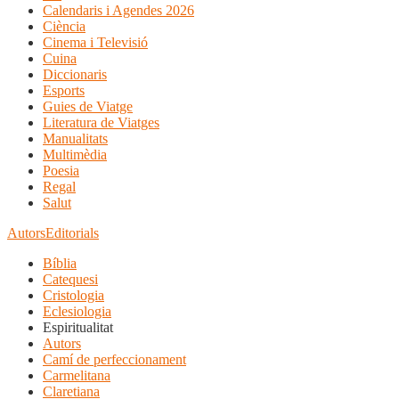
Calendaris i Agendes 2026
Ciència
Cinema i Televisió
Cuina
Diccionaris
Esports
Guies de Viatge
Literatura de Viatges
Manualitats
Multimèdia
Poesia
Regal
Salut
Autors
Editorials
Bíblia
Catequesi
Cristologia
Eclesiologia
Espiritualitat
Autors
Camí de perfeccionament
Carmelitana
Claretiana