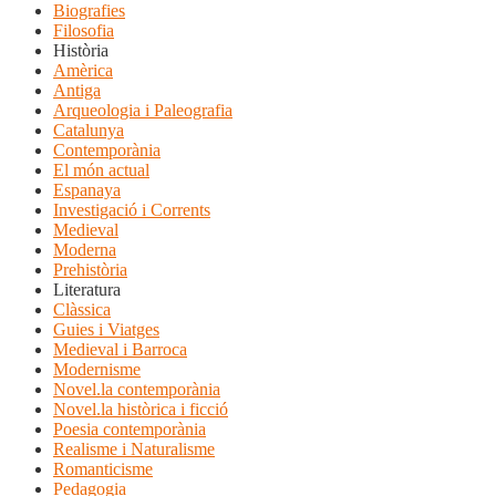
Biografies
Filosofia
Història
Amèrica
Antiga
Arqueologia i Paleografia
Catalunya
Contemporània
El món actual
Espanaya
Investigació i Corrents
Medieval
Moderna
Prehistòria
Literatura
Clàssica
Guies i Viatges
Medieval i Barroca
Modernisme
Novel.la contemporània
Novel.la històrica i ficció
Poesia contemporània
Realisme i Naturalisme
Romanticisme
Pedagogia