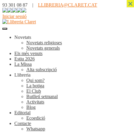
×
93 301 08 87 |
LLIBRERIA@CLARET.CAT
Iniciar sessió
Novetats
Novetats religioses
Novetats generals
Els més venuts
Estiu 2026
La Missa
Alta subscripció
Llibreria
Qui som?
La botiga
El Club
Butlletí setmanal
Activitats
Blog
Editorial
Ecoedició
Contacte
Whatsapp