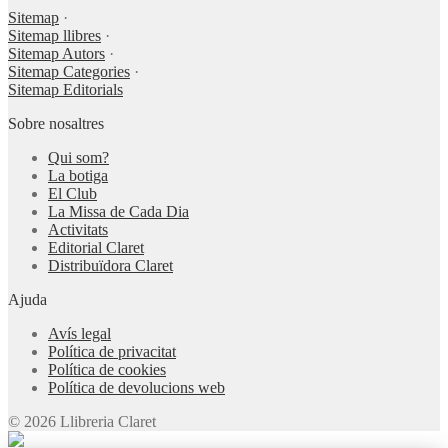
Sitemap
·
Sitemap llibres
·
Sitemap Autors
·
Sitemap Categories
·
Sitemap Editorials
Sobre nosaltres
Qui som?
La botiga
El Club
La Missa de Cada Dia
Activitats
Editorial Claret
Distribuïdora Claret
Ajuda
Avís legal
Política de privacitat
Política de cookies
Política de devolucions web
© 2026 Llibreria Claret