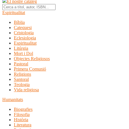
El nostre catàleg
Espiritualitat
Bíblia
Catequesi
Cristologia
Eclesiologia
Espiritualitat
Litúrgia
Mort i Dol
Objectes Religiosos
Pastoral
Primera Comunió
Religions
Santoral
Teologia
Vida religiosa
Humanitats
Biografies
Filosofia
Història
Literatura