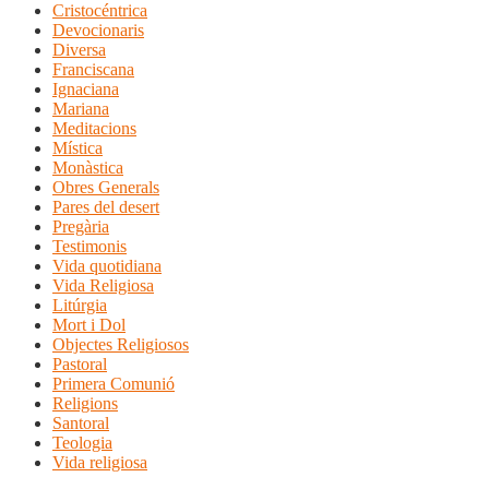
Cristocéntrica
Devocionaris
Diversa
Franciscana
Ignaciana
Mariana
Meditacions
Mística
Monàstica
Obres Generals
Pares del desert
Pregària
Testimonis
Vida quotidiana
Vida Religiosa
Litúrgia
Mort i Dol
Objectes Religiosos
Pastoral
Primera Comunió
Religions
Santoral
Teologia
Vida religiosa