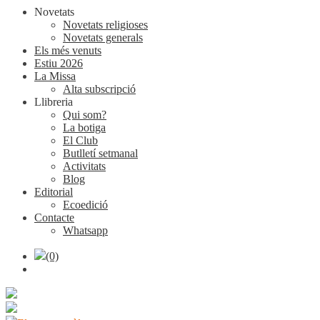
Novetats
Novetats religioses
Novetats generals
Els més venuts
Estiu 2026
La Missa
Alta subscripció
Llibreria
Qui som?
La botiga
El Club
Butlletí setmanal
Activitats
Blog
Editorial
Ecoedició
Contacte
Whatsapp
(0)