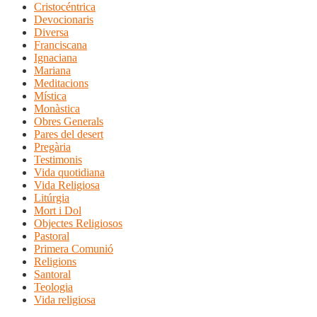
Cristocéntrica
Devocionaris
Diversa
Franciscana
Ignaciana
Mariana
Meditacions
Mística
Monàstica
Obres Generals
Pares del desert
Pregària
Testimonis
Vida quotidiana
Vida Religiosa
Litúrgia
Mort i Dol
Objectes Religiosos
Pastoral
Primera Comunió
Religions
Santoral
Teologia
Vida religiosa