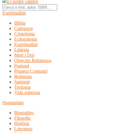
El nostre catàleg
Espiritualitat
Bíblia
Catequesi
Cristologia
Eclesiologia
Espiritualitat
Litúrgia
Mort i Dol
Objectes Religiosos
Pastoral
Primera Comunió
Religions
Santoral
Teologia
Vida religiosa
Humanitats
Biografies
Filosofia
Història
Literatura