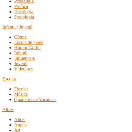
Pedagogia
Política
Psicologia
Sociologia
Infantil / Juvenil
Còmic
Escola de pares
Humor Gràfic
Infantil
Influencers
Juvenil
Videojocs
Escolar
Escolar
Música
Quaderns de Vacances
Altres
Altres
Anglès
Art