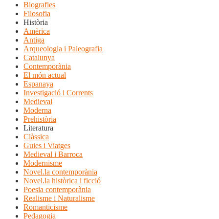
Biografies
Filosofia
Història
Amèrica
Antiga
Arqueologia i Paleografia
Catalunya
Contemporània
El món actual
Espanaya
Investigació i Corrents
Medieval
Moderna
Prehistòria
Literatura
Clàssica
Guies i Viatges
Medieval i Barroca
Modernisme
Novel.la contemporània
Novel.la històrica i ficció
Poesia contemporània
Realisme i Naturalisme
Romanticisme
Pedagogia