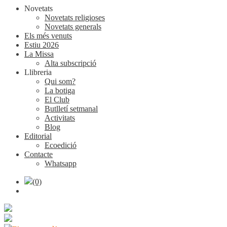
Novetats
Novetats religioses
Novetats generals
Els més venuts
Estiu 2026
La Missa
Alta subscripció
Llibreria
Qui som?
La botiga
El Club
Butlletí setmanal
Activitats
Blog
Editorial
Ecoedició
Contacte
Whatsapp
(0)