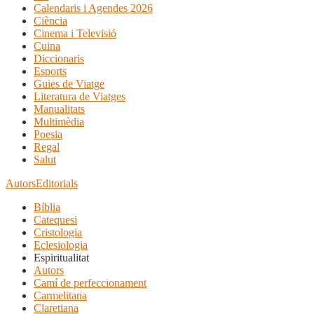
Calendaris i Agendes 2026
Ciència
Cinema i Televisió
Cuina
Diccionaris
Esports
Guies de Viatge
Literatura de Viatges
Manualitats
Multimèdia
Poesia
Regal
Salut
Autors
Editorials
Bíblia
Catequesi
Cristologia
Eclesiologia
Espiritualitat
Autors
Camí de perfeccionament
Carmelitana
Claretiana