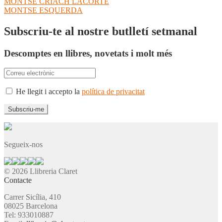
Navegació
Entrada
MONTSE CRIACH LACORTE
anterior:
Pròxima
MONTSE ESQUERDA
d'entrades
entrada:
Subscriu-te al nostre butlletí setmanal
Descomptes en llibres, novetats i molt més
He llegit i accepto la
política de privacitat
Segueix-nos
© 2026 Llibreria Claret
Contacte
Carrer Sicília, 410
08025 Barcelona
Tel: 933010887