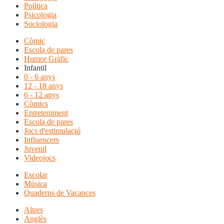
Política
Psicologia
Sociologia
Còmic
Escola de pares
Humor Gràfic
Infantil
0 - 6 anys
12 - 18 anys
6 - 12 anys
Còmics
Entreteniment
Escola de pares
Jocs d'estimulació
Influencers
Juvenil
Videojocs
Escolar
Música
Quaderns de Vacances
Altres
Anglès