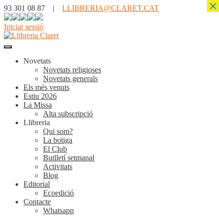
×
93 301 08 87 |
LLIBRERIA@CLARET.CAT
Iniciar sessió
Novetats
Novetats religioses
Novetats generals
Els més venuts
Estiu 2026
La Missa
Alta subscripció
Llibreria
Qui som?
La botiga
El Club
Butlletí setmanal
Activitats
Blog
Editorial
Ecoedició
Contacte
Whatsapp