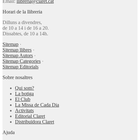
Email:
llibreria@claret.cat
Horari de la llibreria
Dilluns a divendres,
de 10 a 14 i de 16 a 20.
Dissabtes, de 10 a 14h.
Sitemap
·
Sitemap llibres
·
Sitemap Autors
·
Sitemap Categories
·
Sitemap Editorials
Sobre nosaltres
Qui som?
La botiga
El Club
La Missa de Cada Dia
Activitats
Editorial Claret
Distribuïdora Claret
Ajuda