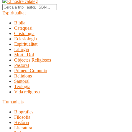
El nostre catàleg
Espiritualitat
Bíblia
Catequesi
Cristologia
Eclesiologia
Espiritualitat
Litúrgia
Mort i Dol
Objectes Religiosos
Pastoral
Primera Comunió
Religions
Santoral
Teologia
Vida religiosa
Humanitats
Biografies
Filosofia
Història
Literatura