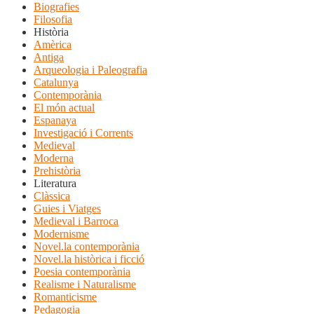
Biografies
Filosofia
Història
Amèrica
Antiga
Arqueologia i Paleografia
Catalunya
Contemporània
El món actual
Espanaya
Investigació i Corrents
Medieval
Moderna
Prehistòria
Literatura
Clàssica
Guies i Viatges
Medieval i Barroca
Modernisme
Novel.la contemporània
Novel.la històrica i ficció
Poesia contemporània
Realisme i Naturalisme
Romanticisme
Pedagogia