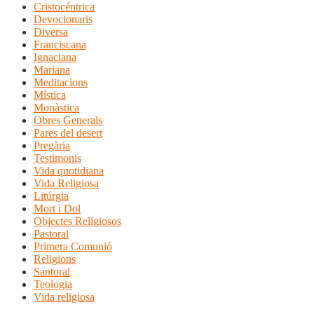
Cristocéntrica
Devocionaris
Diversa
Franciscana
Ignaciana
Mariana
Meditacions
Mística
Monàstica
Obres Generals
Pares del desert
Pregària
Testimonis
Vida quotidiana
Vida Religiosa
Litúrgia
Mort i Dol
Objectes Religiosos
Pastoral
Primera Comunió
Religions
Santoral
Teologia
Vida religiosa