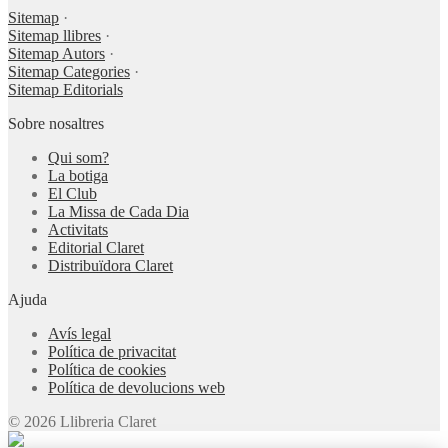
Sitemap
·
Sitemap llibres
·
Sitemap Autors
·
Sitemap Categories
·
Sitemap Editorials
Sobre nosaltres
Qui som?
La botiga
El Club
La Missa de Cada Dia
Activitats
Editorial Claret
Distribuïdora Claret
Ajuda
Avís legal
Política de privacitat
Política de cookies
Política de devolucions web
© 2026 Llibreria Claret