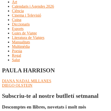
Art
Calendaris i Agendes 2026
Ciència
Cinema i Televisió
Cuina
Diccionaris
Esports
Guies de Viatge
Literatura de Viatges
Manualitats
Multimèdia
Poesia
Regal
Salut
PAULA HARRISON
Navegació
Entrada
DIANA NADAL MILLANES
anterior:
Pròxima
DIEGO OLSTEIN
d'entrades
entrada:
Subscriu-te al nostre butlletí setmanal
Descomptes en llibres, novetats i molt més