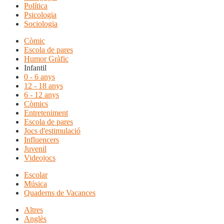
Política
Psicologia
Sociologia
Còmic
Escola de pares
Humor Gràfic
Infantil
0 - 6 anys
12 - 18 anys
6 - 12 anys
Còmics
Entreteniment
Escola de pares
Jocs d'estimulació
Influencers
Juvenil
Videojocs
Escolar
Música
Quaderns de Vacances
Altres
Anglès