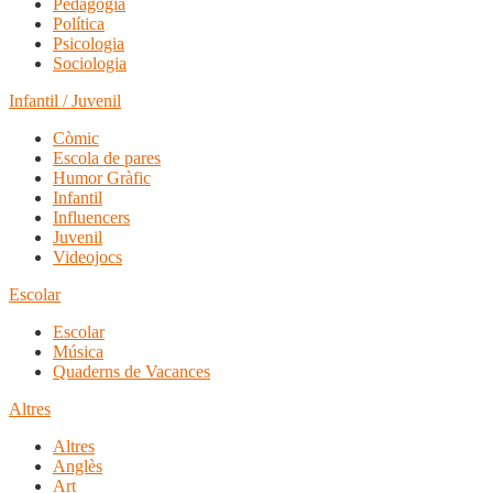
Pedagogia
Política
Psicologia
Sociologia
Infantil / Juvenil
Còmic
Escola de pares
Humor Gràfic
Infantil
Influencers
Juvenil
Videojocs
Escolar
Escolar
Música
Quaderns de Vacances
Altres
Altres
Anglès
Art