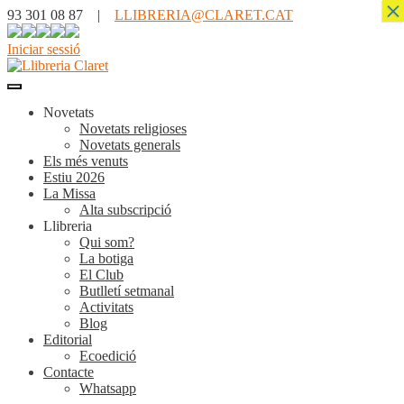
×
93 301 08 87 |
LLIBRERIA@CLARET.CAT
Iniciar sessió
Novetats
Novetats religioses
Novetats generals
Els més venuts
Estiu 2026
La Missa
Alta subscripció
Llibreria
Qui som?
La botiga
El Club
Butlletí setmanal
Activitats
Blog
Editorial
Ecoedició
Contacte
Whatsapp