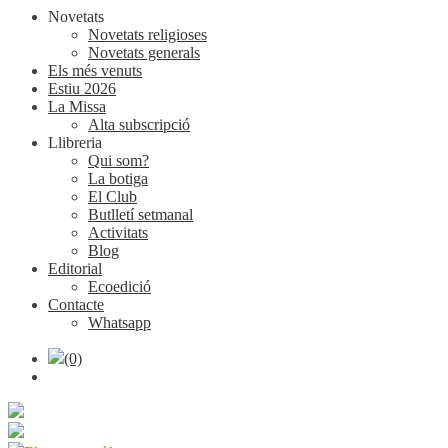
Novetats
Novetats religioses
Novetats generals
Els més venuts
Estiu 2026
La Missa
Alta subscripció
Llibreria
Qui som?
La botiga
El Club
Butlletí setmanal
Activitats
Blog
Editorial
Ecoedició
Contacte
Whatsapp
(0)