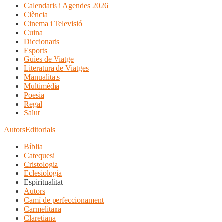
Calendaris i Agendes 2026
Ciència
Cinema i Televisió
Cuina
Diccionaris
Esports
Guies de Viatge
Literatura de Viatges
Manualitats
Multimèdia
Poesia
Regal
Salut
Autors
Editorials
Bíblia
Catequesi
Cristologia
Eclesiologia
Espiritualitat
Autors
Camí de perfeccionament
Carmelitana
Claretiana