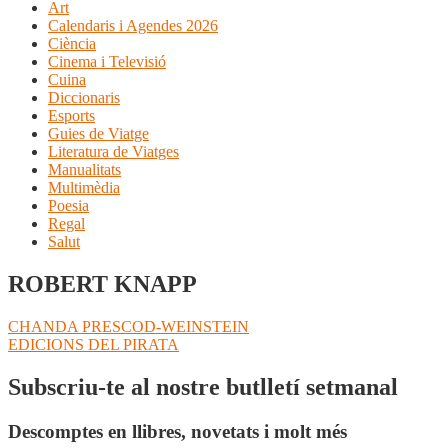
Art
Calendaris i Agendes 2026
Ciència
Cinema i Televisió
Cuina
Diccionaris
Esports
Guies de Viatge
Literatura de Viatges
Manualitats
Multimèdia
Poesia
Regal
Salut
ROBERT KNAPP
Navegació
Entrada
CHANDA PRESCOD-WEINSTEIN
anterior:
Pròxima
EDICIONS DEL PIRATA
d'entrades
entrada:
Subscriu-te al nostre butlletí setmanal
Descomptes en llibres, novetats i molt més