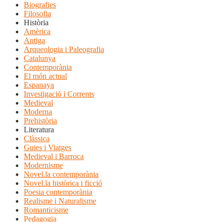
Biografies
Filosofia
Història
Amèrica
Antiga
Arqueologia i Paleografia
Catalunya
Contemporània
El món actual
Espanaya
Investigació i Corrents
Medieval
Moderna
Prehistòria
Literatura
Clàssica
Guies i Viatges
Medieval i Barroca
Modernisme
Novel.la contemporània
Novel.la històrica i ficció
Poesia contemporània
Realisme i Naturalisme
Romanticisme
Pedagogia