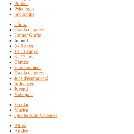
Política
Psicologia
Sociologia
Còmic
Escola de pares
Humor Gràfic
Infantil
0 - 6 anys
12 - 18 anys
6 - 12 anys
Còmics
Entreteniment
Escola de pares
Jocs d'estimulació
Influencers
Juvenil
Videojocs
Escolar
Música
Quaderns de Vacances
Altres
Anglès