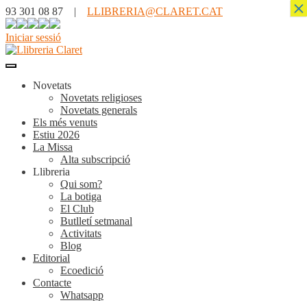
×
93 301 08 87 |
LLIBRERIA@CLARET.CAT
Iniciar sessió
Novetats
Novetats religioses
Novetats generals
Els més venuts
Estiu 2026
La Missa
Alta subscripció
Llibreria
Qui som?
La botiga
El Club
Butlletí setmanal
Activitats
Blog
Editorial
Ecoedició
Contacte
Whatsapp