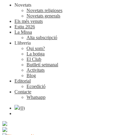
Novetats
Novetats religioses
Novetats generals
Els més venuts
Estiu 2026
La Missa
Alta subscripció
Llibreria
Qui som?
La botiga
El Club
Butlletí setmanal
Activitats
Blog
Editorial
Ecoedició
Contacte
Whatsapp
(0)