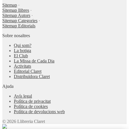
Sitemap
·
Sitemap llibres
·
Sitemap Autors
·
Sitemap Categories
·
Sitemap Editorials
Sobre nosaltres
Qui som?
La botiga
El Club
La Missa de Cada Dia
Activitats
Editorial Claret
Distribuïdora Claret
Ajuda
Avís legal
Política de privacitat
Política de cookies
Política de devolucions web
© 2026 Llibreria Claret