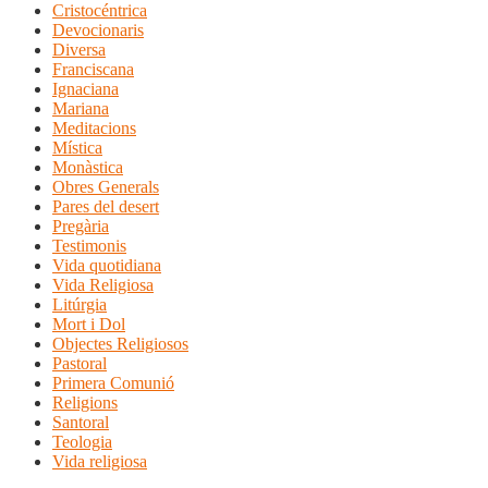
Cristocéntrica
Devocionaris
Diversa
Franciscana
Ignaciana
Mariana
Meditacions
Mística
Monàstica
Obres Generals
Pares del desert
Pregària
Testimonis
Vida quotidiana
Vida Religiosa
Litúrgia
Mort i Dol
Objectes Religiosos
Pastoral
Primera Comunió
Religions
Santoral
Teologia
Vida religiosa