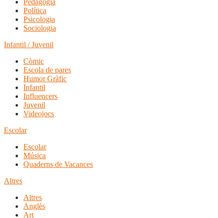
Pedagogia
Política
Psicologia
Sociologia
Infantil / Juvenil
Còmic
Escola de pares
Humor Gràfic
Infantil
Influencers
Juvenil
Videojocs
Escolar
Escolar
Música
Quaderns de Vacances
Altres
Altres
Anglès
Art