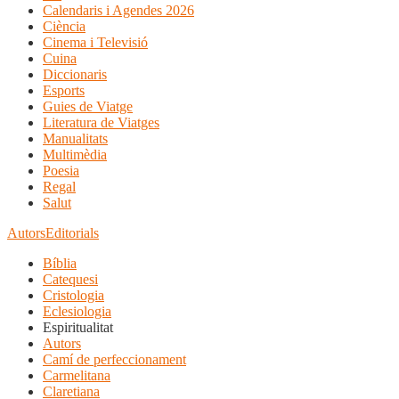
Calendaris i Agendes 2026
Ciència
Cinema i Televisió
Cuina
Diccionaris
Esports
Guies de Viatge
Literatura de Viatges
Manualitats
Multimèdia
Poesia
Regal
Salut
Autors
Editorials
Bíblia
Catequesi
Cristologia
Eclesiologia
Espiritualitat
Autors
Camí de perfeccionament
Carmelitana
Claretiana