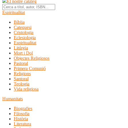
El nostre catàleg
Espiritualitat
Bíblia
Catequesi
Cristologia
Eclesiologia
Espiritualitat
Litúrgia
Mort i Dol
Objectes Religiosos
Pastoral
Primera Comunió
Religions
Santoral
Teologia
Vida religiosa
Humanitats
Biografies
Filosofia
Història
Literatura