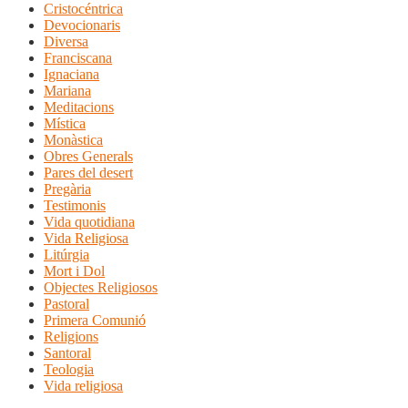
Cristocéntrica
Devocionaris
Diversa
Franciscana
Ignaciana
Mariana
Meditacions
Mística
Monàstica
Obres Generals
Pares del desert
Pregària
Testimonis
Vida quotidiana
Vida Religiosa
Litúrgia
Mort i Dol
Objectes Religiosos
Pastoral
Primera Comunió
Religions
Santoral
Teologia
Vida religiosa