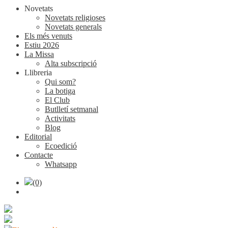
Novetats
Novetats religioses
Novetats generals
Els més venuts
Estiu 2026
La Missa
Alta subscripció
Llibreria
Qui som?
La botiga
El Club
Butlletí setmanal
Activitats
Blog
Editorial
Ecoedició
Contacte
Whatsapp
(0)