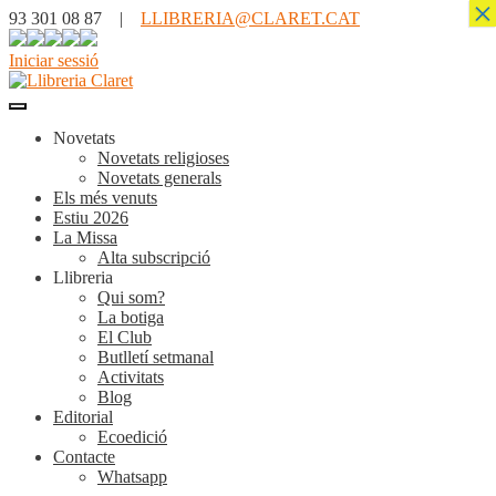
×
93 301 08 87 |
LLIBRERIA@CLARET.CAT
Iniciar sessió
Novetats
Novetats religioses
Novetats generals
Els més venuts
Estiu 2026
La Missa
Alta subscripció
Llibreria
Qui som?
La botiga
El Club
Butlletí setmanal
Activitats
Blog
Editorial
Ecoedició
Contacte
Whatsapp