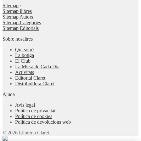
Sitemap
·
Sitemap llibres
·
Sitemap Autors
·
Sitemap Categories
·
Sitemap Editorials
Sobre nosaltres
Qui som?
La botiga
El Club
La Missa de Cada Dia
Activitats
Editorial Claret
Distribuïdora Claret
Ajuda
Avís legal
Política de privacitat
Política de cookies
Política de devolucions web
© 2026 Llibreria Claret