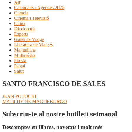
Art
Calendaris i Agendes 2026
Ciència
Cinema i Televisió
Cuina
Diccionaris
Esports
Guies de Viatge
Literatura de Viatges
Manualitats
Multimèdia
Poesia
Regal
Salut
SANTO FRANCISCO DE SALES
Navegació
Entrada
JEAN POTOCKI
anterior:
Pròxima
MATILDE DE MAGDEBURGO
d'entrades
entrada:
Subscriu-te al nostre butlletí setmanal
Descomptes en llibres, novetats i molt més