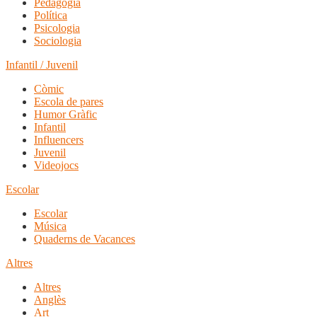
Pedagogia
Política
Psicologia
Sociologia
Infantil / Juvenil
Còmic
Escola de pares
Humor Gràfic
Infantil
Influencers
Juvenil
Videojocs
Escolar
Escolar
Música
Quaderns de Vacances
Altres
Altres
Anglès
Art