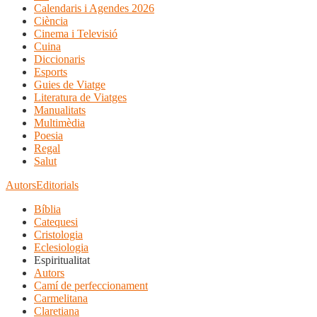
Calendaris i Agendes 2026
Ciència
Cinema i Televisió
Cuina
Diccionaris
Esports
Guies de Viatge
Literatura de Viatges
Manualitats
Multimèdia
Poesia
Regal
Salut
Autors
Editorials
Bíblia
Catequesi
Cristologia
Eclesiologia
Espiritualitat
Autors
Camí de perfeccionament
Carmelitana
Claretiana