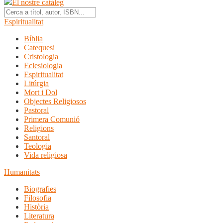
El nostre catàleg
Espiritualitat
Bíblia
Catequesi
Cristologia
Eclesiologia
Espiritualitat
Litúrgia
Mort i Dol
Objectes Religiosos
Pastoral
Primera Comunió
Religions
Santoral
Teologia
Vida religiosa
Humanitats
Biografies
Filosofia
Història
Literatura