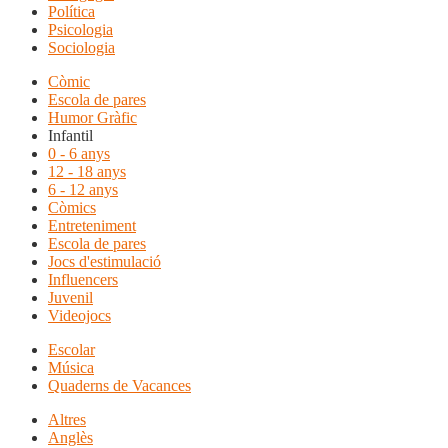
Política
Psicologia
Sociologia
Còmic
Escola de pares
Humor Gràfic
Infantil
0 - 6 anys
12 - 18 anys
6 - 12 anys
Còmics
Entreteniment
Escola de pares
Jocs d'estimulació
Influencers
Juvenil
Videojocs
Escolar
Música
Quaderns de Vacances
Altres
Anglès