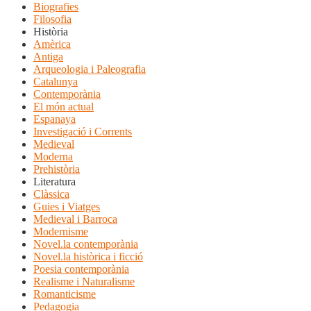
Biografies
Filosofia
Història
Amèrica
Antiga
Arqueologia i Paleografia
Catalunya
Contemporània
El món actual
Espanaya
Investigació i Corrents
Medieval
Moderna
Prehistòria
Literatura
Clàssica
Guies i Viatges
Medieval i Barroca
Modernisme
Novel.la contemporània
Novel.la històrica i ficció
Poesia contemporània
Realisme i Naturalisme
Romanticisme
Pedagogia