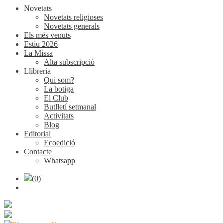
Novetats
Novetats religioses
Novetats generals
Els més venuts
Estiu 2026
La Missa
Alta subscripció
Llibreria
Qui som?
La botiga
El Club
Butlletí setmanal
Activitats
Blog
Editorial
Ecoedició
Contacte
Whatsapp
(0)