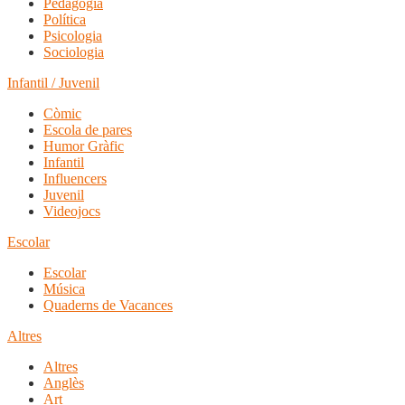
Pedagogia
Política
Psicologia
Sociologia
Infantil / Juvenil
Còmic
Escola de pares
Humor Gràfic
Infantil
Influencers
Juvenil
Videojocs
Escolar
Escolar
Música
Quaderns de Vacances
Altres
Altres
Anglès
Art