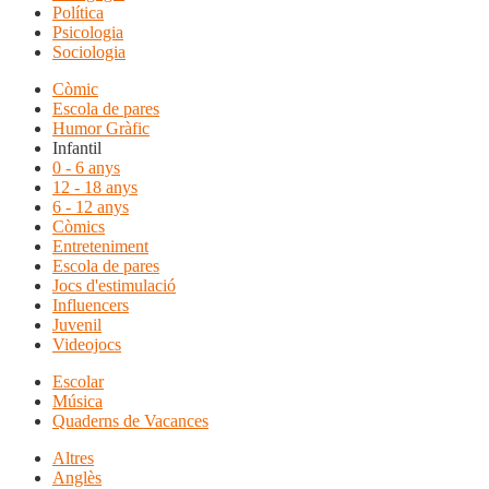
Política
Psicologia
Sociologia
Còmic
Escola de pares
Humor Gràfic
Infantil
0 - 6 anys
12 - 18 anys
6 - 12 anys
Còmics
Entreteniment
Escola de pares
Jocs d'estimulació
Influencers
Juvenil
Videojocs
Escolar
Música
Quaderns de Vacances
Altres
Anglès