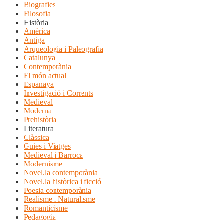
Biografies
Filosofia
Història
Amèrica
Antiga
Arqueologia i Paleografia
Catalunya
Contemporània
El món actual
Espanaya
Investigació i Corrents
Medieval
Moderna
Prehistòria
Literatura
Clàssica
Guies i Viatges
Medieval i Barroca
Modernisme
Novel.la contemporània
Novel.la històrica i ficció
Poesia contemporània
Realisme i Naturalisme
Romanticisme
Pedagogia