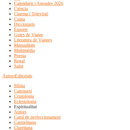
Calendaris i Agendes 2026
Ciència
Cinema i Televisió
Cuina
Diccionaris
Esports
Guies de Viatge
Literatura de Viatges
Manualitats
Multimèdia
Poesia
Regal
Salut
Autors
Editorials
Bíblia
Catequesi
Cristologia
Eclesiologia
Espiritualitat
Autors
Camí de perfeccionament
Carmelitana
Claretiana