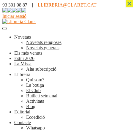
×
93 301 08 87 |
LLIBRERIA@CLARET.CAT
Iniciar sessió
Novetats
Novetats religioses
Novetats generals
Els més venuts
Estiu 2026
La Missa
Alta subscripció
Llibreria
Qui som?
La botiga
El Club
Butlletí setmanal
Activitats
Blog
Editorial
Ecoedició
Contacte
Whatsapp