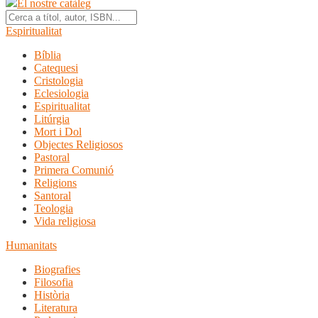
El nostre catàleg
Espiritualitat
Bíblia
Catequesi
Cristologia
Eclesiologia
Espiritualitat
Litúrgia
Mort i Dol
Objectes Religiosos
Pastoral
Primera Comunió
Religions
Santoral
Teologia
Vida religiosa
Humanitats
Biografies
Filosofia
Història
Literatura