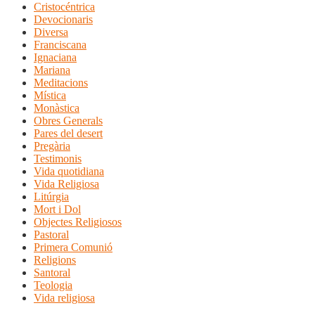
Cristocéntrica
Devocionaris
Diversa
Franciscana
Ignaciana
Mariana
Meditacions
Mística
Monàstica
Obres Generals
Pares del desert
Pregària
Testimonis
Vida quotidiana
Vida Religiosa
Litúrgia
Mort i Dol
Objectes Religiosos
Pastoral
Primera Comunió
Religions
Santoral
Teologia
Vida religiosa