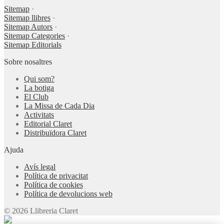
Sitemap
·
Sitemap llibres
·
Sitemap Autors
·
Sitemap Categories
·
Sitemap Editorials
Sobre nosaltres
Qui som?
La botiga
El Club
La Missa de Cada Dia
Activitats
Editorial Claret
Distribuïdora Claret
Ajuda
Avís legal
Política de privacitat
Política de cookies
Política de devolucions web
© 2026 Llibreria Claret