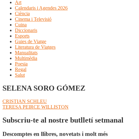
Art
Calendaris i Agendes 2026
Ciència
Cinema i Televisió
Cuina
Diccionaris
Esports
Guies de Viatge
Literatura de Viatges
Manualitats
Multimèdia
Poesia
Regal
Salut
SELENA SORO GÓMEZ
Navegació
Entrada
CRISTIAN SCHLEU
anterior:
Pròxima
TERESA PEIRCE WILLISTON
d'entrades
entrada:
Subscriu-te al nostre butlletí setmanal
Descomptes en llibres, novetats i molt més