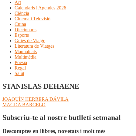
Art
Calendaris i Agendes 2026
Ciència
Cinema i Televisió
Cuina
Diccionaris
Esports
Guies de Viatge
Literatura de Viatges
Manualitats
Multimèdia
Poesia
Regal
Salut
STANISLAS DEHAENE
Navegació
Entrada
JOAQUÍN HERRERA DÁVILA
anterior:
Pròxima
MAGDA BARCELO
d'entrades
entrada:
Subscriu-te al nostre butlletí setmanal
Descomptes en llibres, novetats i molt més