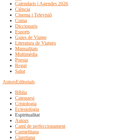
Calendaris i Agendes 2026
Ciència
Cinema i Televisió
Cuina
Diccionaris
Esports
Guies de Viatge
Literatura de Viatges
Manualitats
Multimèdia
Poesia
Regal
Salut
Autors
Editorials
Bíblia
Catequesi
Cristologia
Eclesiologia
Espiritualitat
Autors
Camí de perfeccionament
Carmelitana
Claretiana