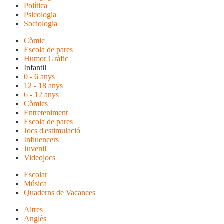
Política
Psicologia
Sociologia
Còmic
Escola de pares
Humor Gràfic
Infantil
0 - 6 anys
12 - 18 anys
6 - 12 anys
Còmics
Entreteniment
Escola de pares
Jocs d'estimulació
Influencers
Juvenil
Videojocs
Escolar
Música
Quaderns de Vacances
Altres
Anglès