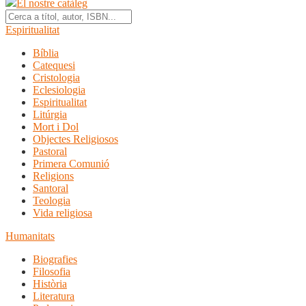
El nostre catàleg
Espiritualitat
Bíblia
Catequesi
Cristologia
Eclesiologia
Espiritualitat
Litúrgia
Mort i Dol
Objectes Religiosos
Pastoral
Primera Comunió
Religions
Santoral
Teologia
Vida religiosa
Humanitats
Biografies
Filosofia
Història
Literatura