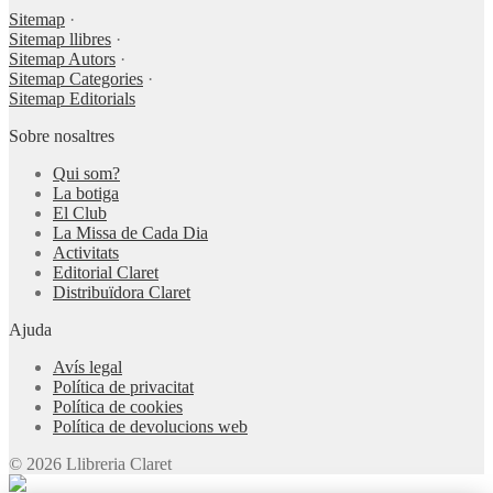
Sitemap
·
Sitemap llibres
·
Sitemap Autors
·
Sitemap Categories
·
Sitemap Editorials
Sobre nosaltres
Qui som?
La botiga
El Club
La Missa de Cada Dia
Activitats
Editorial Claret
Distribuïdora Claret
Ajuda
Avís legal
Política de privacitat
Política de cookies
Política de devolucions web
© 2026 Llibreria Claret