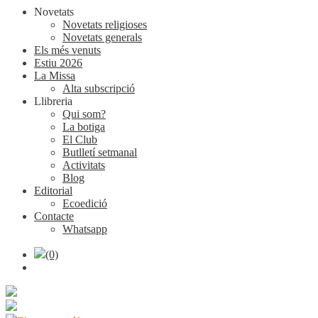
Novetats
Novetats religioses
Novetats generals
Els més venuts
Estiu 2026
La Missa
Alta subscripció
Llibreria
Qui som?
La botiga
El Club
Butlletí setmanal
Activitats
Blog
Editorial
Ecoedició
Contacte
Whatsapp
(0)