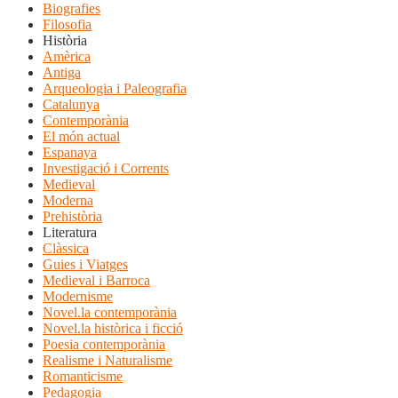
Biografies
Filosofia
Història
Amèrica
Antiga
Arqueologia i Paleografia
Catalunya
Contemporània
El món actual
Espanaya
Investigació i Corrents
Medieval
Moderna
Prehistòria
Literatura
Clàssica
Guies i Viatges
Medieval i Barroca
Modernisme
Novel.la contemporània
Novel.la històrica i ficció
Poesia contemporània
Realisme i Naturalisme
Romanticisme
Pedagogia