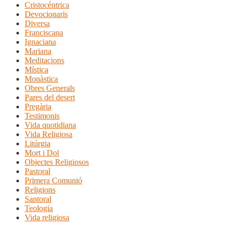
Cristocéntrica
Devocionaris
Diversa
Franciscana
Ignaciana
Mariana
Meditacions
Mística
Monàstica
Obres Generals
Pares del desert
Pregària
Testimonis
Vida quotidiana
Vida Religiosa
Litúrgia
Mort i Dol
Objectes Religiosos
Pastoral
Primera Comunió
Religions
Santoral
Teologia
Vida religiosa