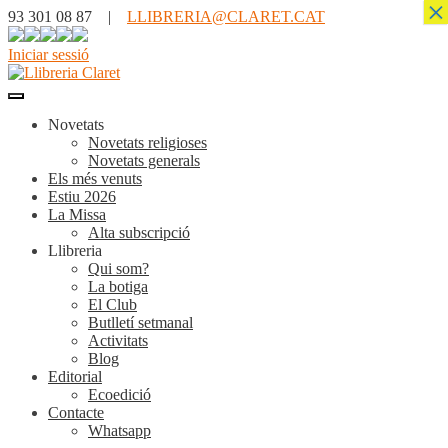
×
93 301 08 87 |
LLIBRERIA@CLARET.CAT
Iniciar sessió
Novetats
Novetats religioses
Novetats generals
Els més venuts
Estiu 2026
La Missa
Alta subscripció
Llibreria
Qui som?
La botiga
El Club
Butlletí setmanal
Activitats
Blog
Editorial
Ecoedició
Contacte
Whatsapp