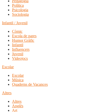
Pedagogia
Política
Psicologia
Sociologia
Infantil / Juvenil
Còmic
Escola de pares
Humor Gràfic
Infantil
Influencers
Juvenil
Videojocs
Escolar
Escolar
Música
Quaderns de Vacances
Altres
Altres
Anglès
Art