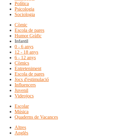
Política
Psicologia
Sociologia
Còmic
Escola de pares
Humor Gràfic
Infantil
0 - 6 anys
12 - 18 anys
6 - 12 anys
Còmics
Entreteniment
Escola de pares
Jocs d'estimulació
Influencers
Juvenil
Videojocs
Escolar
Música
Quaderns de Vacances
Altres
Anglès