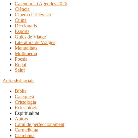
Calendaris i Agendes 2026
Ciència
Cinema i Televisió
Cuina
Diccionaris
Esports
Guies de Viatge
Literatura de Viatges
Manualitats
Multimèdia
Poesia
Regal
Salut
Autors
Editorials
Bíblia
Catequesi
Cristologia
Eclesiologia
Espiritualitat
Autors
Camí de perfeccionament
Carmelitana
Claretiana