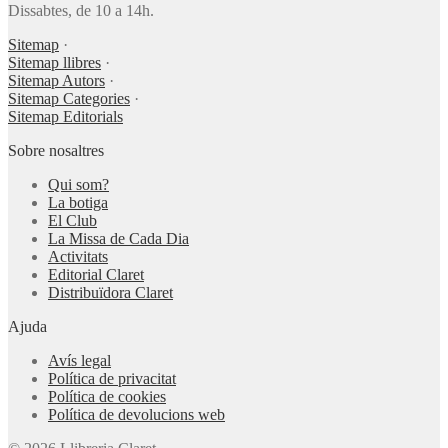
Dissabtes, de 10 a 14h.
Sitemap
·
Sitemap llibres
·
Sitemap Autors
·
Sitemap Categories
·
Sitemap Editorials
Sobre nosaltres
Qui som?
La botiga
El Club
La Missa de Cada Dia
Activitats
Editorial Claret
Distribuïdora Claret
Ajuda
Avís legal
Política de privacitat
Política de cookies
Política de devolucions web