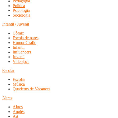
Pedagogia
Política
Psicologia
Sociologia
Infantil / Juvenil
Còmic
Escola de pares
Humor Gràfic
Infantil
Influencers
Juvenil
Videojocs
Escolar
Escolar
Música
Quaderns de Vacances
Altres
Altres
Anglès
Art