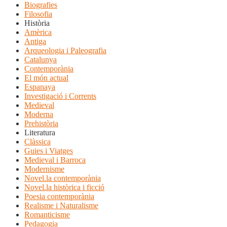
Biografies
Filosofia
Història
Amèrica
Antiga
Arqueologia i Paleografia
Catalunya
Contemporània
El món actual
Espanaya
Investigació i Corrents
Medieval
Moderna
Prehistòria
Literatura
Clàssica
Guies i Viatges
Medieval i Barroca
Modernisme
Novel.la contemporània
Novel.la històrica i ficció
Poesia contemporània
Realisme i Naturalisme
Romanticisme
Pedagogia