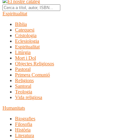
El nostre catàleg
Espiritualitat
Bíblia
Catequesi
Cristologia
Eclesiologia
Espiritualitat
Litúrgia
Mort i Dol
Objectes Religiosos
Pastoral
Primera Comunió
Religions
Santoral
Teologia
Vida religiosa
Humanitats
Biografies
Filosofia
Història
Literatura