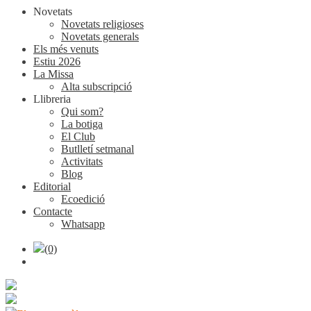
Novetats
Novetats religioses
Novetats generals
Els més venuts
Estiu 2026
La Missa
Alta subscripció
Llibreria
Qui som?
La botiga
El Club
Butlletí setmanal
Activitats
Blog
Editorial
Ecoedició
Contacte
Whatsapp
(0)