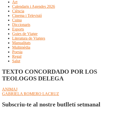
Art
Calendaris i Agendes 2026
Ciència
Cinema i Televisió
Cuina
Diccionaris
Esports
Guies de Viatge
Literatura de Viatges
Manualitats
Multimèdia
Poesia
Regal
Salut
TEXTO CONCORDADO POR LOS
TEOLOGOS DELEGA
Navegació
Entrada
ANIMAJ
anterior:
Pròxima
GABRIELA ROMERO LACRUZ
d'entrades
entrada:
Subscriu-te al nostre butlletí setmanal