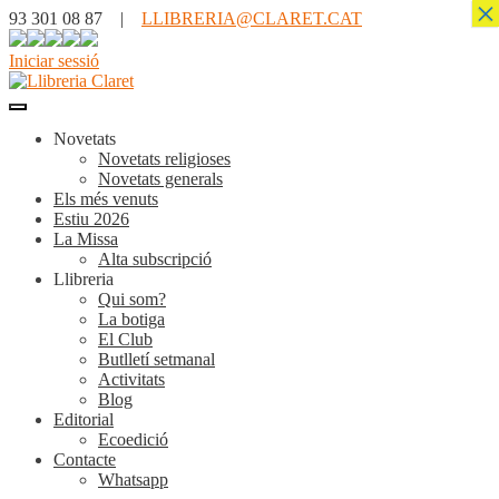
×
93 301 08 87 |
LLIBRERIA@CLARET.CAT
Iniciar sessió
Novetats
Novetats religioses
Novetats generals
Els més venuts
Estiu 2026
La Missa
Alta subscripció
Llibreria
Qui som?
La botiga
El Club
Butlletí setmanal
Activitats
Blog
Editorial
Ecoedició
Contacte
Whatsapp