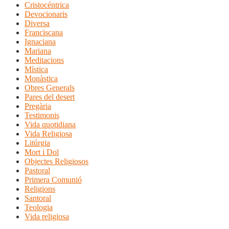
Cristocéntrica
Devocionaris
Diversa
Franciscana
Ignaciana
Mariana
Meditacions
Mística
Monàstica
Obres Generals
Pares del desert
Pregària
Testimonis
Vida quotidiana
Vida Religiosa
Litúrgia
Mort i Dol
Objectes Religiosos
Pastoral
Primera Comunió
Religions
Santoral
Teologia
Vida religiosa