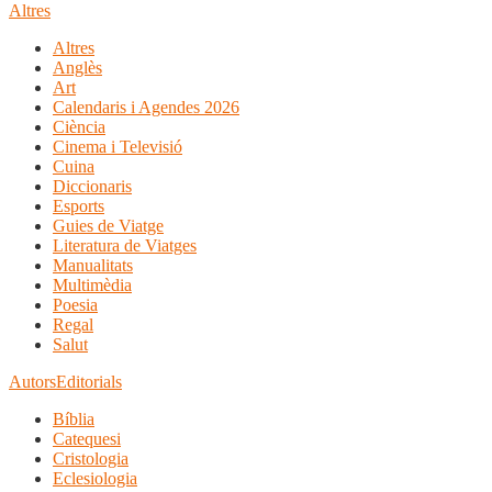
Altres
Altres
Anglès
Art
Calendaris i Agendes 2026
Ciència
Cinema i Televisió
Cuina
Diccionaris
Esports
Guies de Viatge
Literatura de Viatges
Manualitats
Multimèdia
Poesia
Regal
Salut
Autors
Editorials
Bíblia
Catequesi
Cristologia
Eclesiologia