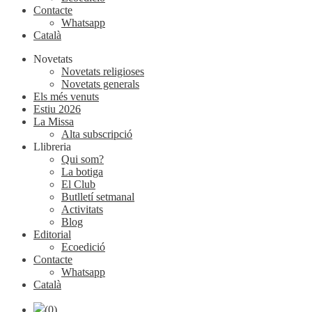
Contacte
Whatsapp
Català
Novetats
Novetats religioses
Novetats generals
Els més venuts
Estiu 2026
La Missa
Alta subscripció
Llibreria
Qui som?
La botiga
El Club
Butlletí setmanal
Activitats
Blog
Editorial
Ecoedició
Contacte
Whatsapp
Català
(0)