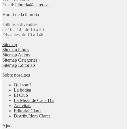
Email:
llibreria@claret.cat
Horari de la llibreria
Dilluns a divendres,
de 10 a 14 i de 16 a 20.
Dissabtes, de 10 a 14h.
Sitemap
·
Sitemap llibres
·
Sitemap Autors
·
Sitemap Categories
·
Sitemap Editorials
Sobre nosaltres
Qui som?
La botiga
El Club
La Missa de Cada Dia
Activitats
Editorial Claret
Distribuïdora Claret
Ajuda