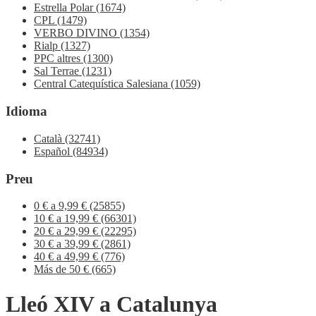
Estrella Polar
(1674)
CPL
(1479)
VERBO DIVINO
(1354)
Rialp
(1327)
PPC altres
(1300)
Sal Terrae
(1231)
Central Catequística Salesiana
(1059)
Idioma
Català
(32741)
Español
(84934)
Preu
0 € a 9,99 €
(25855)
10 € a 19,99 €
(66301)
20 € a 29,99 €
(22295)
30 € a 39,99 €
(2861)
40 € a 49,99 €
(776)
Más de 50 €
(665)
Lleó XIV a Catalunya