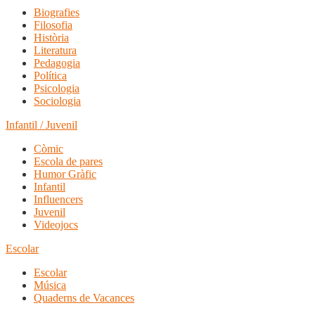
Biografies
Filosofia
Història
Literatura
Pedagogia
Política
Psicologia
Sociologia
Infantil / Juvenil
Còmic
Escola de pares
Humor Gràfic
Infantil
Influencers
Juvenil
Videojocs
Escolar
Escolar
Música
Quaderns de Vacances