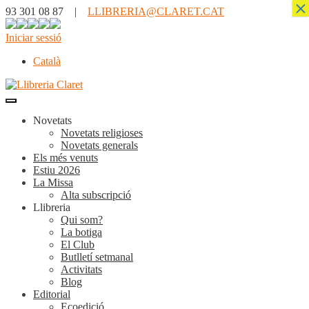
×
93 301 08 87 |
LLIBRERIA@CLARET.CAT
Iniciar sessió
Català
Novetats
Novetats religioses
Novetats generals
Els més venuts
Estiu 2026
La Missa
Alta subscripció
Llibreria
Qui som?
La botiga
El Club
Butlletí setmanal
Activitats
Blog
Editorial
Ecoedició