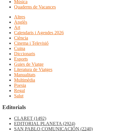
Música
Quaderns de Vacances
Altres
Anglès
Art
Calendaris i Agendes 2026
Ciència
Cinema i Televisió
Cuina
Diccionaris
Esports
Guies de Viatge
Literatura de Viatges
Manualitats
Multimèdia
Poesia
Regal
Salut
Editorials
CLARET
(1492)
EDITORIAL PLANETA
(2924)
SAN PABLO COMUNICACIÓN
(2240)