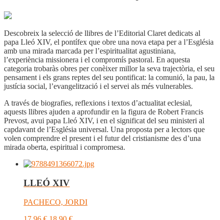
Descobreix la selecció de llibres de l’Editorial Claret dedicats al
papa Lleó XIV, el pontífex que obre una nova etapa per a l’Església
amb una mirada marcada per l’espiritualitat agustiniana,
l’experiència missionera i el compromís pastoral. En aquesta
categoria trobaràs obres per conèixer millor la seva trajectòria, el seu
pensament i els grans reptes del seu pontificat: la comunió, la pau, la
justícia social, l’evangelització i el servei als més vulnerables.
A través de biografies, reflexions i textos d’actualitat eclesial,
aquests llibres ajuden a aprofundir en la figura de Robert Francis
Prevost, avui papa Lleó XIV, i en el significat del seu ministeri al
capdavant de l’Església universal. Una proposta per a lectors que
volen comprendre el present i el futur del cristianisme des d’una
mirada oberta, espiritual i compromesa.
LLEÓ XIV
PACHECO, JORDI
17,96
€
18,90
€