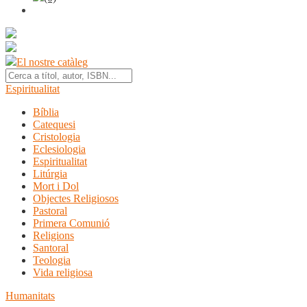
El nostre catàleg
Espiritualitat
Bíblia
Catequesi
Cristologia
Eclesiologia
Espiritualitat
Litúrgia
Mort i Dol
Objectes Religiosos
Pastoral
Primera Comunió
Religions
Santoral
Teologia
Vida religiosa
Humanitats