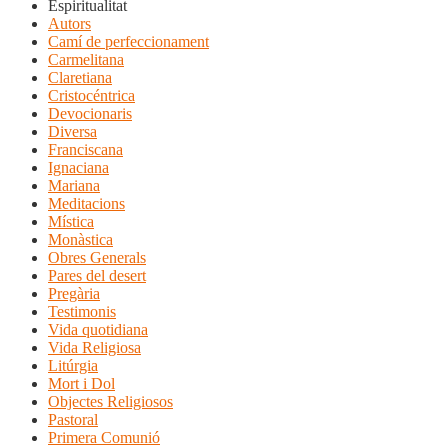
Espiritualitat
Autors
Camí de perfeccionament
Carmelitana
Claretiana
Cristocéntrica
Devocionaris
Diversa
Franciscana
Ignaciana
Mariana
Meditacions
Mística
Monàstica
Obres Generals
Pares del desert
Pregària
Testimonis
Vida quotidiana
Vida Religiosa
Litúrgia
Mort i Dol
Objectes Religiosos
Pastoral
Primera Comunió