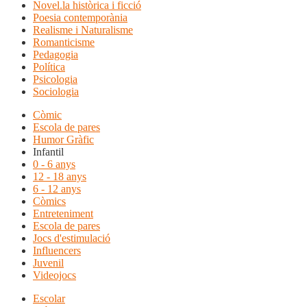
Novel.la històrica i ficció
Poesia contemporània
Realisme i Naturalisme
Romanticisme
Pedagogia
Política
Psicologia
Sociologia
Còmic
Escola de pares
Humor Gràfic
Infantil
0 - 6 anys
12 - 18 anys
6 - 12 anys
Còmics
Entreteniment
Escola de pares
Jocs d'estimulació
Influencers
Juvenil
Videojocs
Escolar