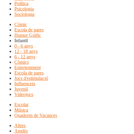
Política
Psicologia
Sociologia
Còmic
Escola de pares
Humor Gràfic
Infantil
0 - 6 anys
12 - 18 anys
6 - 12 anys
Còmics
Entreteniment
Escola de pares
Jocs d'estimulació
Influencers
Juvenil
Videojocs
Escolar
Música
Quaderns de Vacances
Altres
Anglès