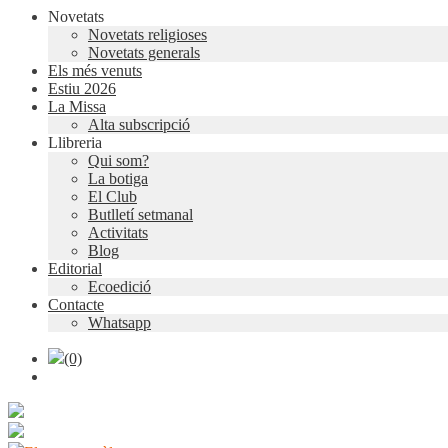
Novetats
Novetats religioses
Novetats generals
Els més venuts
Estiu 2026
La Missa
Alta subscripció
Llibreria
Qui som?
La botiga
El Club
Butlletí setmanal
Activitats
Blog
Editorial
Ecoedició
Contacte
Whatsapp
(0)