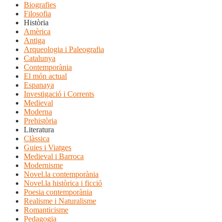
Biografies
Filosofia
Història
Amèrica
Antiga
Arqueologia i Paleografia
Catalunya
Contemporània
El món actual
Espanaya
Investigació i Corrents
Medieval
Moderna
Prehistòria
Literatura
Clàssica
Guies i Viatges
Medieval i Barroca
Modernisme
Novel.la contemporània
Novel.la històrica i ficció
Poesia contemporània
Realisme i Naturalisme
Romanticisme
Pedagogia