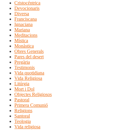
Cristocéntrica
Devocionaris
Diversa
Franciscana
Ignaciana
Mariana
Meditacions
Mística
Monàstica
Obres Generals
Pares del desert
Pregària
Testimonis
Vida quotidiana
Vida Religiosa
Litúrgia
Mort i Dol
Objectes Religiosos
Pastoral
Primera Comunió
Religions
Santoral
Teologia
Vida religiosa