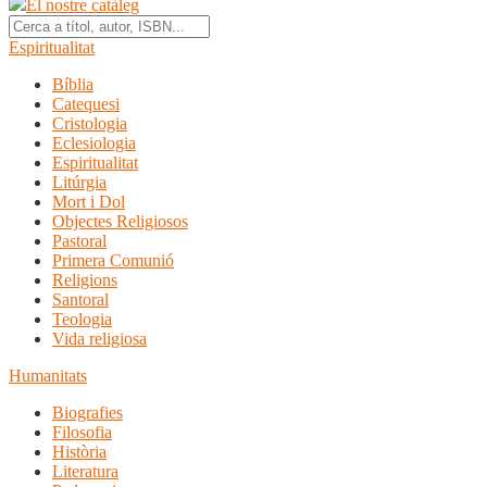
El nostre catàleg
Espiritualitat
Bíblia
Catequesi
Cristologia
Eclesiologia
Espiritualitat
Litúrgia
Mort i Dol
Objectes Religiosos
Pastoral
Primera Comunió
Religions
Santoral
Teologia
Vida religiosa
Humanitats
Biografies
Filosofia
Història
Literatura