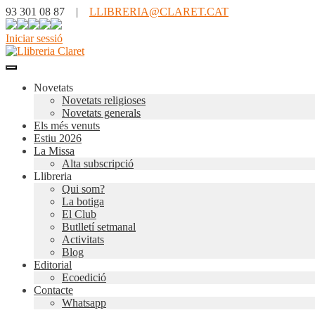
93 301 08 87 |
LLIBRERIA@CLARET.CAT
Iniciar sessió
Novetats
Novetats religioses
Novetats generals
Els més venuts
Estiu 2026
La Missa
Alta subscripció
Llibreria
Qui som?
La botiga
El Club
Butlletí setmanal
Activitats
Blog
Editorial
Ecoedició
Contacte
Whatsapp