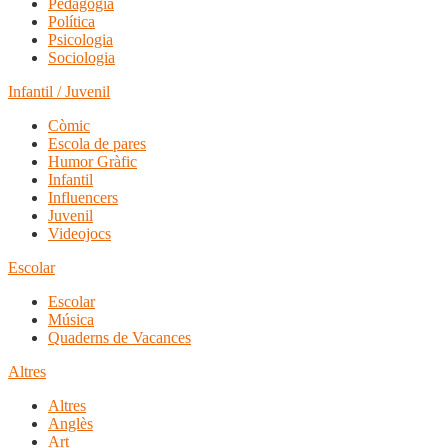
Pedagogia
Política
Psicologia
Sociologia
Infantil / Juvenil
Còmic
Escola de pares
Humor Gràfic
Infantil
Influencers
Juvenil
Videojocs
Escolar
Escolar
Música
Quaderns de Vacances
Altres
Altres
Anglès
Art