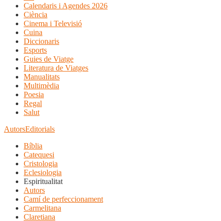
Calendaris i Agendes 2026
Ciència
Cinema i Televisió
Cuina
Diccionaris
Esports
Guies de Viatge
Literatura de Viatges
Manualitats
Multimèdia
Poesia
Regal
Salut
Autors
Editorials
Bíblia
Catequesi
Cristologia
Eclesiologia
Espiritualitat
Autors
Camí de perfeccionament
Carmelitana
Claretiana