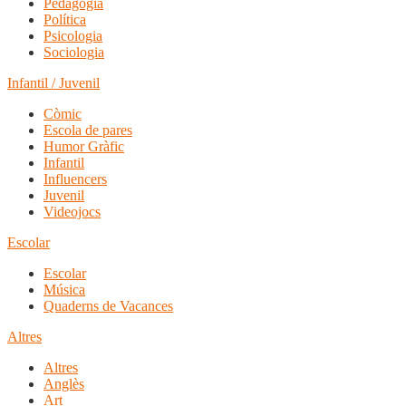
Pedagogia
Política
Psicologia
Sociologia
Infantil / Juvenil
Còmic
Escola de pares
Humor Gràfic
Infantil
Influencers
Juvenil
Videojocs
Escolar
Escolar
Música
Quaderns de Vacances
Altres
Altres
Anglès
Art