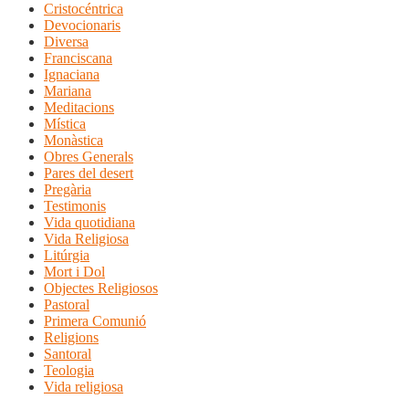
Cristocéntrica
Devocionaris
Diversa
Franciscana
Ignaciana
Mariana
Meditacions
Mística
Monàstica
Obres Generals
Pares del desert
Pregària
Testimonis
Vida quotidiana
Vida Religiosa
Litúrgia
Mort i Dol
Objectes Religiosos
Pastoral
Primera Comunió
Religions
Santoral
Teologia
Vida religiosa