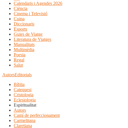
Calendaris i Agendes 2026
Ciència
Cinema i Televisió
Cuina
Diccionaris
Esports
Guies de Viatge
Literatura de Viatges
Manualitats
Multimèdia
Poesia
Regal
Salut
Autors
Editorials
Bíblia
Catequesi
Cristologia
Eclesiologia
Espiritualitat
Autors
Camí de perfeccionament
Carmelitana
Claretiana