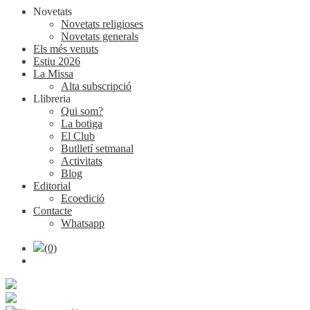
Novetats
Novetats religioses
Novetats generals
Els més venuts
Estiu 2026
La Missa
Alta subscripció
Llibreria
Qui som?
La botiga
El Club
Butlletí setmanal
Activitats
Blog
Editorial
Ecoedició
Contacte
Whatsapp
(0)