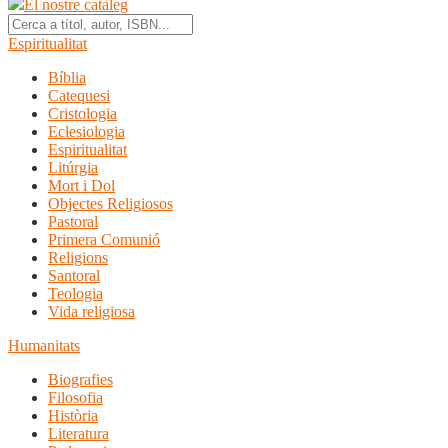
El nostre catàleg
Espiritualitat
Bíblia
Catequesi
Cristologia
Eclesiologia
Espiritualitat
Litúrgia
Mort i Dol
Objectes Religiosos
Pastoral
Primera Comunió
Religions
Santoral
Teologia
Vida religiosa
Humanitats
Biografies
Filosofia
Història
Literatura