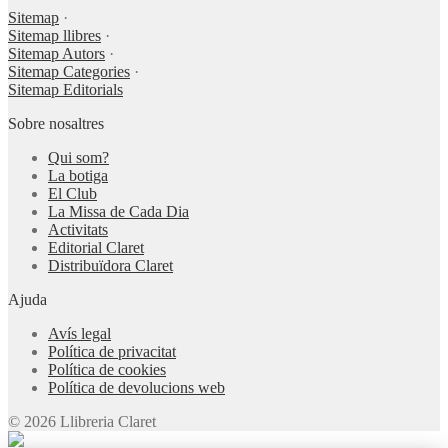
Sitemap
·
Sitemap llibres
·
Sitemap Autors
·
Sitemap Categories
·
Sitemap Editorials
Sobre nosaltres
Qui som?
La botiga
El Club
La Missa de Cada Dia
Activitats
Editorial Claret
Distribuïdora Claret
Ajuda
Avís legal
Política de privacitat
Política de cookies
Política de devolucions web
© 2026 Llibreria Claret