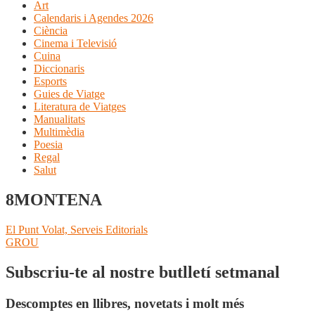
Art
Calendaris i Agendes 2026
Ciència
Cinema i Televisió
Cuina
Diccionaris
Esports
Guies de Viatge
Literatura de Viatges
Manualitats
Multimèdia
Poesia
Regal
Salut
8MONTENA
Navegació
Entrada
El Punt Volat, Serveis Editorials
anterior:
Pròxima
GROU
d'entrades
entrada:
Subscriu-te al nostre butlletí setmanal
Descomptes en llibres, novetats i molt més