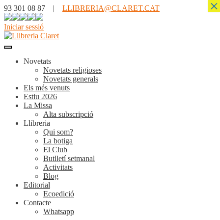
×
93 301 08 87 |
LLIBRERIA@CLARET.CAT
Iniciar sessió
Novetats
Novetats religioses
Novetats generals
Els més venuts
Estiu 2026
La Missa
Alta subscripció
Llibreria
Qui som?
La botiga
El Club
Butlletí setmanal
Activitats
Blog
Editorial
Ecoedició
Contacte
Whatsapp