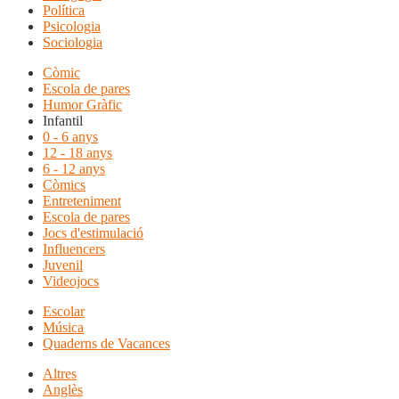
Política
Psicologia
Sociologia
Còmic
Escola de pares
Humor Gràfic
Infantil
0 - 6 anys
12 - 18 anys
6 - 12 anys
Còmics
Entreteniment
Escola de pares
Jocs d'estimulació
Influencers
Juvenil
Videojocs
Escolar
Música
Quaderns de Vacances
Altres
Anglès