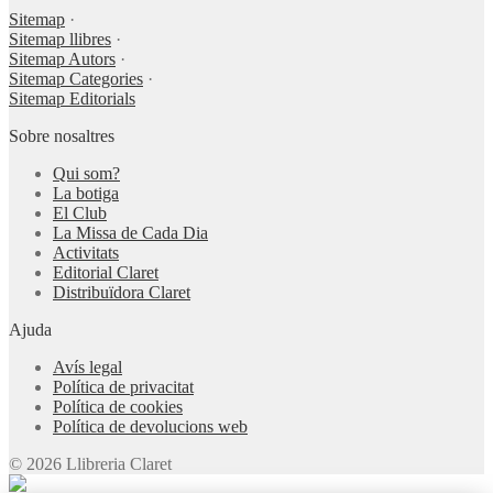
Sitemap
·
Sitemap llibres
·
Sitemap Autors
·
Sitemap Categories
·
Sitemap Editorials
Sobre nosaltres
Qui som?
La botiga
El Club
La Missa de Cada Dia
Activitats
Editorial Claret
Distribuïdora Claret
Ajuda
Avís legal
Política de privacitat
Política de cookies
Política de devolucions web
© 2026 Llibreria Claret