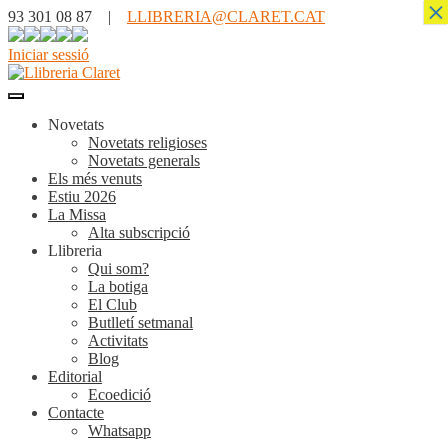
×
93 301 08 87 |
LLIBRERIA@CLARET.CAT
Iniciar sessió
Novetats
Novetats religioses
Novetats generals
Els més venuts
Estiu 2026
La Missa
Alta subscripció
Llibreria
Qui som?
La botiga
El Club
Butlletí setmanal
Activitats
Blog
Editorial
Ecoedició
Contacte
Whatsapp