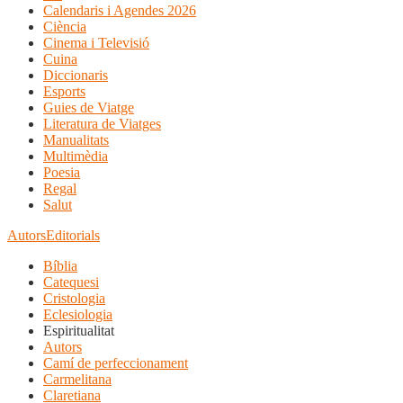
Calendaris i Agendes 2026
Ciència
Cinema i Televisió
Cuina
Diccionaris
Esports
Guies de Viatge
Literatura de Viatges
Manualitats
Multimèdia
Poesia
Regal
Salut
Autors
Editorials
Bíblia
Catequesi
Cristologia
Eclesiologia
Espiritualitat
Autors
Camí de perfeccionament
Carmelitana
Claretiana