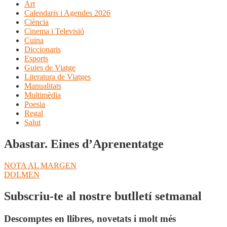
Art
Calendaris i Agendes 2026
Ciència
Cinema i Televisió
Cuina
Diccionaris
Esports
Guies de Viatge
Literatura de Viatges
Manualitats
Multimèdia
Poesia
Regal
Salut
Abastar. Eines d’Aprenentatge
Navegació
Entrada
NOTA AL MARGEN
anterior:
Pròxima
DOLMEN
d'entrades
entrada:
Subscriu-te al nostre butlletí setmanal
Descomptes en llibres, novetats i molt més