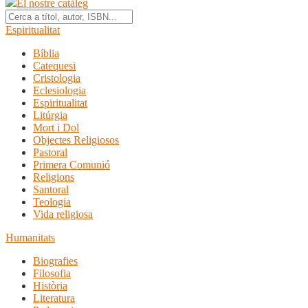
El nostre catàleg
Espiritualitat
Bíblia
Catequesi
Cristologia
Eclesiologia
Espiritualitat
Litúrgia
Mort i Dol
Objectes Religiosos
Pastoral
Primera Comunió
Religions
Santoral
Teologia
Vida religiosa
Humanitats
Biografies
Filosofia
Història
Literatura