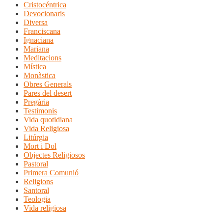
Cristocéntrica
Devocionaris
Diversa
Franciscana
Ignaciana
Mariana
Meditacions
Mística
Monàstica
Obres Generals
Pares del desert
Pregària
Testimonis
Vida quotidiana
Vida Religiosa
Litúrgia
Mort i Dol
Objectes Religiosos
Pastoral
Primera Comunió
Religions
Santoral
Teologia
Vida religiosa