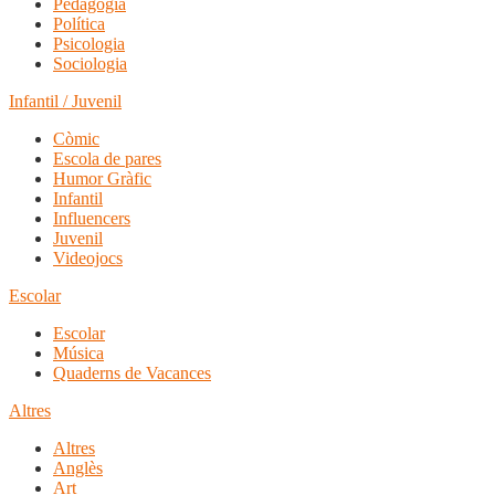
Pedagogia
Política
Psicologia
Sociologia
Infantil / Juvenil
Còmic
Escola de pares
Humor Gràfic
Infantil
Influencers
Juvenil
Videojocs
Escolar
Escolar
Música
Quaderns de Vacances
Altres
Altres
Anglès
Art