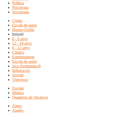
Política
Psicologia
Sociologia
Còmic
Escola de pares
Humor Gràfic
Infantil
0 - 6 anys
12 - 18 anys
6 - 12 anys
Còmics
Entreteniment
Escola de pares
Jocs d'estimulació
Influencers
Juvenil
Videojocs
Escolar
Música
Quaderns de Vacances
Altres
Anglès