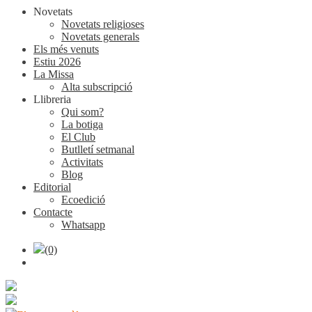
Novetats
Novetats religioses
Novetats generals
Els més venuts
Estiu 2026
La Missa
Alta subscripció
Llibreria
Qui som?
La botiga
El Club
Butlletí setmanal
Activitats
Blog
Editorial
Ecoedició
Contacte
Whatsapp
(0)