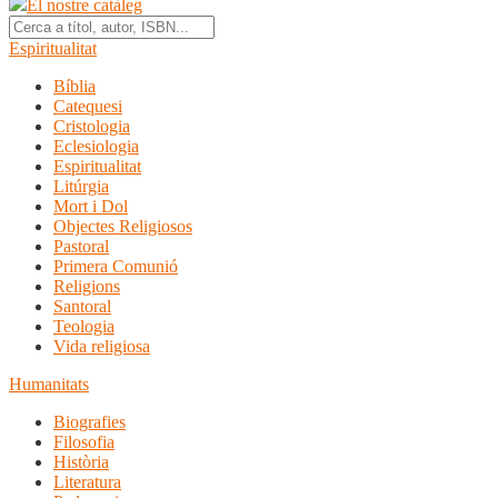
El nostre catàleg
Espiritualitat
Bíblia
Catequesi
Cristologia
Eclesiologia
Espiritualitat
Litúrgia
Mort i Dol
Objectes Religiosos
Pastoral
Primera Comunió
Religions
Santoral
Teologia
Vida religiosa
Humanitats
Biografies
Filosofia
Història
Literatura