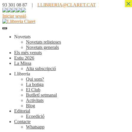
×
93 301 08 87 |
LLIBRERIA@CLARET.CAT
Iniciar sessió
Novetats
Novetats religioses
Novetats generals
Els més venuts
Estiu 2026
La Missa
Alta subscripció
Llibreria
Qui som?
La botiga
El Club
Butlletí setmanal
Activitats
Blog
Editorial
Ecoedició
Contacte
Whatsapp