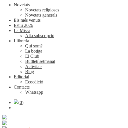
Novetats
Novetats religioses
Novetats generals
Els més venuts
Estiu 2026
La Missa
Alta subscripció
Llibreria
Qui som?
La botiga
El Club
Butlletí setmanal
Activitats
Blog
Editorial
Ecoedició
Contacte
Whatsapp
(0)