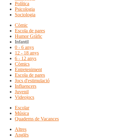
Política
Psicologia
Sociologia
Còmic
Escola de pares
Humor Gràfic
Infantil
0 - 6 anys
12 - 18 anys
6 - 12 anys
Còmics
Entreteniment
Escola de pares
Jocs d'estimulació
Influencers
Juvenil
Videojocs
Escolar
Música
Quaderns de Vacances
Altres
Anglès