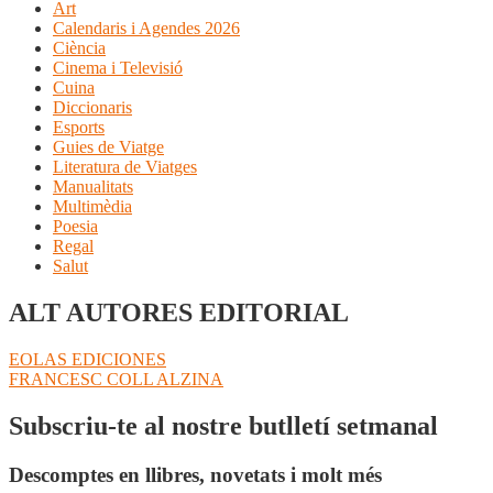
Art
Calendaris i Agendes 2026
Ciència
Cinema i Televisió
Cuina
Diccionaris
Esports
Guies de Viatge
Literatura de Viatges
Manualitats
Multimèdia
Poesia
Regal
Salut
ALT AUTORES EDITORIAL
Navegació
Entrada
EOLAS EDICIONES
anterior:
Pròxima
FRANCESC COLL ALZINA
d'entrades
entrada:
Subscriu-te al nostre butlletí setmanal
Descomptes en llibres, novetats i molt més