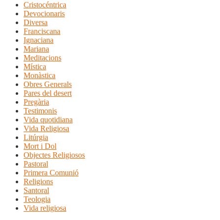
Cristocéntrica
Devocionaris
Diversa
Franciscana
Ignaciana
Mariana
Meditacions
Mística
Monàstica
Obres Generals
Pares del desert
Pregària
Testimonis
Vida quotidiana
Vida Religiosa
Litúrgia
Mort i Dol
Objectes Religiosos
Pastoral
Primera Comunió
Religions
Santoral
Teologia
Vida religiosa