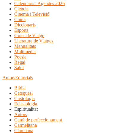
Calendaris i Agendes 2026
Ciència
Cinema i Televisió
Cuina
Diccionaris
Esports
Guies de Viatge
Literatura de Viatges
Manualitats
Multimèdia
Poesia
Regal
Salut
Autors
Editorials
Bíblia
Catequesi
Cristologia
Eclesiologia
Espiritualitat
Autors
Camí de perfeccionament
Carmelitana
Claretiana