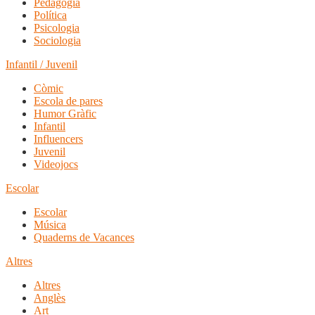
Pedagogia
Política
Psicologia
Sociologia
Infantil / Juvenil
Còmic
Escola de pares
Humor Gràfic
Infantil
Influencers
Juvenil
Videojocs
Escolar
Escolar
Música
Quaderns de Vacances
Altres
Altres
Anglès
Art