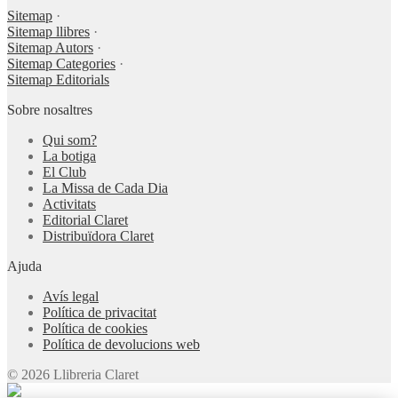
Sitemap
·
Sitemap llibres
·
Sitemap Autors
·
Sitemap Categories
·
Sitemap Editorials
Sobre nosaltres
Qui som?
La botiga
El Club
La Missa de Cada Dia
Activitats
Editorial Claret
Distribuïdora Claret
Ajuda
Avís legal
Política de privacitat
Política de cookies
Política de devolucions web
© 2026 Llibreria Claret