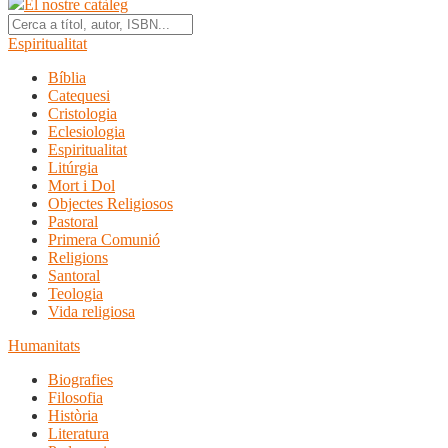
El nostre catàleg
Espiritualitat
Bíblia
Catequesi
Cristologia
Eclesiologia
Espiritualitat
Litúrgia
Mort i Dol
Objectes Religiosos
Pastoral
Primera Comunió
Religions
Santoral
Teologia
Vida religiosa
Humanitats
Biografies
Filosofia
Història
Literatura