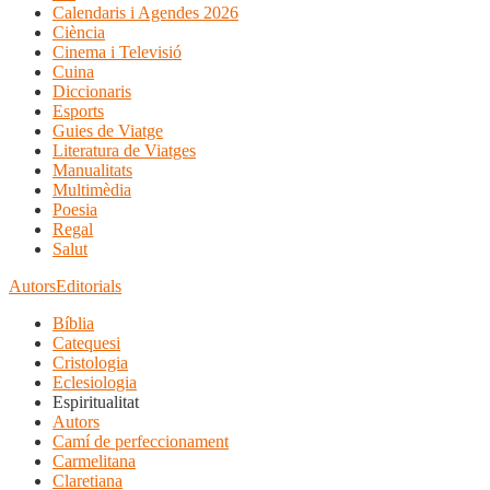
Calendaris i Agendes 2026
Ciència
Cinema i Televisió
Cuina
Diccionaris
Esports
Guies de Viatge
Literatura de Viatges
Manualitats
Multimèdia
Poesia
Regal
Salut
Autors
Editorials
Bíblia
Catequesi
Cristologia
Eclesiologia
Espiritualitat
Autors
Camí de perfeccionament
Carmelitana
Claretiana