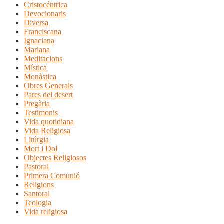
Cristocéntrica
Devocionaris
Diversa
Franciscana
Ignaciana
Mariana
Meditacions
Mística
Monàstica
Obres Generals
Pares del desert
Pregària
Testimonis
Vida quotidiana
Vida Religiosa
Litúrgia
Mort i Dol
Objectes Religiosos
Pastoral
Primera Comunió
Religions
Santoral
Teologia
Vida religiosa