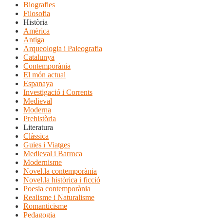
Biografies
Filosofia
Història
Amèrica
Antiga
Arqueologia i Paleografia
Catalunya
Contemporània
El món actual
Espanaya
Investigació i Corrents
Medieval
Moderna
Prehistòria
Literatura
Clàssica
Guies i Viatges
Medieval i Barroca
Modernisme
Novel.la contemporània
Novel.la històrica i ficció
Poesia contemporània
Realisme i Naturalisme
Romanticisme
Pedagogia