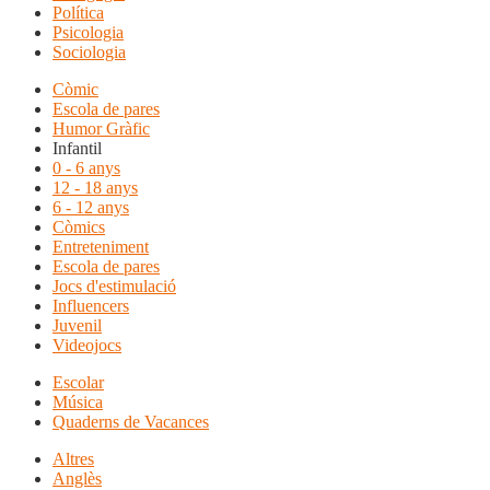
Política
Psicologia
Sociologia
Còmic
Escola de pares
Humor Gràfic
Infantil
0 - 6 anys
12 - 18 anys
6 - 12 anys
Còmics
Entreteniment
Escola de pares
Jocs d'estimulació
Influencers
Juvenil
Videojocs
Escolar
Música
Quaderns de Vacances
Altres
Anglès