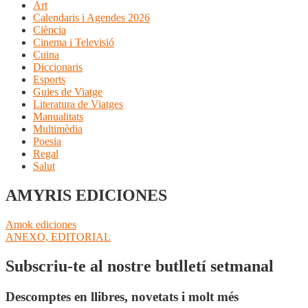
Art
Calendaris i Agendes 2026
Ciència
Cinema i Televisió
Cuina
Diccionaris
Esports
Guies de Viatge
Literatura de Viatges
Manualitats
Multimèdia
Poesia
Regal
Salut
AMYRIS EDICIONES
Navegació
Entrada
Amok ediciones
anterior:
Pròxima
ANEXO, EDITORIAL
d'entrades
entrada:
Subscriu-te al nostre butlletí setmanal
Descomptes en llibres, novetats i molt més