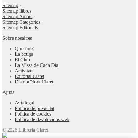
Sitemap
·
Sitemap llibres
·
Sitemap Autors
·
Sitemap Categories
·
Sitemap Editorials
Sobre nosaltres
Qui som?
La botiga
El Club
La Missa de Cada Dia
Activitats
Editorial Claret
Distribuïdora Claret
Ajuda
Avís legal
Política de privacitat
Política de cookies
Política de devolucions web
© 2026 Llibreria Claret