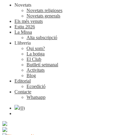
Novetats
Novetats religioses
Novetats generals
Els més venuts
Estiu 2026
La Missa
Alta subscripció
Llibreria
Qui som?
La botiga
El Club
Butlletí setmanal
Activitats
Blog
Editorial
Ecoedició
Contacte
Whatsapp
(0)