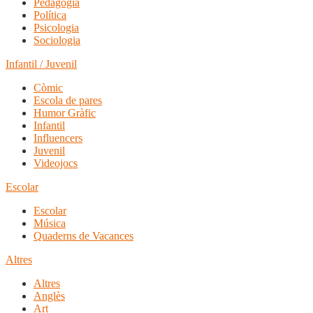
Pedagogia
Política
Psicologia
Sociologia
Infantil / Juvenil
Còmic
Escola de pares
Humor Gràfic
Infantil
Influencers
Juvenil
Videojocs
Escolar
Escolar
Música
Quaderns de Vacances
Altres
Altres
Anglès
Art