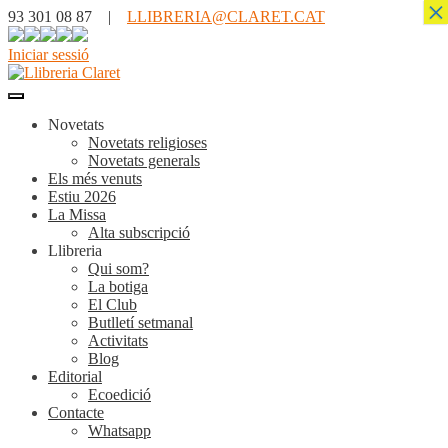
×
93 301 08 87 |
LLIBRERIA@CLARET.CAT
Iniciar sessió
Novetats
Novetats religioses
Novetats generals
Els més venuts
Estiu 2026
La Missa
Alta subscripció
Llibreria
Qui som?
La botiga
El Club
Butlletí setmanal
Activitats
Blog
Editorial
Ecoedició
Contacte
Whatsapp