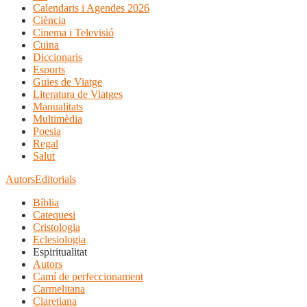
Calendaris i Agendes 2026
Ciència
Cinema i Televisió
Cuina
Diccionaris
Esports
Guies de Viatge
Literatura de Viatges
Manualitats
Multimèdia
Poesia
Regal
Salut
Autors
Editorials
Bíblia
Catequesi
Cristologia
Eclesiologia
Espiritualitat
Autors
Camí de perfeccionament
Carmelitana
Claretiana