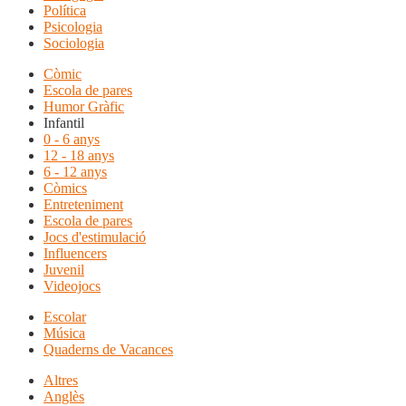
Política
Psicologia
Sociologia
Còmic
Escola de pares
Humor Gràfic
Infantil
0 - 6 anys
12 - 18 anys
6 - 12 anys
Còmics
Entreteniment
Escola de pares
Jocs d'estimulació
Influencers
Juvenil
Videojocs
Escolar
Música
Quaderns de Vacances
Altres
Anglès