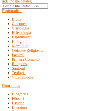
El nostre catàleg
Espiritualitat
Bíblia
Catequesi
Cristologia
Eclesiologia
Espiritualitat
Litúrgia
Mort i Dol
Objectes Religiosos
Pastoral
Primera Comunió
Religions
Santoral
Teologia
Vida religiosa
Humanitats
Biografies
Filosofia
Història
Literatura