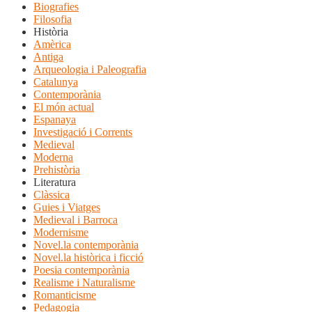
Biografies
Filosofia
Història
Amèrica
Antiga
Arqueologia i Paleografia
Catalunya
Contemporània
El món actual
Espanaya
Investigació i Corrents
Medieval
Moderna
Prehistòria
Literatura
Clàssica
Guies i Viatges
Medieval i Barroca
Modernisme
Novel.la contemporània
Novel.la històrica i ficció
Poesia contemporània
Realisme i Naturalisme
Romanticisme
Pedagogia