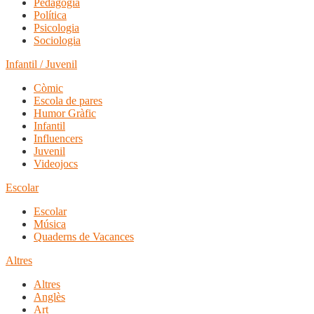
Pedagogia
Política
Psicologia
Sociologia
Infantil / Juvenil
Còmic
Escola de pares
Humor Gràfic
Infantil
Influencers
Juvenil
Videojocs
Escolar
Escolar
Música
Quaderns de Vacances
Altres
Altres
Anglès
Art