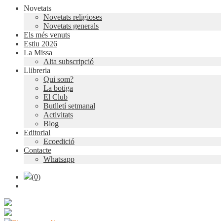
Novetats
Novetats religioses
Novetats generals
Els més venuts
Estiu 2026
La Missa
Alta subscripció
Llibreria
Qui som?
La botiga
El Club
Butlletí setmanal
Activitats
Blog
Editorial
Ecoedició
Contacte
Whatsapp
(0)