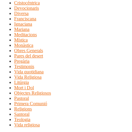
Cristocéntrica
Devocionaris
Diversa
Franciscana
Ignaciana
Mariana
Meditacions
Mística
Monàstica
Obres Generals
Pares del desert
Pregària
Testimonis
Vida quotidiana
Vida Religiosa
Litúrgia
Mort i Dol
Objectes Religiosos
Pastoral
Primera Comunió
Religions
Santoral
Teologia
Vida religiosa