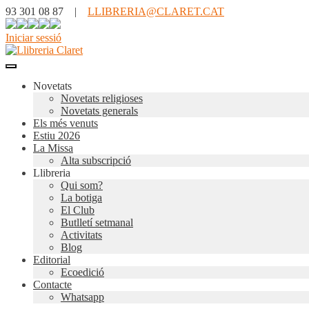
93 301 08 87 |
LLIBRERIA@CLARET.CAT
Iniciar sessió
Novetats
Novetats religioses
Novetats generals
Els més venuts
Estiu 2026
La Missa
Alta subscripció
Llibreria
Qui som?
La botiga
El Club
Butlletí setmanal
Activitats
Blog
Editorial
Ecoedició
Contacte
Whatsapp