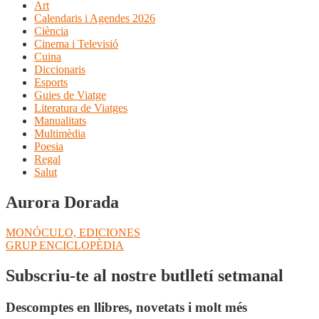
Art
Calendaris i Agendes 2026
Ciència
Cinema i Televisió
Cuina
Diccionaris
Esports
Guies de Viatge
Literatura de Viatges
Manualitats
Multimèdia
Poesia
Regal
Salut
Aurora Dorada
Navegació
Entrada
MONÓCULO, EDICIONES
anterior:
Pròxima
GRUP ENCICLOPÈDIA
d'entrades
entrada:
Subscriu-te al nostre butlletí setmanal
Descomptes en llibres, novetats i molt més