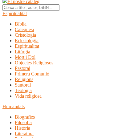
El nostre catàleg
Espiritualitat
Bíblia
Catequesi
Cristologia
Eclesiologia
Espiritualitat
Litúrgia
Mort i Dol
Objectes Religiosos
Pastoral
Primera Comunió
Religions
Santoral
Teologia
Vida religiosa
Humanitats
Biografies
Filosofia
Història
Literatura