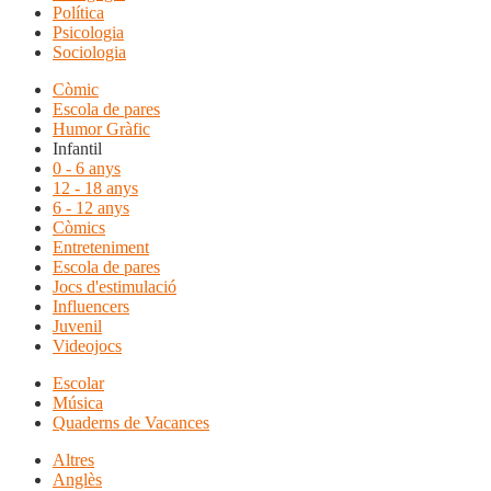
Política
Psicologia
Sociologia
Còmic
Escola de pares
Humor Gràfic
Infantil
0 - 6 anys
12 - 18 anys
6 - 12 anys
Còmics
Entreteniment
Escola de pares
Jocs d'estimulació
Influencers
Juvenil
Videojocs
Escolar
Música
Quaderns de Vacances
Altres
Anglès