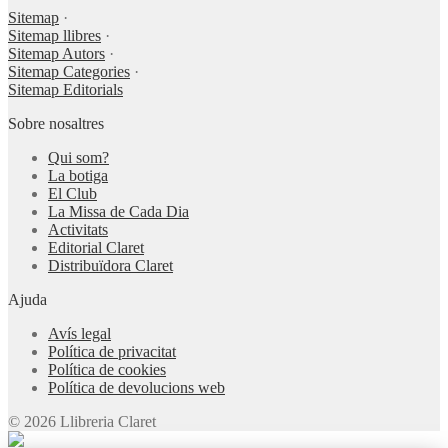
Sitemap
·
Sitemap llibres
·
Sitemap Autors
·
Sitemap Categories
·
Sitemap Editorials
Sobre nosaltres
Qui som?
La botiga
El Club
La Missa de Cada Dia
Activitats
Editorial Claret
Distribuïdora Claret
Ajuda
Avís legal
Política de privacitat
Política de cookies
Política de devolucions web
© 2026 Llibreria Claret