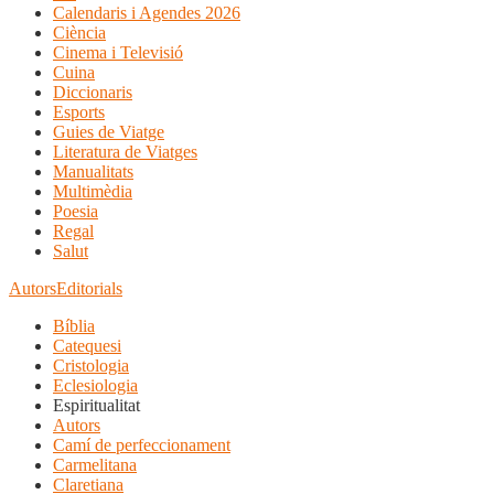
Calendaris i Agendes 2026
Ciència
Cinema i Televisió
Cuina
Diccionaris
Esports
Guies de Viatge
Literatura de Viatges
Manualitats
Multimèdia
Poesia
Regal
Salut
Autors
Editorials
Bíblia
Catequesi
Cristologia
Eclesiologia
Espiritualitat
Autors
Camí de perfeccionament
Carmelitana
Claretiana