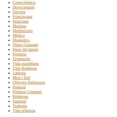
Cristocéntrica
Devocionaris
Diversa
Franciscana
Ignaciana
Mariana
Meditacions
Mística
Monàstica
Obres Generals
Pares del desert
Pregària
Testimonis
Vida quotidiana
Vida Religiosa
Litúrgia
Mort i Dol
Objectes Religiosos
Pastoral
Primera Comunió
Religions
Santoral
Teologia
Vida religiosa