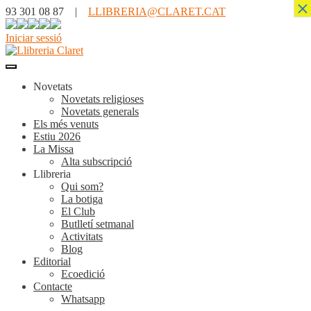
×
93 301 08 87 |
LLIBRERIA@CLARET.CAT
Iniciar sessió
Novetats
Novetats religioses
Novetats generals
Els més venuts
Estiu 2026
La Missa
Alta subscripció
Llibreria
Qui som?
La botiga
El Club
Butlletí setmanal
Activitats
Blog
Editorial
Ecoedició
Contacte
Whatsapp