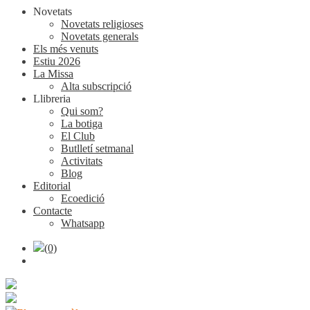
Novetats
Novetats religioses
Novetats generals
Els més venuts
Estiu 2026
La Missa
Alta subscripció
Llibreria
Qui som?
La botiga
El Club
Butlletí setmanal
Activitats
Blog
Editorial
Ecoedició
Contacte
Whatsapp
(0)