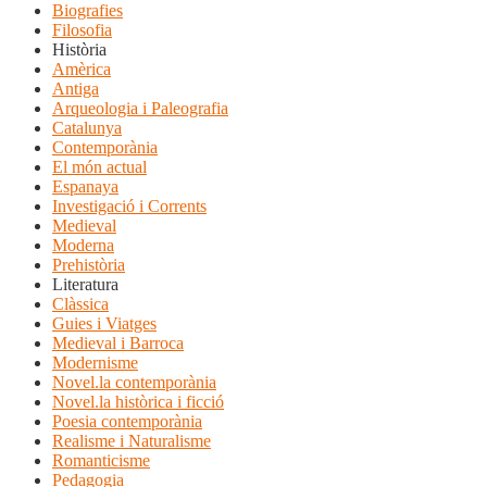
Biografies
Filosofia
Història
Amèrica
Antiga
Arqueologia i Paleografia
Catalunya
Contemporània
El món actual
Espanaya
Investigació i Corrents
Medieval
Moderna
Prehistòria
Literatura
Clàssica
Guies i Viatges
Medieval i Barroca
Modernisme
Novel.la contemporània
Novel.la històrica i ficció
Poesia contemporània
Realisme i Naturalisme
Romanticisme
Pedagogia