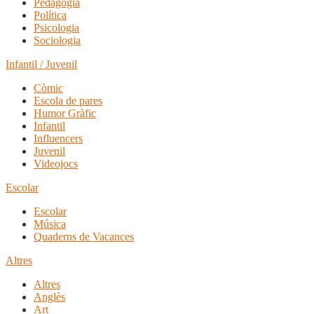
Pedagogia
Política
Psicologia
Sociologia
Infantil / Juvenil
Còmic
Escola de pares
Humor Gràfic
Infantil
Influencers
Juvenil
Videojocs
Escolar
Escolar
Música
Quaderns de Vacances
Altres
Altres
Anglès
Art