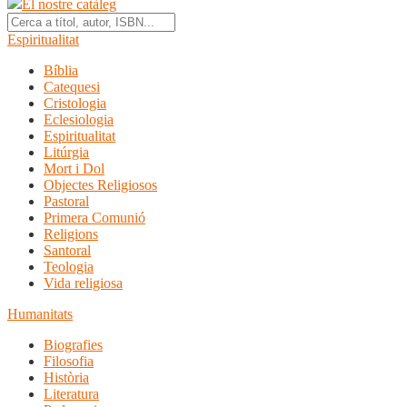
El nostre catàleg
Espiritualitat
Bíblia
Catequesi
Cristologia
Eclesiologia
Espiritualitat
Litúrgia
Mort i Dol
Objectes Religiosos
Pastoral
Primera Comunió
Religions
Santoral
Teologia
Vida religiosa
Humanitats
Biografies
Filosofia
Història
Literatura