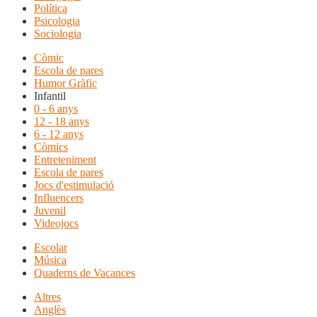
Política
Psicologia
Sociologia
Còmic
Escola de pares
Humor Gràfic
Infantil
0 - 6 anys
12 - 18 anys
6 - 12 anys
Còmics
Entreteniment
Escola de pares
Jocs d'estimulació
Influencers
Juvenil
Videojocs
Escolar
Música
Quaderns de Vacances
Altres
Anglès