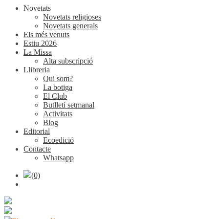
Novetats
Novetats religioses
Novetats generals
Els més venuts
Estiu 2026
La Missa
Alta subscripció
Llibreria
Qui som?
La botiga
El Club
Butlletí setmanal
Activitats
Blog
Editorial
Ecoedició
Contacte
Whatsapp
(0)