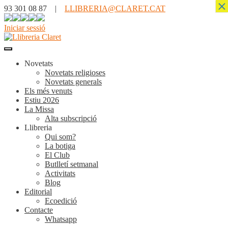
×
93 301 08 87 |
LLIBRERIA@CLARET.CAT
Iniciar sessió
Novetats
Novetats religioses
Novetats generals
Els més venuts
Estiu 2026
La Missa
Alta subscripció
Llibreria
Qui som?
La botiga
El Club
Butlletí setmanal
Activitats
Blog
Editorial
Ecoedició
Contacte
Whatsapp