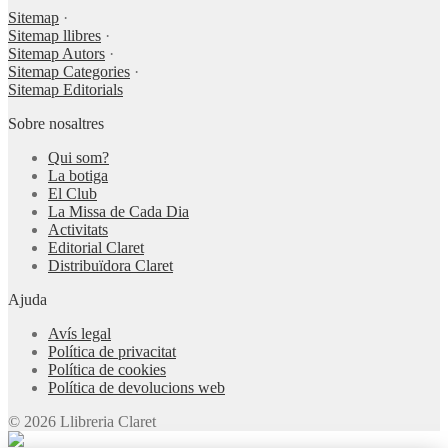
Sitemap
·
Sitemap llibres
·
Sitemap Autors
·
Sitemap Categories
·
Sitemap Editorials
Sobre nosaltres
Qui som?
La botiga
El Club
La Missa de Cada Dia
Activitats
Editorial Claret
Distribuïdora Claret
Ajuda
Avís legal
Política de privacitat
Política de cookies
Política de devolucions web
© 2026 Llibreria Claret