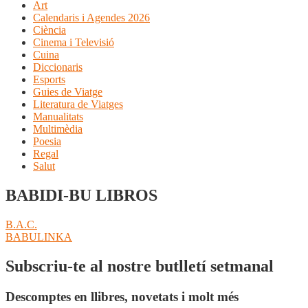
Art
Calendaris i Agendes 2026
Ciència
Cinema i Televisió
Cuina
Diccionaris
Esports
Guies de Viatge
Literatura de Viatges
Manualitats
Multimèdia
Poesia
Regal
Salut
BABIDI-BU LIBROS
Navegació
Entrada
B.A.C.
anterior:
Pròxima
BABULINKA
d'entrades
entrada:
Subscriu-te al nostre butlletí setmanal
Descomptes en llibres, novetats i molt més