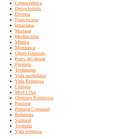
Cristocéntrica
Devocionaris
Diversa
Franciscana
Ignaciana
Mariana
Meditacions
Mística
Monàstica
Obres Generals
Pares del desert
Pregària
Testimonis
Vida quotidiana
Vida Religiosa
Litúrgia
Mort i Dol
Objectes Religiosos
Pastoral
Primera Comunió
Religions
Santoral
Teologia
Vida religiosa