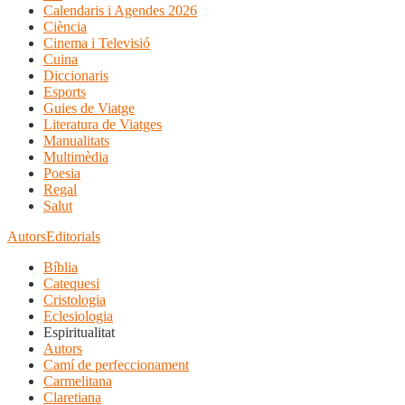
Calendaris i Agendes 2026
Ciència
Cinema i Televisió
Cuina
Diccionaris
Esports
Guies de Viatge
Literatura de Viatges
Manualitats
Multimèdia
Poesia
Regal
Salut
Autors
Editorials
Bíblia
Catequesi
Cristologia
Eclesiologia
Espiritualitat
Autors
Camí de perfeccionament
Carmelitana
Claretiana