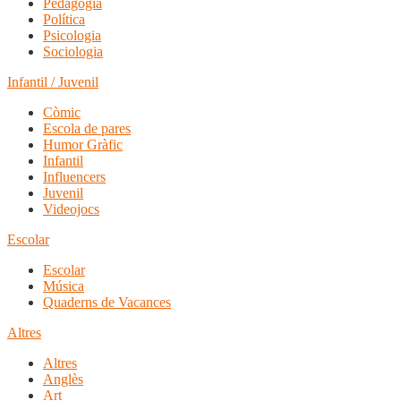
Pedagogia
Política
Psicologia
Sociologia
Infantil / Juvenil
Còmic
Escola de pares
Humor Gràfic
Infantil
Influencers
Juvenil
Videojocs
Escolar
Escolar
Música
Quaderns de Vacances
Altres
Altres
Anglès
Art