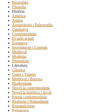
Biografies
Filosofia
Història
Amèrica
Antiga
Arqueologia i Paleografia
Catalunya
Contemporània
El món actual
Espanaya
Investigació i Corrents
Medieval
Moderna
Prehistòria
Literatura
Clàssica
Guies i Viatges
Medieval i Barroca
Modernisme
Novel.la contemporània
Novel.la històrica i ficció
Poesia contemporània
Realisme i Naturalisme
Romanticisme
Pedagogia