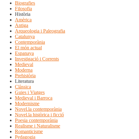
Biografies
Filosofia
Història
Amèrica
Antiga
Arqueologia i Paleografia
Catalunya
Contemporània
El món actual
Espanaya
Investigació i Corrents
Medieval
Moderna
Prehistòria
Literatura
Clàssica
Guies i Viatges
Medieval i Barroca
Modernisme
Novel.la contemporània
Novel.la històrica i ficció
Poesia contemporània
Realisme i Naturalisme
Romanticisme
Pedagogia