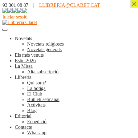
×
93 301 08 87 |
LLIBRERIA@CLARET.CAT
Iniciar sessió
Novetats
Novetats religioses
Novetats generals
Els més venuts
Estiu 2026
La Missa
Alta subscripció
Llibreria
Qui som?
La botiga
El Club
Butlletí setmanal
Activitats
Blog
Editorial
Ecoedició
Contacte
Whatsapp