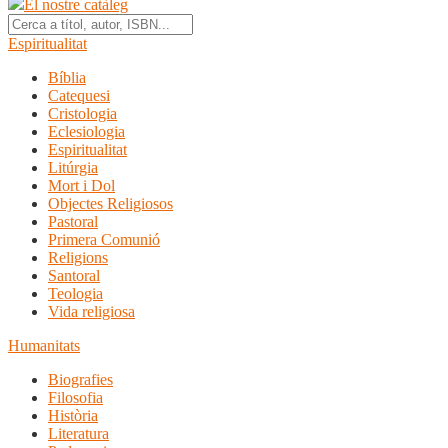
El nostre catàleg
Espiritualitat
Bíblia
Catequesi
Cristologia
Eclesiologia
Espiritualitat
Litúrgia
Mort i Dol
Objectes Religiosos
Pastoral
Primera Comunió
Religions
Santoral
Teologia
Vida religiosa
Humanitats
Biografies
Filosofia
Història
Literatura