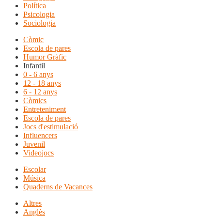
Política
Psicologia
Sociologia
Còmic
Escola de pares
Humor Gràfic
Infantil
0 - 6 anys
12 - 18 anys
6 - 12 anys
Còmics
Entreteniment
Escola de pares
Jocs d'estimulació
Influencers
Juvenil
Videojocs
Escolar
Música
Quaderns de Vacances
Altres
Anglès