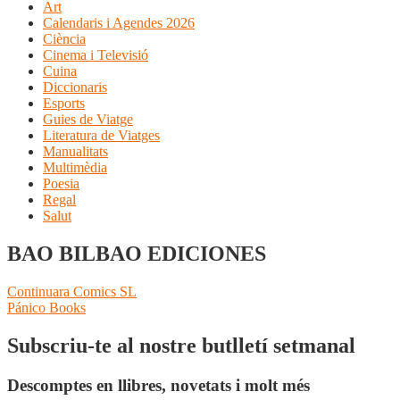
Art
Calendaris i Agendes 2026
Ciència
Cinema i Televisió
Cuina
Diccionaris
Esports
Guies de Viatge
Literatura de Viatges
Manualitats
Multimèdia
Poesia
Regal
Salut
BAO BILBAO EDICIONES
Navegació
Entrada
Continuara Comics SL
anterior:
Pròxima
Pánico Books
d'entrades
entrada:
Subscriu-te al nostre butlletí setmanal
Descomptes en llibres, novetats i molt més