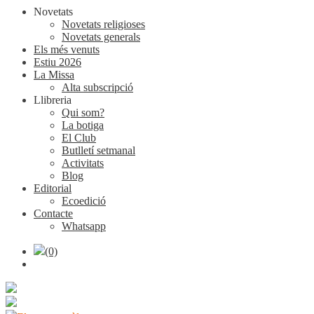
Novetats
Novetats religioses
Novetats generals
Els més venuts
Estiu 2026
La Missa
Alta subscripció
Llibreria
Qui som?
La botiga
El Club
Butlletí setmanal
Activitats
Blog
Editorial
Ecoedició
Contacte
Whatsapp
(0)