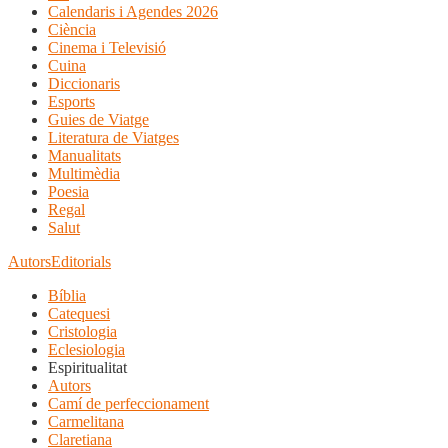
Calendaris i Agendes 2026
Ciència
Cinema i Televisió
Cuina
Diccionaris
Esports
Guies de Viatge
Literatura de Viatges
Manualitats
Multimèdia
Poesia
Regal
Salut
Autors
Editorials
Bíblia
Catequesi
Cristologia
Eclesiologia
Espiritualitat
Autors
Camí de perfeccionament
Carmelitana
Claretiana