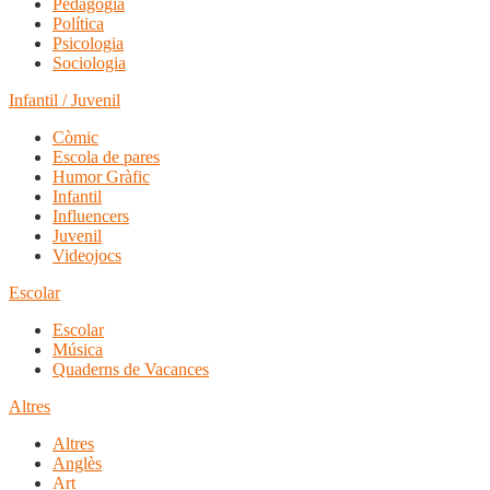
Pedagogia
Política
Psicologia
Sociologia
Infantil / Juvenil
Còmic
Escola de pares
Humor Gràfic
Infantil
Influencers
Juvenil
Videojocs
Escolar
Escolar
Música
Quaderns de Vacances
Altres
Altres
Anglès
Art