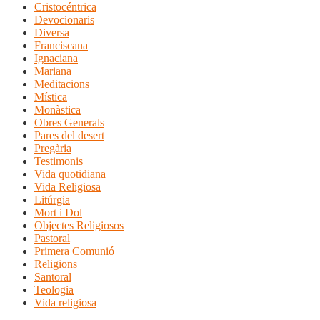
Cristocéntrica
Devocionaris
Diversa
Franciscana
Ignaciana
Mariana
Meditacions
Mística
Monàstica
Obres Generals
Pares del desert
Pregària
Testimonis
Vida quotidiana
Vida Religiosa
Litúrgia
Mort i Dol
Objectes Religiosos
Pastoral
Primera Comunió
Religions
Santoral
Teologia
Vida religiosa