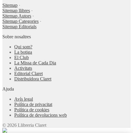
Sitemap
·
Sitemap llibres
·
Sitemap Autors
·
Sitemap Categories
·
Sitemap Editorials
Sobre nosaltres
Qui som?
La botiga
El Club
La Missa de Cada Dia
Activitats
Editorial Claret
Distribuïdora Claret
Ajuda
Avís legal
Política de privacitat
Política de cookies
Política de devolucions web
© 2026 Llibreria Claret