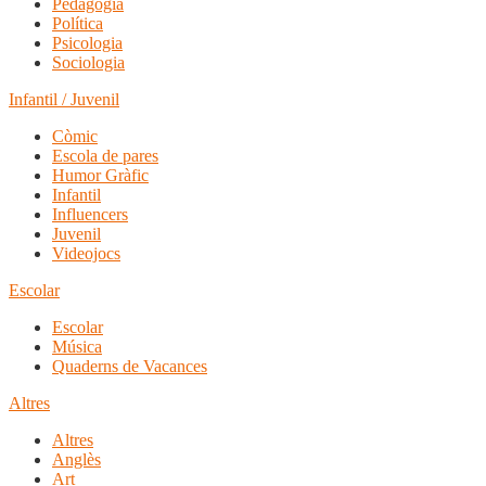
Pedagogia
Política
Psicologia
Sociologia
Infantil / Juvenil
Còmic
Escola de pares
Humor Gràfic
Infantil
Influencers
Juvenil
Videojocs
Escolar
Escolar
Música
Quaderns de Vacances
Altres
Altres
Anglès
Art