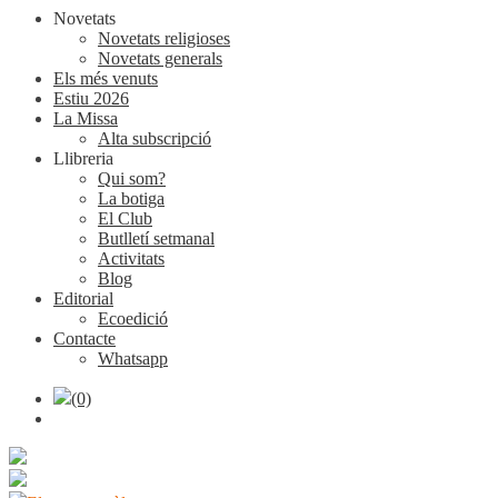
Novetats
Novetats religioses
Novetats generals
Els més venuts
Estiu 2026
La Missa
Alta subscripció
Llibreria
Qui som?
La botiga
El Club
Butlletí setmanal
Activitats
Blog
Editorial
Ecoedició
Contacte
Whatsapp
(0)