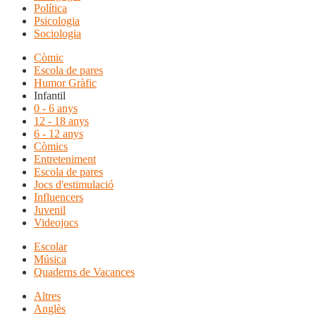
Política
Psicologia
Sociologia
Còmic
Escola de pares
Humor Gràfic
Infantil
0 - 6 anys
12 - 18 anys
6 - 12 anys
Còmics
Entreteniment
Escola de pares
Jocs d'estimulació
Influencers
Juvenil
Videojocs
Escolar
Música
Quaderns de Vacances
Altres
Anglès