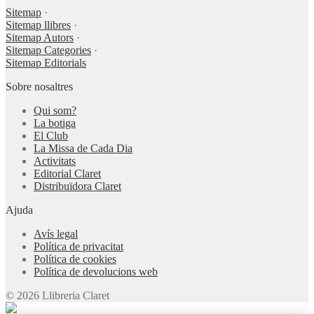
Sitemap
·
Sitemap llibres
·
Sitemap Autors
·
Sitemap Categories
·
Sitemap Editorials
Sobre nosaltres
Qui som?
La botiga
El Club
La Missa de Cada Dia
Activitats
Editorial Claret
Distribuïdora Claret
Ajuda
Avís legal
Política de privacitat
Política de cookies
Política de devolucions web
© 2026 Llibreria Claret