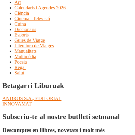
Art
Calendaris i Agendes 2026
Ciència
Cinema i Televisió
Cuina
Diccionaris
Esports
Guies de Viatge
Literatura de Viatges
Manualitats
Multimèdia
Poesia
Regal
Salut
Betagarri Liburuak
Navegació
Entrada
ANDROS S.A., EDITORIAL
anterior:
Pròxima
INNOVAMAT
d'entrades
entrada:
Subscriu-te al nostre butlletí setmanal
Descomptes en llibres, novetats i molt més