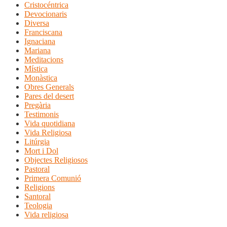
Cristocéntrica
Devocionaris
Diversa
Franciscana
Ignaciana
Mariana
Meditacions
Mística
Monàstica
Obres Generals
Pares del desert
Pregària
Testimonis
Vida quotidiana
Vida Religiosa
Litúrgia
Mort i Dol
Objectes Religiosos
Pastoral
Primera Comunió
Religions
Santoral
Teologia
Vida religiosa