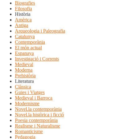
Biografies
Filosofia
Història
Amèrica
Antiga
Arqueologia i Paleografia
Catalunya
Contemporània
El món actual
Espanaya
Investigació i Corrents
Medieval
Moderna
Prehistòria
Literatura
Clàssica
Guies i Viatges
Medieval i Barroca
Modernisme
Novel.la contemporània
Novel.la històrica i ficció
Poesia contemporània
Realisme i Naturalisme
Romanticisme
Pedagogia