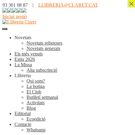
×
93 301 08 87 |
LLIBRERIA@CLARET.CAT
Iniciar sessió
Novetats
Novetats religioses
Novetats generals
Els més venuts
Estiu 2026
La Missa
Alta subscripció
Llibreria
Qui som?
La botiga
El Club
Butlletí setmanal
Activitats
Blog
Editorial
Ecoedició
Contacte
Whatsapp