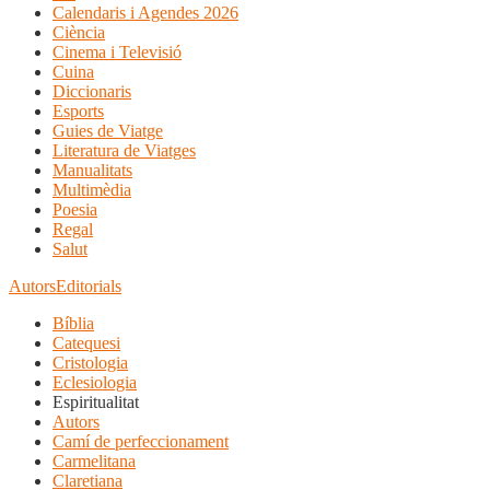
Calendaris i Agendes 2026
Ciència
Cinema i Televisió
Cuina
Diccionaris
Esports
Guies de Viatge
Literatura de Viatges
Manualitats
Multimèdia
Poesia
Regal
Salut
Autors
Editorials
Bíblia
Catequesi
Cristologia
Eclesiologia
Espiritualitat
Autors
Camí de perfeccionament
Carmelitana
Claretiana