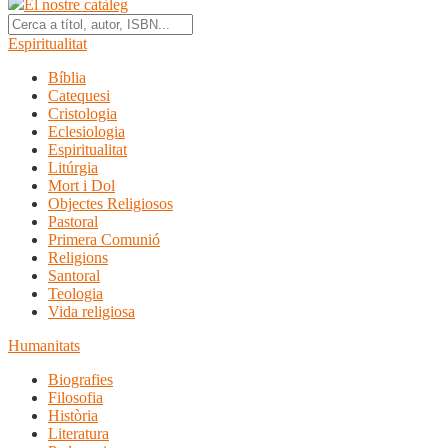
El nostre catàleg
Espiritualitat
Bíblia
Catequesi
Cristologia
Eclesiologia
Espiritualitat
Litúrgia
Mort i Dol
Objectes Religiosos
Pastoral
Primera Comunió
Religions
Santoral
Teologia
Vida religiosa
Humanitats
Biografies
Filosofia
Història
Literatura