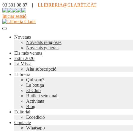
93 301 08 87 |
LLIBRERIA@CLARET.CAT
Iniciar sessió
Novetats
Novetats religioses
Novetats generals
Els més venuts
Estiu 2026
La Missa
Alta subscripció
Llibreria
Qui som?
La botiga
El Club
Butlletí setmanal
Activitats
Blog
Editorial
Ecoedició
Contacte
Whatsapp