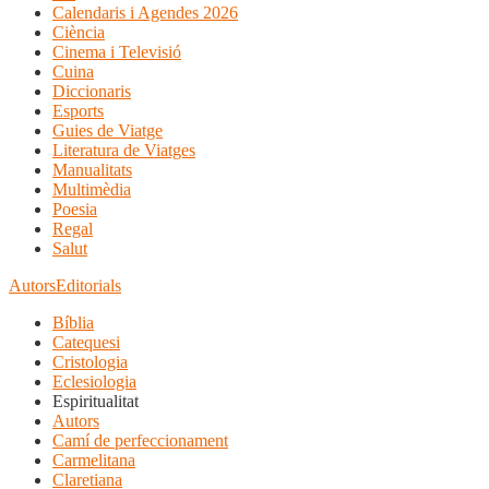
Calendaris i Agendes 2026
Ciència
Cinema i Televisió
Cuina
Diccionaris
Esports
Guies de Viatge
Literatura de Viatges
Manualitats
Multimèdia
Poesia
Regal
Salut
Autors
Editorials
Bíblia
Catequesi
Cristologia
Eclesiologia
Espiritualitat
Autors
Camí de perfeccionament
Carmelitana
Claretiana