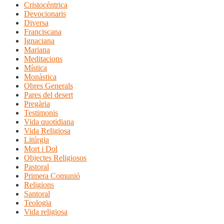
Cristocéntrica
Devocionaris
Diversa
Franciscana
Ignaciana
Mariana
Meditacions
Mística
Monàstica
Obres Generals
Pares del desert
Pregària
Testimonis
Vida quotidiana
Vida Religiosa
Litúrgia
Mort i Dol
Objectes Religiosos
Pastoral
Primera Comunió
Religions
Santoral
Teologia
Vida religiosa