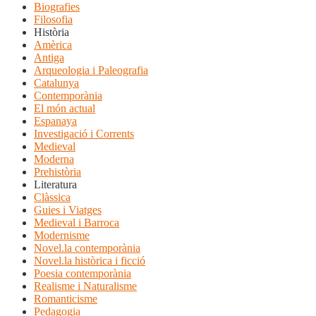
Biografies
Filosofia
Història
Amèrica
Antiga
Arqueologia i Paleografia
Catalunya
Contemporània
El món actual
Espanaya
Investigació i Corrents
Medieval
Moderna
Prehistòria
Literatura
Clàssica
Guies i Viatges
Medieval i Barroca
Modernisme
Novel.la contemporània
Novel.la històrica i ficció
Poesia contemporània
Realisme i Naturalisme
Romanticisme
Pedagogia