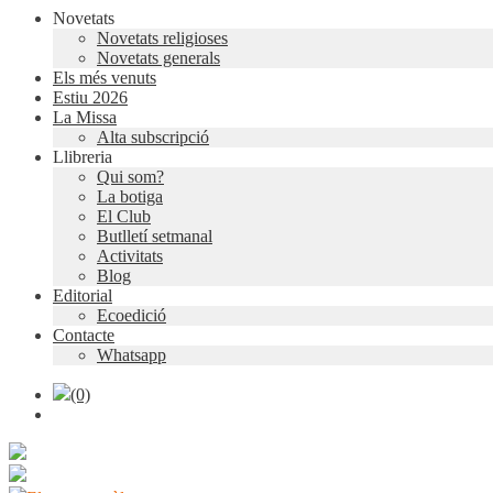
Novetats
Novetats religioses
Novetats generals
Els més venuts
Estiu 2026
La Missa
Alta subscripció
Llibreria
Qui som?
La botiga
El Club
Butlletí setmanal
Activitats
Blog
Editorial
Ecoedició
Contacte
Whatsapp
(0)