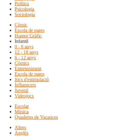
Política
Psicologia
Sociologia
Còmic
Escola de pares
Humor Gràfic
Infantil
0 - 6 anys
12 - 18 anys
6 - 12 anys
Còmics
Entreteniment
Escola de pares
Jocs d'estimulació
Influencers
Juvenil
Videojocs
Escolar
Música
Quaderns de Vacances
Altres
Anglès