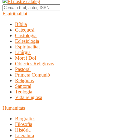
El nostre catàleg
Espiritualitat
Bíblia
Catequesi
Cristologia
Eclesiologia
Espiritualitat
Litúrgia
Mort i Dol
Objectes Religiosos
Pastoral
Primera Comunió
Religions
Santoral
Teologia
Vida religiosa
Humanitats
Biografies
Filosofia
Història
Literatura