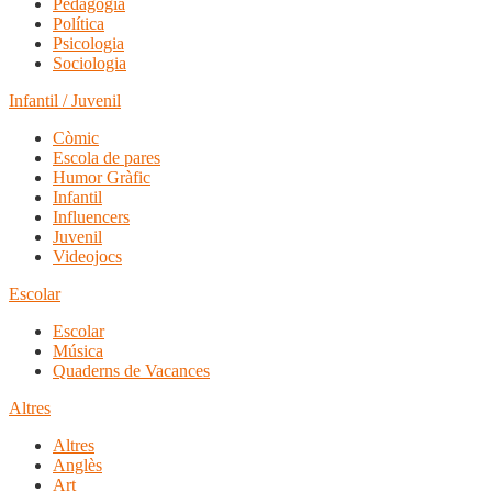
Pedagogia
Política
Psicologia
Sociologia
Infantil / Juvenil
Còmic
Escola de pares
Humor Gràfic
Infantil
Influencers
Juvenil
Videojocs
Escolar
Escolar
Música
Quaderns de Vacances
Altres
Altres
Anglès
Art