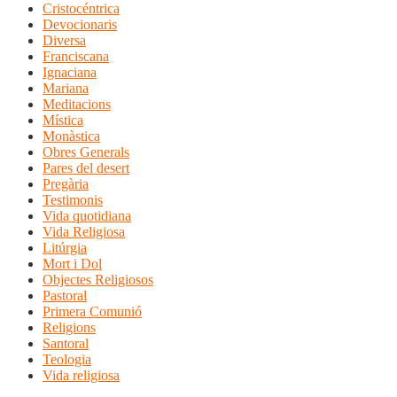
Cristocéntrica
Devocionaris
Diversa
Franciscana
Ignaciana
Mariana
Meditacions
Mística
Monàstica
Obres Generals
Pares del desert
Pregària
Testimonis
Vida quotidiana
Vida Religiosa
Litúrgia
Mort i Dol
Objectes Religiosos
Pastoral
Primera Comunió
Religions
Santoral
Teologia
Vida religiosa