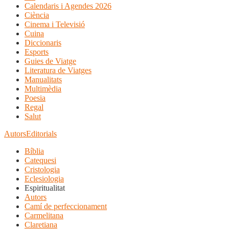
Calendaris i Agendes 2026
Ciència
Cinema i Televisió
Cuina
Diccionaris
Esports
Guies de Viatge
Literatura de Viatges
Manualitats
Multimèdia
Poesia
Regal
Salut
Autors
Editorials
Bíblia
Catequesi
Cristologia
Eclesiologia
Espiritualitat
Autors
Camí de perfeccionament
Carmelitana
Claretiana