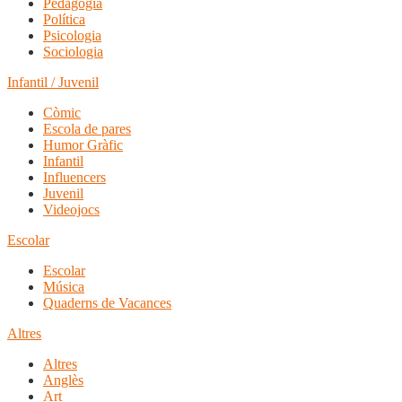
Pedagogia
Política
Psicologia
Sociologia
Infantil / Juvenil
Còmic
Escola de pares
Humor Gràfic
Infantil
Influencers
Juvenil
Videojocs
Escolar
Escolar
Música
Quaderns de Vacances
Altres
Altres
Anglès
Art