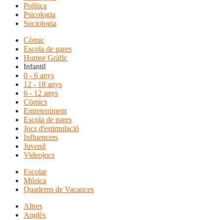
Política
Psicologia
Sociologia
Còmic
Escola de pares
Humor Gràfic
Infantil
0 - 6 anys
12 - 18 anys
6 - 12 anys
Còmics
Entreteniment
Escola de pares
Jocs d'estimulació
Influencers
Juvenil
Videojocs
Escolar
Música
Quaderns de Vacances
Altres
Anglès