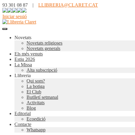
93 301 08 87 |
LLIBRERIA@CLARET.CAT
Iniciar sessió
Novetats
Novetats religioses
Novetats generals
Els més venuts
Estiu 2026
La Missa
Alta subscripció
Llibreria
Qui som?
La botiga
El Club
Butlletí setmanal
Activitats
Blog
Editorial
Ecoedició
Contacte
Whatsapp