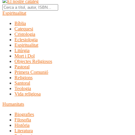
El nostre catàleg
Espiritualitat
Bíblia
Catequesi
Cristologia
Eclesiologia
Espiritualitat
Litúrgia
Mort i Dol
Objectes Religiosos
Pastoral
Primera Comunió
Religions
Santoral
Teologia
Vida religiosa
Humanitats
Biografies
Filosofia
Història
Literatura