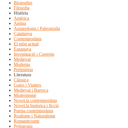
Biografies
Filosofia
Història
Amèrica
Antiga
Arqueologia i Paleografia
Catalunya
Contemporània
El món actual
Espanaya
Investigació i Corrents
Medieval
Moderna
Prehistòria
Literatura
Clàssica
Guies i Viatges
Medieval i Barroca
Modernisme
Novel.la contemporània
Novel.la històrica i ficció
Poesia contemporània
Realisme i Naturalisme
Romanticisme
Pedagogia