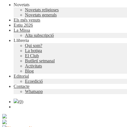
Novetats
Novetats religioses
Novetats generals
Els més venuts
Estiu 2026
La Missa
Alta subscripció
Llibreria
Qui som?
La botiga
El Club
Butlletí setmanal
Activitats
Blog
Editorial
Ecoedició
Contacte
Whatsapp
(0)