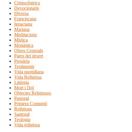
Cristocéntrica
Devocionaris
Diversa
Franciscana
Ignaciana
Mariana
Meditacions
Mística
Monàstica
Obres Generals
Pares del desert
Pregària
Testimonis
Vida quotidiana
Vida Religiosa
Litúrgia
Mort i Dol
Objectes Religiosos
Pastoral
Primera Comunió
Religions
Santoral
Teologia
Vida religiosa