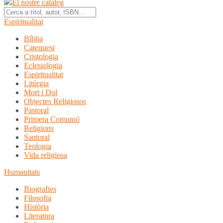
El nostre catàleg
Espiritualitat
Bíblia
Catequesi
Cristologia
Eclesiologia
Espiritualitat
Litúrgia
Mort i Dol
Objectes Religiosos
Pastoral
Primera Comunió
Religions
Santoral
Teologia
Vida religiosa
Humanitats
Biografies
Filosofia
Història
Literatura