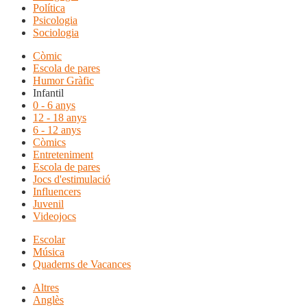
Política
Psicologia
Sociologia
Còmic
Escola de pares
Humor Gràfic
Infantil
0 - 6 anys
12 - 18 anys
6 - 12 anys
Còmics
Entreteniment
Escola de pares
Jocs d'estimulació
Influencers
Juvenil
Videojocs
Escolar
Música
Quaderns de Vacances
Altres
Anglès