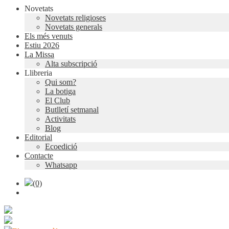
Novetats
Novetats religioses
Novetats generals
Els més venuts
Estiu 2026
La Missa
Alta subscripció
Llibreria
Qui som?
La botiga
El Club
Butlletí setmanal
Activitats
Blog
Editorial
Ecoedició
Contacte
Whatsapp
(0)