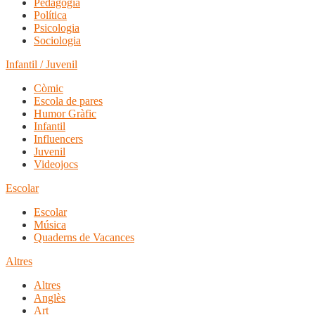
Pedagogia
Política
Psicologia
Sociologia
Infantil / Juvenil
Còmic
Escola de pares
Humor Gràfic
Infantil
Influencers
Juvenil
Videojocs
Escolar
Escolar
Música
Quaderns de Vacances
Altres
Altres
Anglès
Art