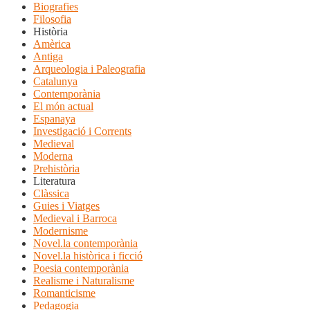
Biografies
Filosofia
Història
Amèrica
Antiga
Arqueologia i Paleografia
Catalunya
Contemporània
El món actual
Espanaya
Investigació i Corrents
Medieval
Moderna
Prehistòria
Literatura
Clàssica
Guies i Viatges
Medieval i Barroca
Modernisme
Novel.la contemporània
Novel.la històrica i ficció
Poesia contemporània
Realisme i Naturalisme
Romanticisme
Pedagogia