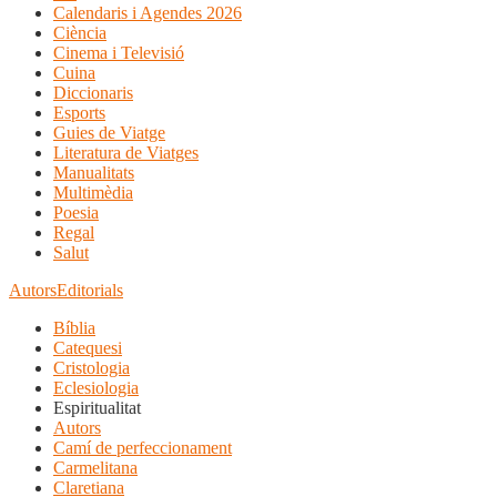
Calendaris i Agendes 2026
Ciència
Cinema i Televisió
Cuina
Diccionaris
Esports
Guies de Viatge
Literatura de Viatges
Manualitats
Multimèdia
Poesia
Regal
Salut
Autors
Editorials
Bíblia
Catequesi
Cristologia
Eclesiologia
Espiritualitat
Autors
Camí de perfeccionament
Carmelitana
Claretiana