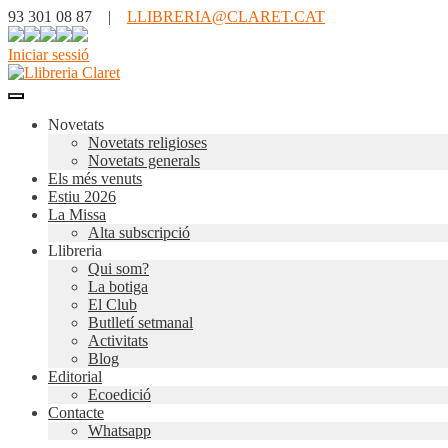
93 301 08 87 |
LLIBRERIA@CLARET.CAT
Iniciar sessió
Novetats
Novetats religioses
Novetats generals
Els més venuts
Estiu 2026
La Missa
Alta subscripció
Llibreria
Qui som?
La botiga
El Club
Butlletí setmanal
Activitats
Blog
Editorial
Ecoedició
Contacte
Whatsapp