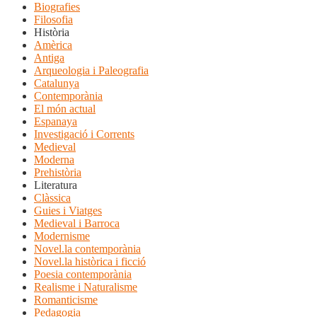
Biografies
Filosofia
Història
Amèrica
Antiga
Arqueologia i Paleografia
Catalunya
Contemporània
El món actual
Espanaya
Investigació i Corrents
Medieval
Moderna
Prehistòria
Literatura
Clàssica
Guies i Viatges
Medieval i Barroca
Modernisme
Novel.la contemporània
Novel.la històrica i ficció
Poesia contemporània
Realisme i Naturalisme
Romanticisme
Pedagogia