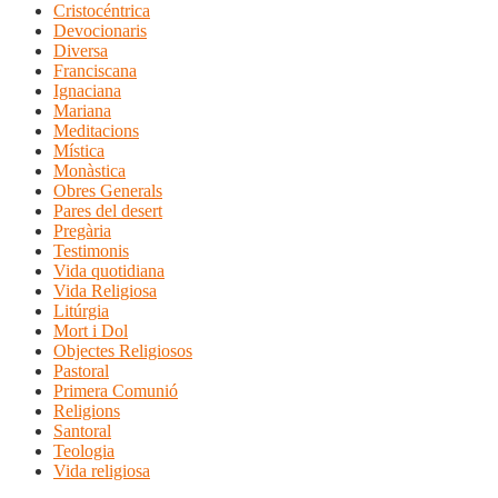
Cristocéntrica
Devocionaris
Diversa
Franciscana
Ignaciana
Mariana
Meditacions
Mística
Monàstica
Obres Generals
Pares del desert
Pregària
Testimonis
Vida quotidiana
Vida Religiosa
Litúrgia
Mort i Dol
Objectes Religiosos
Pastoral
Primera Comunió
Religions
Santoral
Teologia
Vida religiosa