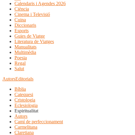
Calendaris i Agendes 2026
Ciència
Cinema i Televisió
Cuina
Diccionaris
Esports
Guies de Viatge
Literatura de Viatges
Manualitats
Multimèdia
Poesia
Regal
Salut
Autors
Editorials
Bíblia
Catequesi
Cristologia
Eclesiologia
Espiritualitat
Autors
Camí de perfeccionament
Carmelitana
Claretiana