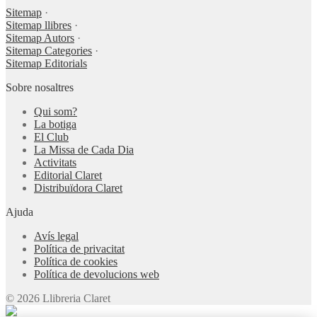
Sitemap
·
Sitemap llibres
·
Sitemap Autors
·
Sitemap Categories
·
Sitemap Editorials
Sobre nosaltres
Qui som?
La botiga
El Club
La Missa de Cada Dia
Activitats
Editorial Claret
Distribuïdora Claret
Ajuda
Avís legal
Política de privacitat
Política de cookies
Política de devolucions web
© 2026 Llibreria Claret