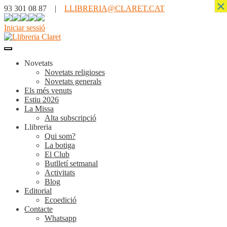
×
93 301 08 87 |
LLIBRERIA@CLARET.CAT
Iniciar sessió
Novetats
Novetats religioses
Novetats generals
Els més venuts
Estiu 2026
La Missa
Alta subscripció
Llibreria
Qui som?
La botiga
El Club
Butlletí setmanal
Activitats
Blog
Editorial
Ecoedició
Contacte
Whatsapp