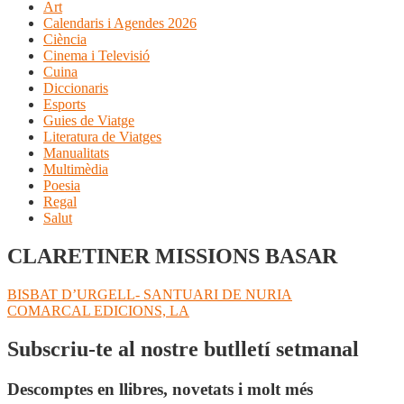
Art
Calendaris i Agendes 2026
Ciència
Cinema i Televisió
Cuina
Diccionaris
Esports
Guies de Viatge
Literatura de Viatges
Manualitats
Multimèdia
Poesia
Regal
Salut
CLARETINER MISSIONS BASAR
Navegació
Entrada
BISBAT D’URGELL- SANTUARI DE NURIA
anterior:
Pròxima
COMARCAL EDICIONS, LA
d'entrades
entrada:
Subscriu-te al nostre butlletí setmanal
Descomptes en llibres, novetats i molt més