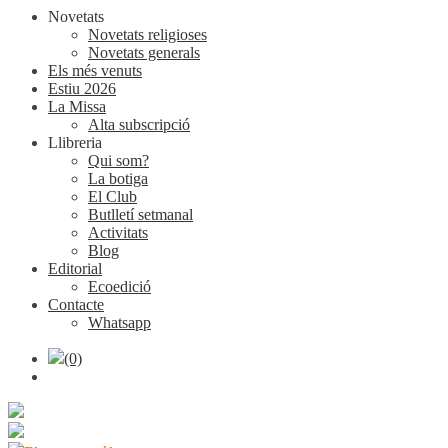
Novetats
Novetats religioses
Novetats generals
Els més venuts
Estiu 2026
La Missa
Alta subscripció
Llibreria
Qui som?
La botiga
El Club
Butlletí setmanal
Activitats
Blog
Editorial
Ecoedició
Contacte
Whatsapp
(0)