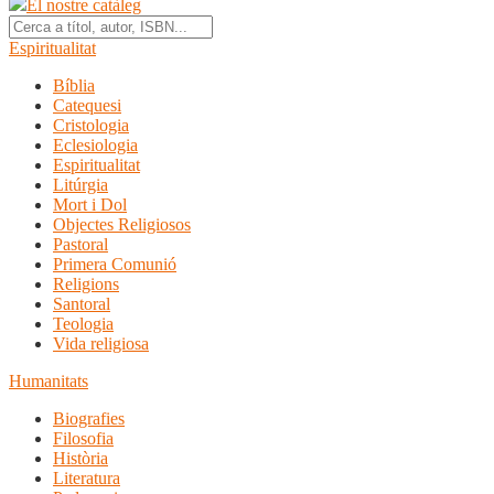
El nostre catàleg
Espiritualitat
Bíblia
Catequesi
Cristologia
Eclesiologia
Espiritualitat
Litúrgia
Mort i Dol
Objectes Religiosos
Pastoral
Primera Comunió
Religions
Santoral
Teologia
Vida religiosa
Humanitats
Biografies
Filosofia
Història
Literatura