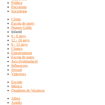
Política
Psicologia
Sociologia
Còmic
Escola de pares
Humor Gràfic
Infantil
0 - 6 anys
12 - 18 anys
6 - 12 anys
Còmics
Entreteniment
Escola de pares
Jocs d'estimulació
Influencers
Juvenil
Videojocs
Escolar
Música
Quaderns de Vacances
Altres
Anglès