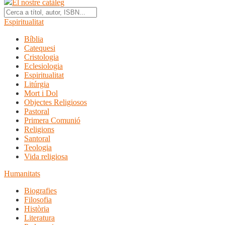
El nostre catàleg
Espiritualitat
Bíblia
Catequesi
Cristologia
Eclesiologia
Espiritualitat
Litúrgia
Mort i Dol
Objectes Religiosos
Pastoral
Primera Comunió
Religions
Santoral
Teologia
Vida religiosa
Humanitats
Biografies
Filosofia
Història
Literatura