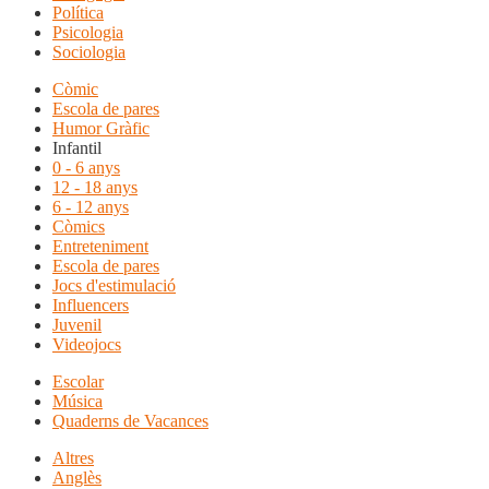
Política
Psicologia
Sociologia
Còmic
Escola de pares
Humor Gràfic
Infantil
0 - 6 anys
12 - 18 anys
6 - 12 anys
Còmics
Entreteniment
Escola de pares
Jocs d'estimulació
Influencers
Juvenil
Videojocs
Escolar
Música
Quaderns de Vacances
Altres
Anglès