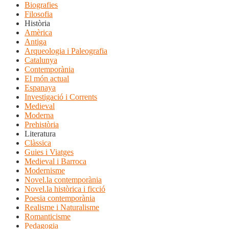
Biografies
Filosofia
Història
Amèrica
Antiga
Arqueologia i Paleografia
Catalunya
Contemporània
El món actual
Espanaya
Investigació i Corrents
Medieval
Moderna
Prehistòria
Literatura
Clàssica
Guies i Viatges
Medieval i Barroca
Modernisme
Novel.la contemporània
Novel.la històrica i ficció
Poesia contemporània
Realisme i Naturalisme
Romanticisme
Pedagogia