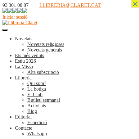
×
93 301 08 87 |
LLIBRERIA@CLARET.CAT
Iniciar sessió
Novetats
Novetats religioses
Novetats generals
Els més venuts
Estiu 2026
La Missa
Alta subscripció
Llibreria
Qui som?
La botiga
El Club
Butlletí setmanal
Activitats
Blog
Editorial
Ecoedició
Contacte
Whatsapp