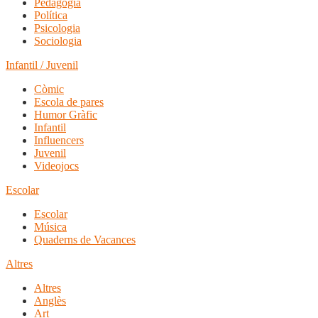
Pedagogia
Política
Psicologia
Sociologia
Infantil / Juvenil
Còmic
Escola de pares
Humor Gràfic
Infantil
Influencers
Juvenil
Videojocs
Escolar
Escolar
Música
Quaderns de Vacances
Altres
Altres
Anglès
Art