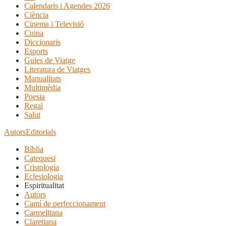
Calendaris i Agendes 2026
Ciència
Cinema i Televisió
Cuina
Diccionaris
Esports
Guies de Viatge
Literatura de Viatges
Manualitats
Multimèdia
Poesia
Regal
Salut
Autors
Editorials
Bíblia
Catequesi
Cristologia
Eclesiologia
Espiritualitat
Autors
Camí de perfeccionament
Carmelitana
Claretiana