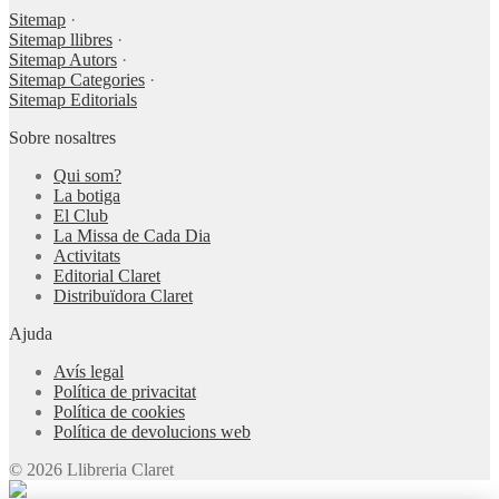
Sitemap
·
Sitemap llibres
·
Sitemap Autors
·
Sitemap Categories
·
Sitemap Editorials
Sobre nosaltres
Qui som?
La botiga
El Club
La Missa de Cada Dia
Activitats
Editorial Claret
Distribuïdora Claret
Ajuda
Avís legal
Política de privacitat
Política de cookies
Política de devolucions web
© 2026 Llibreria Claret