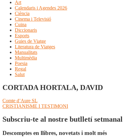
Art
Calendaris i Agendes 2026
Ciència
Cinema i Televisió
Cuina
Diccionaris
Esports
Guies de Viatge
Literatura de Viatges
Manualitats
Multimèdia
Poesia
Regal
Salut
CORTADA HORTALA, DAVID
Navegació
Entrada
Comte d’Aure SL
anterior:
Pròxima
CRISTIANISME I TESTIMONI
d'entrades
entrada:
Subscriu-te al nostre butlletí setmanal
Descomptes en llibres, novetats i molt més