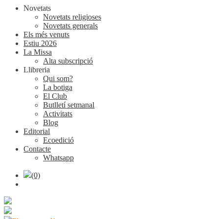
Novetats
Novetats religioses
Novetats generals
Els més venuts
Estiu 2026
La Missa
Alta subscripció
Llibreria
Qui som?
La botiga
El Club
Butlletí setmanal
Activitats
Blog
Editorial
Ecoedició
Contacte
Whatsapp
(0)