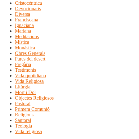
Cristocéntrica
Devocionaris
Diversa
Franciscana
Ignaciana
Mariana
Meditacions
Mística
Monàstica
Obres Generals
Pares del desert
Pregària
Testimonis
Vida quotidiana
Vida Religiosa
Litúrgia
Mort i Dol
Objectes Religiosos
Pastoral
Primera Comunió
Religions
Santoral
Teologia
Vida religiosa