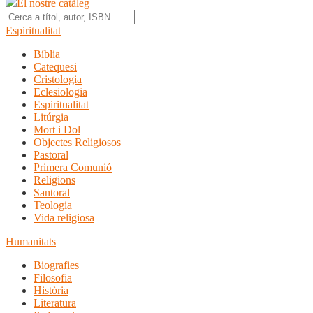
El nostre catàleg
Espiritualitat
Bíblia
Catequesi
Cristologia
Eclesiologia
Espiritualitat
Litúrgia
Mort i Dol
Objectes Religiosos
Pastoral
Primera Comunió
Religions
Santoral
Teologia
Vida religiosa
Humanitats
Biografies
Filosofia
Història
Literatura