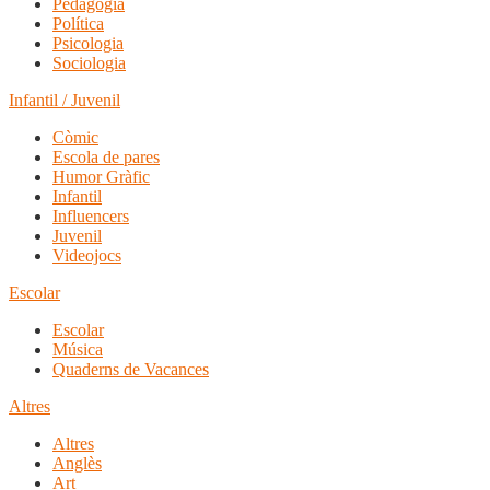
Pedagogia
Política
Psicologia
Sociologia
Infantil / Juvenil
Còmic
Escola de pares
Humor Gràfic
Infantil
Influencers
Juvenil
Videojocs
Escolar
Escolar
Música
Quaderns de Vacances
Altres
Altres
Anglès
Art