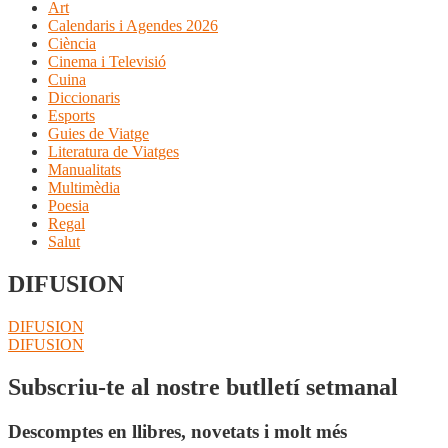
Art
Calendaris i Agendes 2026
Ciència
Cinema i Televisió
Cuina
Diccionaris
Esports
Guies de Viatge
Literatura de Viatges
Manualitats
Multimèdia
Poesia
Regal
Salut
DIFUSION
Navegació
Entrada
DIFUSION
anterior:
Pròxima
DIFUSION
d'entrades
entrada:
Subscriu-te al nostre butlletí setmanal
Descomptes en llibres, novetats i molt més