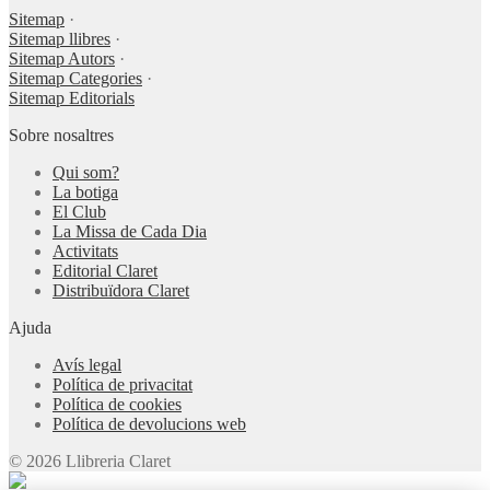
Sitemap
·
Sitemap llibres
·
Sitemap Autors
·
Sitemap Categories
·
Sitemap Editorials
Sobre nosaltres
Qui som?
La botiga
El Club
La Missa de Cada Dia
Activitats
Editorial Claret
Distribuïdora Claret
Ajuda
Avís legal
Política de privacitat
Política de cookies
Política de devolucions web
© 2026 Llibreria Claret