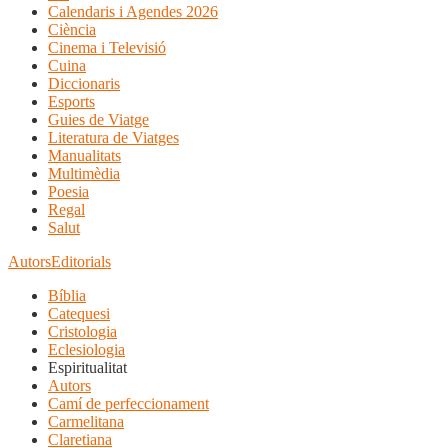
Calendaris i Agendes 2026
Ciència
Cinema i Televisió
Cuina
Diccionaris
Esports
Guies de Viatge
Literatura de Viatges
Manualitats
Multimèdia
Poesia
Regal
Salut
Autors
Editorials
Bíblia
Catequesi
Cristologia
Eclesiologia
Espiritualitat
Autors
Camí de perfeccionament
Carmelitana
Claretiana