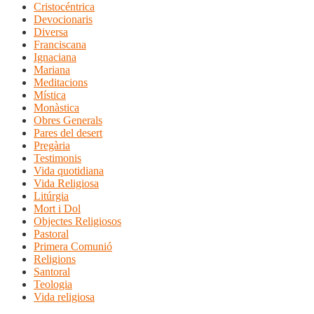
Cristocéntrica
Devocionaris
Diversa
Franciscana
Ignaciana
Mariana
Meditacions
Mística
Monàstica
Obres Generals
Pares del desert
Pregària
Testimonis
Vida quotidiana
Vida Religiosa
Litúrgia
Mort i Dol
Objectes Religiosos
Pastoral
Primera Comunió
Religions
Santoral
Teologia
Vida religiosa