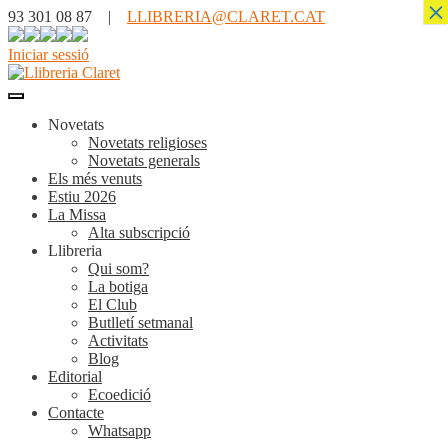
×
93 301 08 87 |
LLIBRERIA@CLARET.CAT
Iniciar sessió
Novetats
Novetats religioses
Novetats generals
Els més venuts
Estiu 2026
La Missa
Alta subscripció
Llibreria
Qui som?
La botiga
El Club
Butlletí setmanal
Activitats
Blog
Editorial
Ecoedició
Contacte
Whatsapp