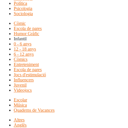
Política
Psicologia
Sociologia
Còmic
Escola de pares
Humor Gràfic
Infantil
0 - 6 anys
12 - 18 anys
6 - 12 anys
Còmics
Entreteniment
Escola de pares
Jocs d'estimulació
Influencers
Juvenil
Videojocs
Escolar
Música
Quaderns de Vacances
Altres
Anglès