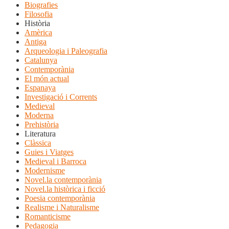
Biografies
Filosofia
Història
Amèrica
Antiga
Arqueologia i Paleografia
Catalunya
Contemporània
El món actual
Espanaya
Investigació i Corrents
Medieval
Moderna
Prehistòria
Literatura
Clàssica
Guies i Viatges
Medieval i Barroca
Modernisme
Novel.la contemporània
Novel.la històrica i ficció
Poesia contemporània
Realisme i Naturalisme
Romanticisme
Pedagogia