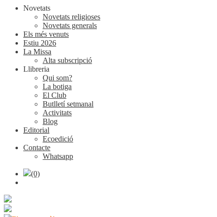
Novetats
Novetats religioses
Novetats generals
Els més venuts
Estiu 2026
La Missa
Alta subscripció
Llibreria
Qui som?
La botiga
El Club
Butlletí setmanal
Activitats
Blog
Editorial
Ecoedició
Contacte
Whatsapp
(0)