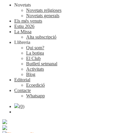
Novetats
Novetats religioses
Novetats generals
Els més venuts
Estiu 2026
La Missa
Alta subscripció
Llibreria
Qui som?
La botiga
El Club
Butlletí setmanal
Activitats
Blog
Editorial
Ecoedició
Contacte
Whatsapp
(0)