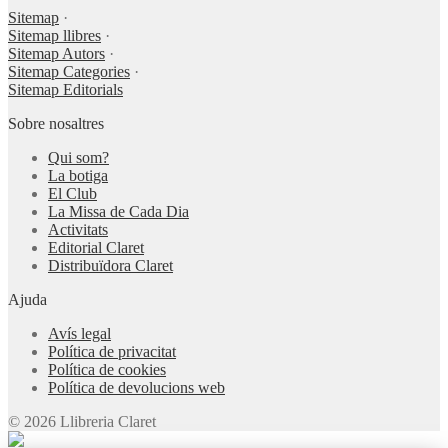
Sitemap
·
Sitemap llibres
·
Sitemap Autors
·
Sitemap Categories
·
Sitemap Editorials
Sobre nosaltres
Qui som?
La botiga
El Club
La Missa de Cada Dia
Activitats
Editorial Claret
Distribuïdora Claret
Ajuda
Avís legal
Política de privacitat
Política de cookies
Política de devolucions web
© 2026 Llibreria Claret