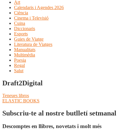
Art
Calendaris i Agendes 2026
Ciència
Cinema i Televisió
Cuina
Diccionaris
Esports
Guies de Viatge
Literatura de Viatges
Manualitats
Multimèdia
Poesia
Regal
Salut
Draft2Digital
Navegació
Entrada
Teneues libros
anterior:
Pròxima
ELASTIC BOOKS
d'entrades
entrada:
Subscriu-te al nostre butlletí setmanal
Descomptes en llibres, novetats i molt més