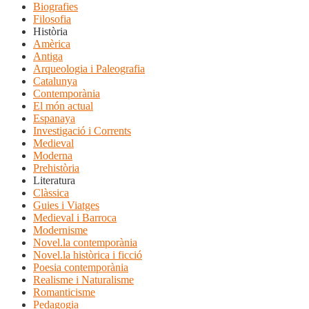
Biografies
Filosofia
Història
Amèrica
Antiga
Arqueologia i Paleografia
Catalunya
Contemporània
El món actual
Espanaya
Investigació i Corrents
Medieval
Moderna
Prehistòria
Literatura
Clàssica
Guies i Viatges
Medieval i Barroca
Modernisme
Novel.la contemporània
Novel.la històrica i ficció
Poesia contemporània
Realisme i Naturalisme
Romanticisme
Pedagogia