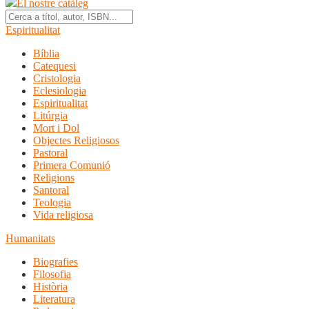
El nostre catàleg
Espiritualitat
Bíblia
Catequesi
Cristologia
Eclesiologia
Espiritualitat
Litúrgia
Mort i Dol
Objectes Religiosos
Pastoral
Primera Comunió
Religions
Santoral
Teologia
Vida religiosa
Humanitats
Biografies
Filosofia
Història
Literatura