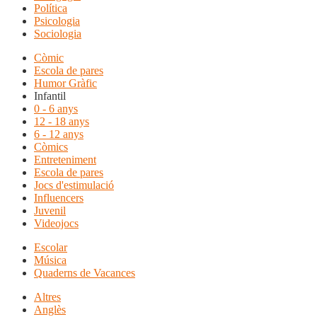
Política
Psicologia
Sociologia
Còmic
Escola de pares
Humor Gràfic
Infantil
0 - 6 anys
12 - 18 anys
6 - 12 anys
Còmics
Entreteniment
Escola de pares
Jocs d'estimulació
Influencers
Juvenil
Videojocs
Escolar
Música
Quaderns de Vacances
Altres
Anglès