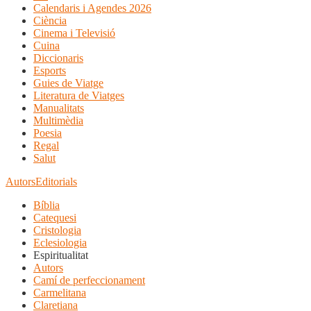
Calendaris i Agendes 2026
Ciència
Cinema i Televisió
Cuina
Diccionaris
Esports
Guies de Viatge
Literatura de Viatges
Manualitats
Multimèdia
Poesia
Regal
Salut
Autors
Editorials
Bíblia
Catequesi
Cristologia
Eclesiologia
Espiritualitat
Autors
Camí de perfeccionament
Carmelitana
Claretiana