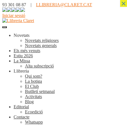
×
93 301 08 87 |
LLIBRERIA@CLARET.CAT
Iniciar sessió
Novetats
Novetats religioses
Novetats generals
Els més venuts
Estiu 2026
La Missa
Alta subscripció
Llibreria
Qui som?
La botiga
El Club
Butlletí setmanal
Activitats
Blog
Editorial
Ecoedició
Contacte
Whatsapp