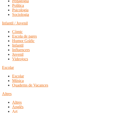
Pedagogia
Política
Psicologia
Sociologia
Infantil / Juvenil
Còmic
Escola de pares
Humor Gràfic
Infantil
Influencers
Juvenil
Videojocs
Escolar
Escolar
Música
Quaderns de Vacances
Altres
Altres
Anglès
Art