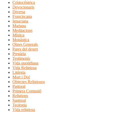
Cristocéntrica
Devocionaris
Diversa
Franciscana
Ignaciana
Mariana
Meditacions
Mística
Monàstica
Obres Generals
Pares del desert
Pregària
Testimonis
Vida quotidiana
Vida Religiosa
Litúrgia
Mort i Dol
Objectes Religiosos
Pastoral
Primera Comunió
Religions
Santoral
Teologia
Vida religiosa