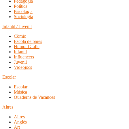
Pedagogia
Política
Psicologia
Sociologia
Infantil / Juvenil
Còmic
Escola de pares
Humor Gràfic
Infantil
Influencers
Juvenil
Videojocs
Escolar
Escolar
Música
Quaderns de Vacances
Altres
Altres
Anglès
Art