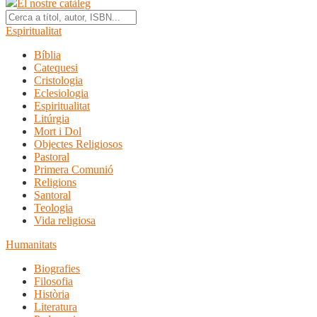
El nostre catàleg
Espiritualitat
Bíblia
Catequesi
Cristologia
Eclesiologia
Espiritualitat
Litúrgia
Mort i Dol
Objectes Religiosos
Pastoral
Primera Comunió
Religions
Santoral
Teologia
Vida religiosa
Humanitats
Biografies
Filosofia
Història
Literatura