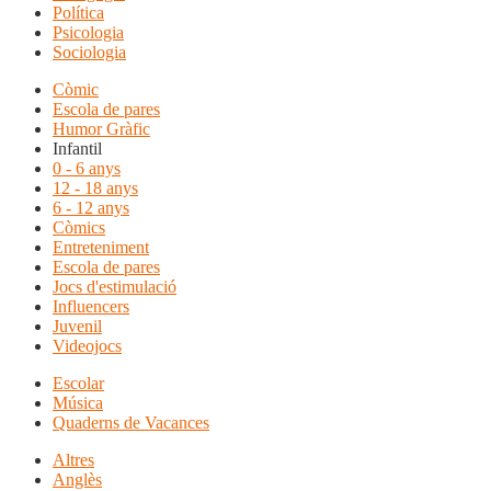
Política
Psicologia
Sociologia
Còmic
Escola de pares
Humor Gràfic
Infantil
0 - 6 anys
12 - 18 anys
6 - 12 anys
Còmics
Entreteniment
Escola de pares
Jocs d'estimulació
Influencers
Juvenil
Videojocs
Escolar
Música
Quaderns de Vacances
Altres
Anglès