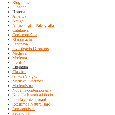
Biografies
Filosofia
Història
Amèrica
Antiga
Arqueologia i Paleografia
Catalunya
Contemporània
El món actual
Espanaya
Investigació i Corrents
Medieval
Moderna
Prehistòria
Literatura
Clàssica
Guies i Viatges
Medieval i Barroca
Modernisme
Novel.la contemporània
Novel.la històrica i ficció
Poesia contemporània
Realisme i Naturalisme
Romanticisme
Pedagogia