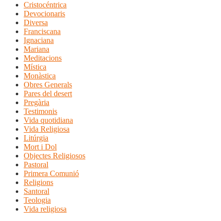
Cristocéntrica
Devocionaris
Diversa
Franciscana
Ignaciana
Mariana
Meditacions
Mística
Monàstica
Obres Generals
Pares del desert
Pregària
Testimonis
Vida quotidiana
Vida Religiosa
Litúrgia
Mort i Dol
Objectes Religiosos
Pastoral
Primera Comunió
Religions
Santoral
Teologia
Vida religiosa