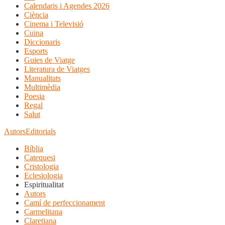
Calendaris i Agendes 2026
Ciència
Cinema i Televisió
Cuina
Diccionaris
Esports
Guies de Viatge
Literatura de Viatges
Manualitats
Multimèdia
Poesia
Regal
Salut
Autors
Editorials
Bíblia
Catequesi
Cristologia
Eclesiologia
Espiritualitat
Autors
Camí de perfeccionament
Carmelitana
Claretiana