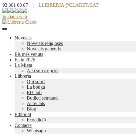
93 301 08 87 |
LLIBRERIA@CLARET.CAT
Iniciar sessió
Novetats
Novetats religioses
Novetats generals
Els més venuts
Estiu 2026
La Missa
Alta subscripció
Llibreria
Qui som?
La botiga
El Club
Butlletí setmanal
Activitats
Blog
Editorial
Ecoedició
Contacte
Whatsapp