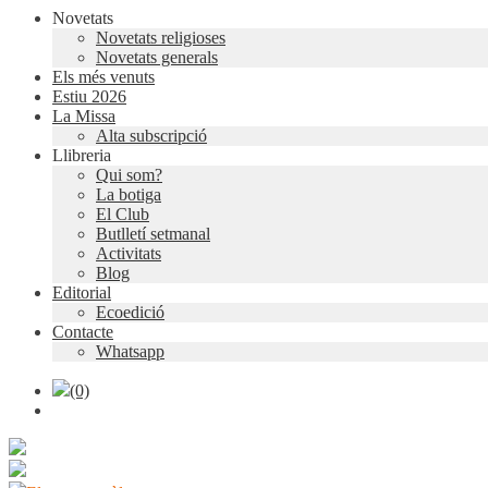
Novetats
Novetats religioses
Novetats generals
Els més venuts
Estiu 2026
La Missa
Alta subscripció
Llibreria
Qui som?
La botiga
El Club
Butlletí setmanal
Activitats
Blog
Editorial
Ecoedició
Contacte
Whatsapp
(0)