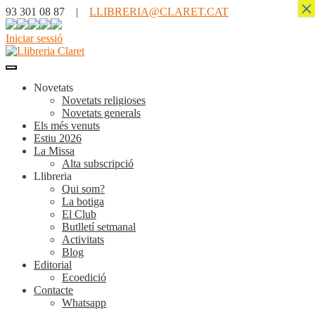
×
93 301 08 87 |
LLIBRERIA@CLARET.CAT
Iniciar sessió
Novetats
Novetats religioses
Novetats generals
Els més venuts
Estiu 2026
La Missa
Alta subscripció
Llibreria
Qui som?
La botiga
El Club
Butlletí setmanal
Activitats
Blog
Editorial
Ecoedició
Contacte
Whatsapp