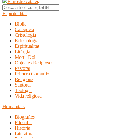
El nostre catàleg
Espiritualitat
Bíblia
Catequesi
Cristologia
Eclesiologia
Espiritualitat
Litúrgia
Mort i Dol
Objectes Religiosos
Pastoral
Primera Comunió
Religions
Santoral
Teologia
Vida religiosa
Humanitats
Biografies
Filosofia
Història
Literatura