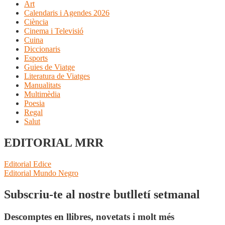
Art
Calendaris i Agendes 2026
Ciència
Cinema i Televisió
Cuina
Diccionaris
Esports
Guies de Viatge
Literatura de Viatges
Manualitats
Multimèdia
Poesia
Regal
Salut
EDITORIAL MRR
Navegació
Entrada
Editorial Edice
anterior:
Pròxima
Editorial Mundo Negro
d'entrades
entrada:
Subscriu-te al nostre butlletí setmanal
Descomptes en llibres, novetats i molt més