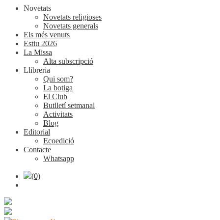
Novetats
Novetats religioses
Novetats generals
Els més venuts
Estiu 2026
La Missa
Alta subscripció
Llibreria
Qui som?
La botiga
El Club
Butlletí setmanal
Activitats
Blog
Editorial
Ecoedició
Contacte
Whatsapp
(0)