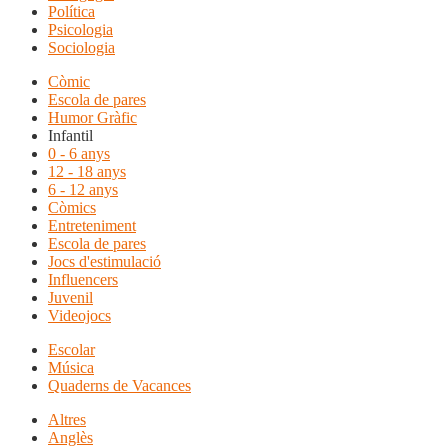
Política
Psicologia
Sociologia
Còmic
Escola de pares
Humor Gràfic
Infantil
0 - 6 anys
12 - 18 anys
6 - 12 anys
Còmics
Entreteniment
Escola de pares
Jocs d'estimulació
Influencers
Juvenil
Videojocs
Escolar
Música
Quaderns de Vacances
Altres
Anglès