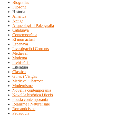
Biografies
Filosofia
Història
Amèrica
Antiga
Arqueologia i Paleografia
Catalunya
Contemporània
El món actual
Espanaya
Investigació i Corrents
Medieval
Moderna
Prehistòria
Literatura
Clàssica
Guies i Viatges
Medieval i Barroca
Modernisme
Novel.la contemporània
Novel.la històrica i ficció
Poesia contemporània
Realisme i Naturalisme
Romanticisme
Pedagogia