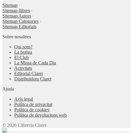
Sitemap
·
Sitemap llibres
·
Sitemap Autors
·
Sitemap Categories
·
Sitemap Editorials
Sobre nosaltres
Qui som?
La botiga
El Club
La Missa de Cada Dia
Activitats
Editorial Claret
Distribuïdora Claret
Ajuda
Avís legal
Política de privacitat
Política de cookies
Política de devolucions web
© 2026 Llibreria Claret