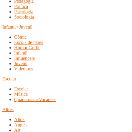
Pedagogia
Política
Psicologia
Sociologia
Infantil / Juvenil
Còmic
Escola de pares
Humor Gràfic
Infantil
Influencers
Juvenil
Videojocs
Escolar
Escolar
Música
Quaderns de Vacances
Altres
Altres
Anglès
Art