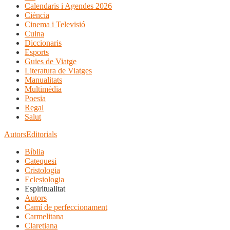
Calendaris i Agendes 2026
Ciència
Cinema i Televisió
Cuina
Diccionaris
Esports
Guies de Viatge
Literatura de Viatges
Manualitats
Multimèdia
Poesia
Regal
Salut
Autors
Editorials
Bíblia
Catequesi
Cristologia
Eclesiologia
Espiritualitat
Autors
Camí de perfeccionament
Carmelitana
Claretiana