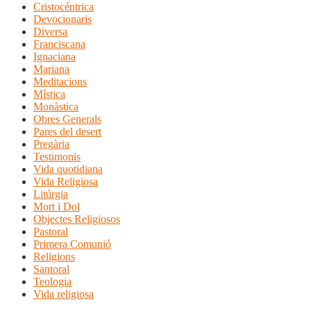
Cristocéntrica
Devocionaris
Diversa
Franciscana
Ignaciana
Mariana
Meditacions
Mística
Monàstica
Obres Generals
Pares del desert
Pregària
Testimonis
Vida quotidiana
Vida Religiosa
Litúrgia
Mort i Dol
Objectes Religiosos
Pastoral
Primera Comunió
Religions
Santoral
Teologia
Vida religiosa