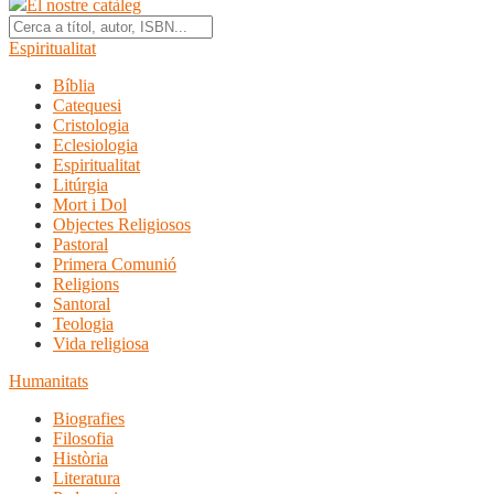
El nostre catàleg
Espiritualitat
Bíblia
Catequesi
Cristologia
Eclesiologia
Espiritualitat
Litúrgia
Mort i Dol
Objectes Religiosos
Pastoral
Primera Comunió
Religions
Santoral
Teologia
Vida religiosa
Humanitats
Biografies
Filosofia
Història
Literatura