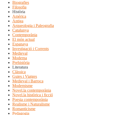
Biografies
Filosofia
Història
Amèrica
Antiga
Arqueologia i Paleografia
Catalunya
Contemporània
El món actual
Espanaya
Investigació i Corrents
Medieval
Moderna
Prehistòria
Literatura
Clàssica
Guies i Viatges
Medieval i Barroca
Modernisme
Novel.la contemporània
Novel.la històrica i ficció
Poesia contemporània
Realisme i Naturalisme
Romanticisme
Pedagogia