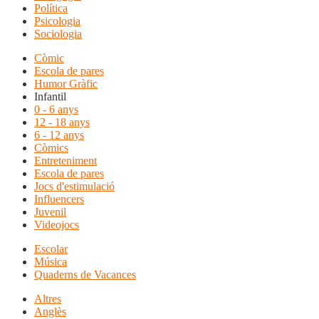
Política
Psicologia
Sociologia
Còmic
Escola de pares
Humor Gràfic
Infantil
0 - 6 anys
12 - 18 anys
6 - 12 anys
Còmics
Entreteniment
Escola de pares
Jocs d'estimulació
Influencers
Juvenil
Videojocs
Escolar
Música
Quaderns de Vacances
Altres
Anglès