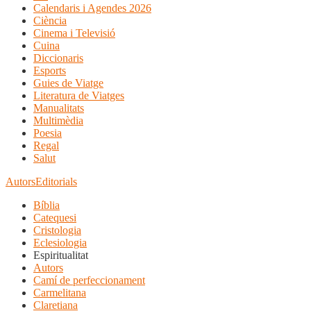
Calendaris i Agendes 2026
Ciència
Cinema i Televisió
Cuina
Diccionaris
Esports
Guies de Viatge
Literatura de Viatges
Manualitats
Multimèdia
Poesia
Regal
Salut
Autors
Editorials
Bíblia
Catequesi
Cristologia
Eclesiologia
Espiritualitat
Autors
Camí de perfeccionament
Carmelitana
Claretiana