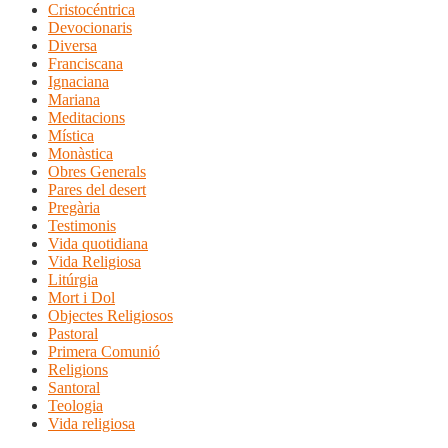
Cristocéntrica
Devocionaris
Diversa
Franciscana
Ignaciana
Mariana
Meditacions
Mística
Monàstica
Obres Generals
Pares del desert
Pregària
Testimonis
Vida quotidiana
Vida Religiosa
Litúrgia
Mort i Dol
Objectes Religiosos
Pastoral
Primera Comunió
Religions
Santoral
Teologia
Vida religiosa