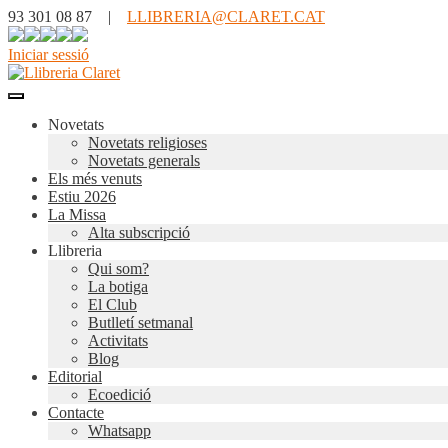
93 301 08 87 |
LLIBRERIA@CLARET.CAT
Iniciar sessió
Novetats
Novetats religioses
Novetats generals
Els més venuts
Estiu 2026
La Missa
Alta subscripció
Llibreria
Qui som?
La botiga
El Club
Butlletí setmanal
Activitats
Blog
Editorial
Ecoedició
Contacte
Whatsapp