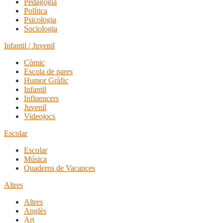
Pedagogia
Política
Psicologia
Sociologia
Infantil / Juvenil
Còmic
Escola de pares
Humor Gràfic
Infantil
Influencers
Juvenil
Videojocs
Escolar
Escolar
Música
Quaderns de Vacances
Altres
Altres
Anglès
Art