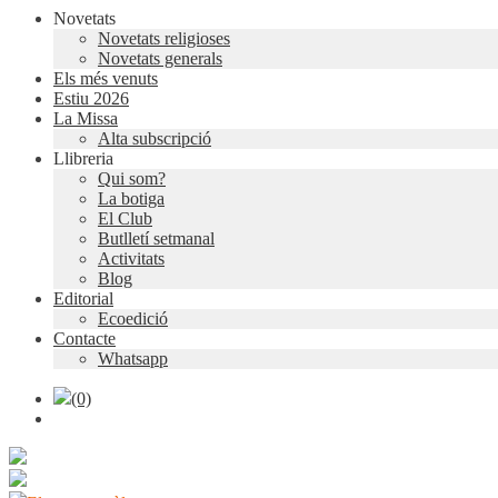
Novetats
Novetats religioses
Novetats generals
Els més venuts
Estiu 2026
La Missa
Alta subscripció
Llibreria
Qui som?
La botiga
El Club
Butlletí setmanal
Activitats
Blog
Editorial
Ecoedició
Contacte
Whatsapp
(0)