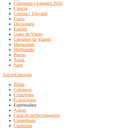
Calendaris i Agendes 2026
Ciència
Cinema i Televisió
Cuina
Diccionaris
Esports
Guies de Viatge
Literatura de Viatges
Manualitats
Multimèdia
Poesia
Regal
Salut
Autors
Editorials
Bíblia
Catequesi
Cristologia
Eclesiologia
Espiritualitat
Autors
Camí de perfeccionament
Carmelitana
Claretiana