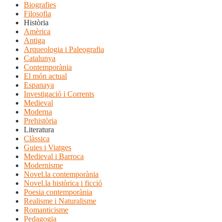
Biografies
Filosofia
Història
Amèrica
Antiga
Arqueologia i Paleografia
Catalunya
Contemporània
El món actual
Espanaya
Investigació i Corrents
Medieval
Moderna
Prehistòria
Literatura
Clàssica
Guies i Viatges
Medieval i Barroca
Modernisme
Novel.la contemporània
Novel.la històrica i ficció
Poesia contemporània
Realisme i Naturalisme
Romanticisme
Pedagogia