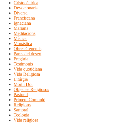
Cristocéntrica
Devocionaris
Diversa
Franciscana
Ignaciana
Mariana
Meditacions
Mística
Monàstica
Obres Generals
Pares del desert
Pregària
Testimonis
Vida quotidiana
Vida Religiosa
Litúrgia
Mort i Dol
Objectes Religiosos
Pastoral
Primera Comunió
Religions
Santoral
Teologia
Vida religiosa