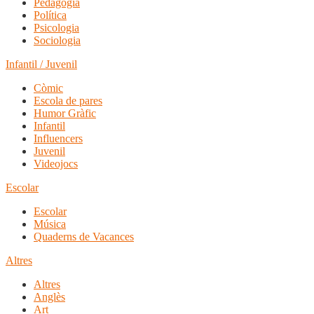
Pedagogia
Política
Psicologia
Sociologia
Infantil / Juvenil
Còmic
Escola de pares
Humor Gràfic
Infantil
Influencers
Juvenil
Videojocs
Escolar
Escolar
Música
Quaderns de Vacances
Altres
Altres
Anglès
Art