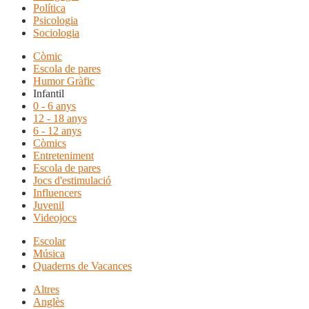
Política
Psicologia
Sociologia
Còmic
Escola de pares
Humor Gràfic
Infantil
0 - 6 anys
12 - 18 anys
6 - 12 anys
Còmics
Entreteniment
Escola de pares
Jocs d'estimulació
Influencers
Juvenil
Videojocs
Escolar
Música
Quaderns de Vacances
Altres
Anglès