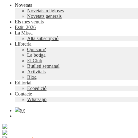
Novetats
Novetats religioses
Novetats generals
Els més venuts
Estiu 2026
La Missa
Alta subscripció
Llibreria
Qui som?
La botiga
El Club
Butlletí setmanal
Activitats
Blog
Editorial
Ecoedició
Contacte
Whatsapp
(0)