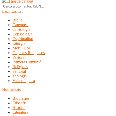
El nostre catàleg
Espiritualitat
Bíblia
Catequesi
Cristologia
Eclesiologia
Espiritualitat
Litúrgia
Mort i Dol
Objectes Religiosos
Pastoral
Primera Comunió
Religions
Santoral
Teologia
Vida religiosa
Humanitats
Biografies
Filosofia
Història
Literatura