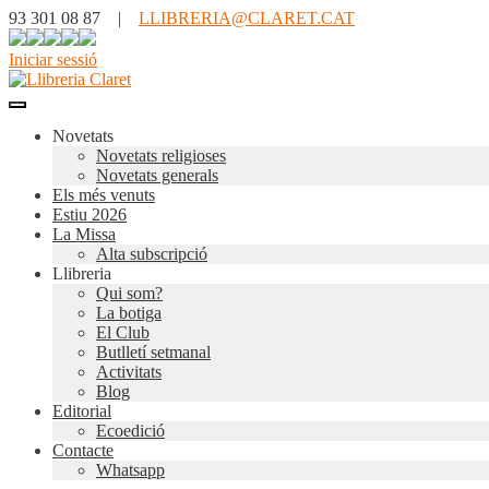
93 301 08 87 |
LLIBRERIA@CLARET.CAT
Iniciar sessió
Novetats
Novetats religioses
Novetats generals
Els més venuts
Estiu 2026
La Missa
Alta subscripció
Llibreria
Qui som?
La botiga
El Club
Butlletí setmanal
Activitats
Blog
Editorial
Ecoedició
Contacte
Whatsapp