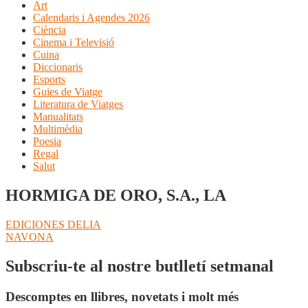
Art
Calendaris i Agendes 2026
Ciència
Cinema i Televisió
Cuina
Diccionaris
Esports
Guies de Viatge
Literatura de Viatges
Manualitats
Multimèdia
Poesia
Regal
Salut
HORMIGA DE ORO, S.A., LA
Navegació
Entrada
EDICIONES DELIA
anterior:
Pròxima
NAVONA
d'entrades
entrada:
Subscriu-te al nostre butlletí setmanal
Descomptes en llibres, novetats i molt més