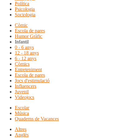
Política
Psicologia
Sociologia
Còmic
Escola de pares
Humor Gràfic
Infantil
0 - 6 anys
12 - 18 anys
6 - 12 anys
Còmics
Entreteniment
Escola de pares
Jocs d'estimulació
Influencers
Juvenil
Videojocs
Escolar
Música
Quaderns de Vacances
Altres
Anglès