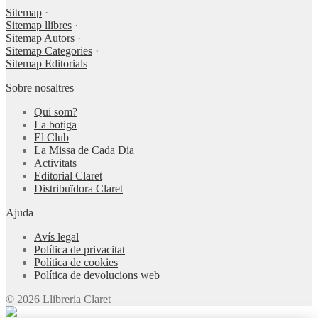
Sitemap
·
Sitemap llibres
·
Sitemap Autors
·
Sitemap Categories
·
Sitemap Editorials
Sobre nosaltres
Qui som?
La botiga
El Club
La Missa de Cada Dia
Activitats
Editorial Claret
Distribuïdora Claret
Ajuda
Avís legal
Política de privacitat
Política de cookies
Política de devolucions web
© 2026 Llibreria Claret