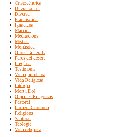
Cristocéntrica
Devocionaris
Diversa
Franciscana
Ignaciana
Mariana
Meditacions
Mística
Monàstica
Obres Generals
Pares del desert
Pregària
Testimonis
Vida quotidiana
Vida Religiosa
Litúrgia
Mort i Dol
Objectes Religiosos
Pastoral
Primera Comunió
Religions
Santoral
Teologia
Vida religiosa