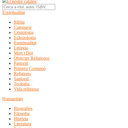
El nostre catàleg
Espiritualitat
Bíblia
Catequesi
Cristologia
Eclesiologia
Espiritualitat
Litúrgia
Mort i Dol
Objectes Religiosos
Pastoral
Primera Comunió
Religions
Santoral
Teologia
Vida religiosa
Humanitats
Biografies
Filosofia
Història
Literatura