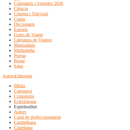
Calendaris i Agendes 2026
Ciència
Cinema i Televisió
Cuina
Diccionaris
Esports
Guies de Viatge
Literatura de Viatges
Manualitats
Multimèdia
Poesia
Regal
Salut
Autors
Editorials
Bíblia
Catequesi
Cristologia
Eclesiologia
Espiritualitat
Autors
Camí de perfeccionament
Carmelitana
Claretiana