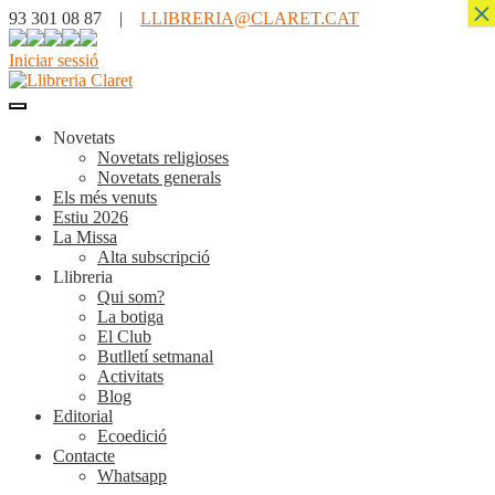
×
93 301 08 87 |
LLIBRERIA@CLARET.CAT
Iniciar sessió
Novetats
Novetats religioses
Novetats generals
Els més venuts
Estiu 2026
La Missa
Alta subscripció
Llibreria
Qui som?
La botiga
El Club
Butlletí setmanal
Activitats
Blog
Editorial
Ecoedició
Contacte
Whatsapp