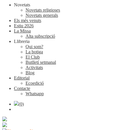
Novetats
Novetats religioses
Novetats generals
Els més venuts
Estiu 2026
La Missa
Alta subscripció
Llibreria
Qui som?
La botiga
El Club
Butlletí setmanal
Activitats
Blog
Editorial
Ecoedició
Contacte
Whatsapp
(0)