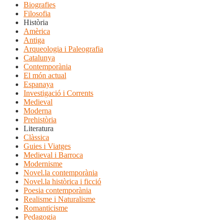
Biografies
Filosofia
Història
Amèrica
Antiga
Arqueologia i Paleografia
Catalunya
Contemporània
El món actual
Espanaya
Investigació i Corrents
Medieval
Moderna
Prehistòria
Literatura
Clàssica
Guies i Viatges
Medieval i Barroca
Modernisme
Novel.la contemporània
Novel.la històrica i ficció
Poesia contemporània
Realisme i Naturalisme
Romanticisme
Pedagogia