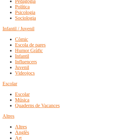
Pedagogia
Política
Psicologia
Sociologia
Infantil / Juvenil
Còmic
Escola de pares
Humor Gràfic
Infantil
Influencers
Juvenil
Videojocs
Escolar
Escolar
Música
Quaderns de Vacances
Altres
Altres
Anglès
Art