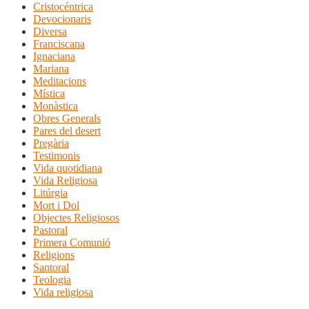
Cristocéntrica
Devocionaris
Diversa
Franciscana
Ignaciana
Mariana
Meditacions
Mística
Monàstica
Obres Generals
Pares del desert
Pregària
Testimonis
Vida quotidiana
Vida Religiosa
Litúrgia
Mort i Dol
Objectes Religiosos
Pastoral
Primera Comunió
Religions
Santoral
Teologia
Vida religiosa