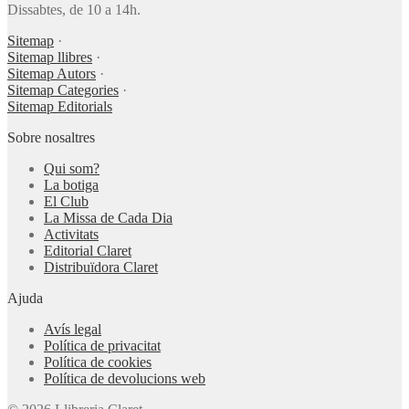
Dissabtes, de 10 a 14h.
Sitemap
·
Sitemap llibres
·
Sitemap Autors
·
Sitemap Categories
·
Sitemap Editorials
Sobre nosaltres
Qui som?
La botiga
El Club
La Missa de Cada Dia
Activitats
Editorial Claret
Distribuïdora Claret
Ajuda
Avís legal
Política de privacitat
Política de cookies
Política de devolucions web