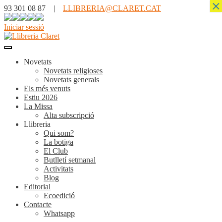
×
93 301 08 87 |
LLIBRERIA@CLARET.CAT
Iniciar sessió
Novetats
Novetats religioses
Novetats generals
Els més venuts
Estiu 2026
La Missa
Alta subscripció
Llibreria
Qui som?
La botiga
El Club
Butlletí setmanal
Activitats
Blog
Editorial
Ecoedició
Contacte
Whatsapp