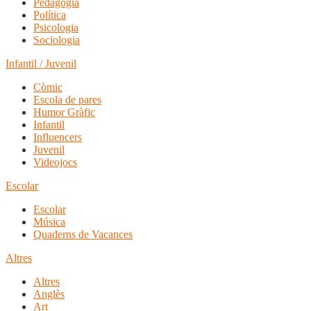
Pedagogia
Política
Psicologia
Sociologia
Infantil / Juvenil
Còmic
Escola de pares
Humor Gràfic
Infantil
Influencers
Juvenil
Videojocs
Escolar
Escolar
Música
Quaderns de Vacances
Altres
Altres
Anglès
Art