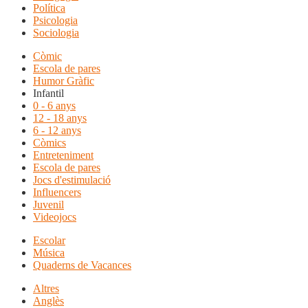
Política
Psicologia
Sociologia
Còmic
Escola de pares
Humor Gràfic
Infantil
0 - 6 anys
12 - 18 anys
6 - 12 anys
Còmics
Entreteniment
Escola de pares
Jocs d'estimulació
Influencers
Juvenil
Videojocs
Escolar
Música
Quaderns de Vacances
Altres
Anglès