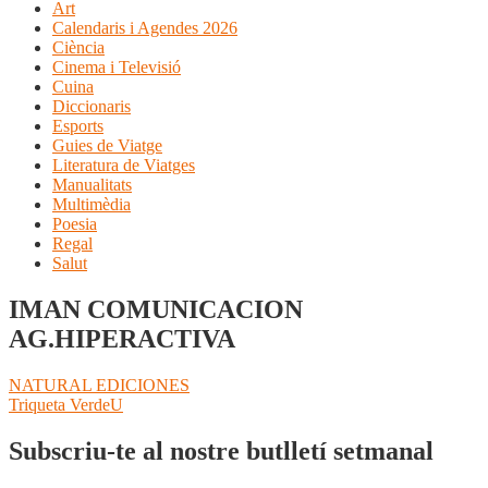
Art
Calendaris i Agendes 2026
Ciència
Cinema i Televisió
Cuina
Diccionaris
Esports
Guies de Viatge
Literatura de Viatges
Manualitats
Multimèdia
Poesia
Regal
Salut
IMAN COMUNICACION
AG.HIPERACTIVA
Navegació
Entrada
NATURAL EDICIONES
anterior:
Pròxima
Triqueta VerdeU
d'entrades
entrada:
Subscriu-te al nostre butlletí setmanal