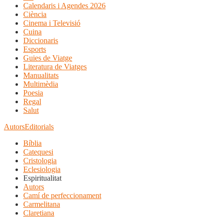
Calendaris i Agendes 2026
Ciència
Cinema i Televisió
Cuina
Diccionaris
Esports
Guies de Viatge
Literatura de Viatges
Manualitats
Multimèdia
Poesia
Regal
Salut
Autors
Editorials
Bíblia
Catequesi
Cristologia
Eclesiologia
Espiritualitat
Autors
Camí de perfeccionament
Carmelitana
Claretiana