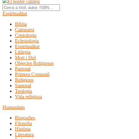
El nostre catàleg
Espiritualitat
Bíblia
Catequesi
Cristologia
Eclesiologia
Espiritualitat
Litúrgia
Mort i Dol
Objectes Religiosos
Pastoral
Primera Comunió
Religions
Santoral
Teologia
Vida religiosa
Humanitats
Biografies
Filosofia
Història
Literatura