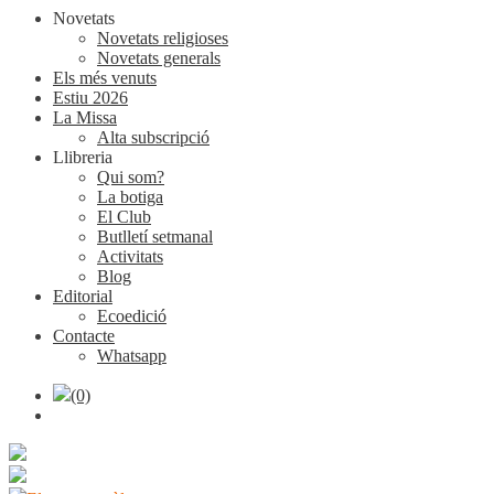
Novetats
Novetats religioses
Novetats generals
Els més venuts
Estiu 2026
La Missa
Alta subscripció
Llibreria
Qui som?
La botiga
El Club
Butlletí setmanal
Activitats
Blog
Editorial
Ecoedició
Contacte
Whatsapp
(0)