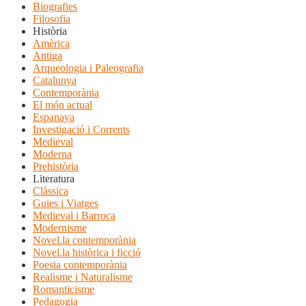
Biografies
Filosofia
Història
Amèrica
Antiga
Arqueologia i Paleografia
Catalunya
Contemporània
El món actual
Espanaya
Investigació i Corrents
Medieval
Moderna
Prehistòria
Literatura
Clàssica
Guies i Viatges
Medieval i Barroca
Modernisme
Novel.la contemporània
Novel.la històrica i ficció
Poesia contemporània
Realisme i Naturalisme
Romanticisme
Pedagogia