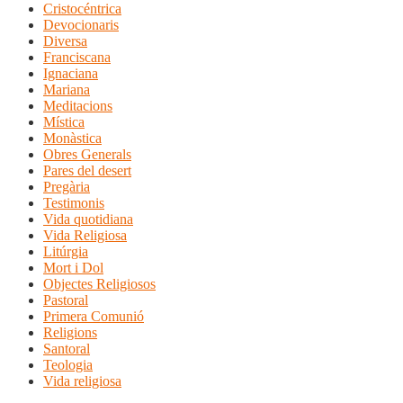
Cristocéntrica
Devocionaris
Diversa
Franciscana
Ignaciana
Mariana
Meditacions
Mística
Monàstica
Obres Generals
Pares del desert
Pregària
Testimonis
Vida quotidiana
Vida Religiosa
Litúrgia
Mort i Dol
Objectes Religiosos
Pastoral
Primera Comunió
Religions
Santoral
Teologia
Vida religiosa