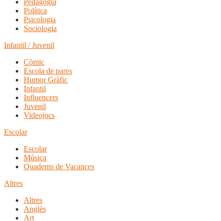
Pedagogia
Política
Psicologia
Sociologia
Infantil / Juvenil
Còmic
Escola de pares
Humor Gràfic
Infantil
Influencers
Juvenil
Videojocs
Escolar
Escolar
Música
Quaderns de Vacances
Altres
Altres
Anglès
Art