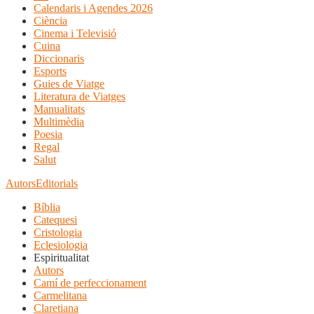
Calendaris i Agendes 2026
Ciència
Cinema i Televisió
Cuina
Diccionaris
Esports
Guies de Viatge
Literatura de Viatges
Manualitats
Multimèdia
Poesia
Regal
Salut
Autors
Editorials
Bíblia
Catequesi
Cristologia
Eclesiologia
Espiritualitat
Autors
Camí de perfeccionament
Carmelitana
Claretiana