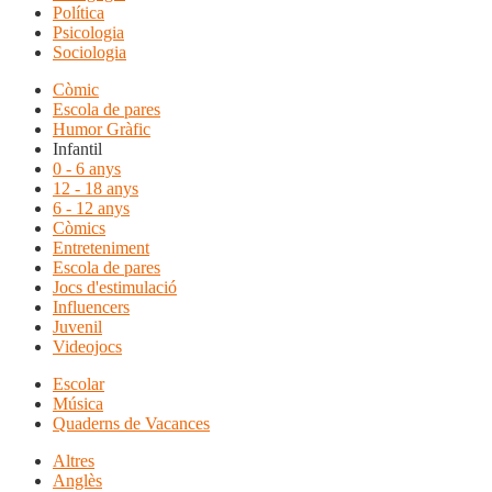
Política
Psicologia
Sociologia
Còmic
Escola de pares
Humor Gràfic
Infantil
0 - 6 anys
12 - 18 anys
6 - 12 anys
Còmics
Entreteniment
Escola de pares
Jocs d'estimulació
Influencers
Juvenil
Videojocs
Escolar
Música
Quaderns de Vacances
Altres
Anglès