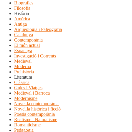
Biografies
Filosofia
Història
Amèrica
Antiga
Arqueologia i Paleografia
Catalunya
Contemporània
El món actual
Espanaya
Investigació i Corrents
Medieval
Moderna
Prehistòria
Literatura
Clàssica
Guies i Viatges
Medieval i Barroca
Modernisme
Novel.la contemporània
Novel.la històrica i ficció
Poesia contemporània
Realisme i Naturalisme
Romanticisme
Pedagogia