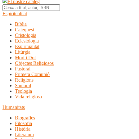
El nostre catàleg
Espiritualitat
Bíblia
Catequesi
Cristologia
Eclesiologia
Espiritualitat
Litúrgia
Mort i Dol
Objectes Religiosos
Pastoral
Primera Comunió
Religions
Santoral
Teologia
Vida religiosa
Humanitats
Biografies
Filosofia
Història
Literatura