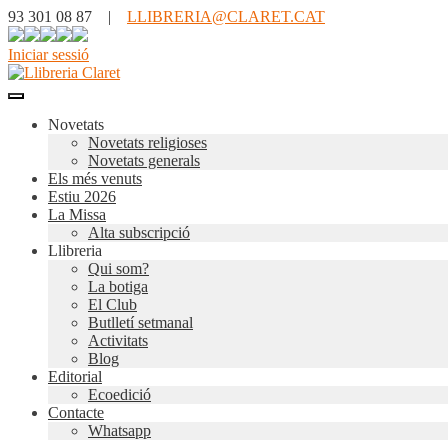
93 301 08 87 |
LLIBRERIA@CLARET.CAT
Iniciar sessió
Novetats
Novetats religioses
Novetats generals
Els més venuts
Estiu 2026
La Missa
Alta subscripció
Llibreria
Qui som?
La botiga
El Club
Butlletí setmanal
Activitats
Blog
Editorial
Ecoedició
Contacte
Whatsapp