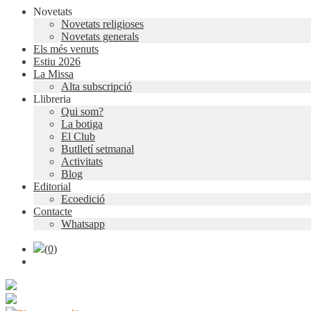
Novetats
Novetats religioses
Novetats generals
Els més venuts
Estiu 2026
La Missa
Alta subscripció
Llibreria
Qui som?
La botiga
El Club
Butlletí setmanal
Activitats
Blog
Editorial
Ecoedició
Contacte
Whatsapp
(0)